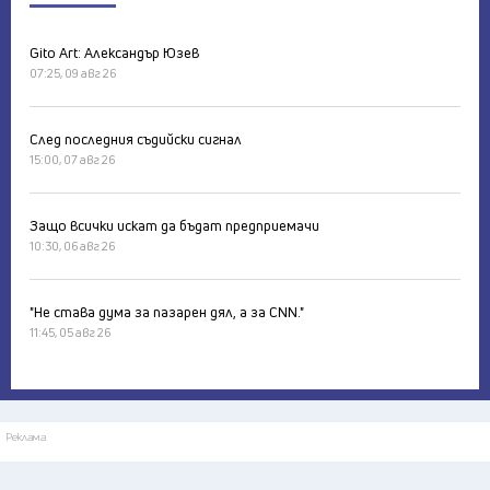
Gito Art: Александър Юзев
07:25, 09 авг 26
След последния съдийски сигнал
15:00, 07 авг 26
Защо всички искат да бъдат предприемачи
10:30, 06 авг 26
"Не става дума за пазарен дял, а за CNN."
11:45, 05 авг 26
Реклама