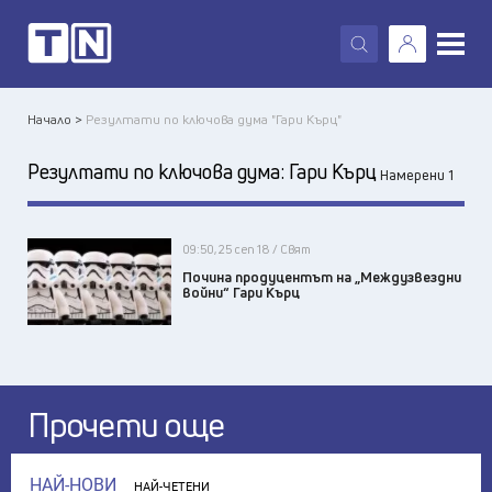
X
Начало >
Резултати по ключова дума "Гари Кърц"
Резултати по ключова дума:
Гари Кърц
Намерени 1
09:50, 25 сеп 18 / Свят
Почина продуцентът на „Междузвездни
войни“ Гари Кърц
Прочети още
НАЙ-НОВИ
НАЙ-ЧЕТЕНИ