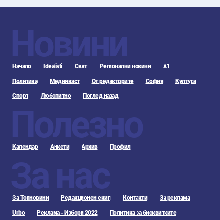
Новини
Начало
Idealisti
Свят
Регионални новини
А1
Политика
Медиякаст
От редакторите
София
Култура
Спорт
Любопитно
Поглед назад
Полезно
Календар
Анкети
Архив
Профил
За нас
За Топновини
Редакционен екип
Контакти
За реклама
Urbo
Реклама - Избори 2022
Политика за бисквитките