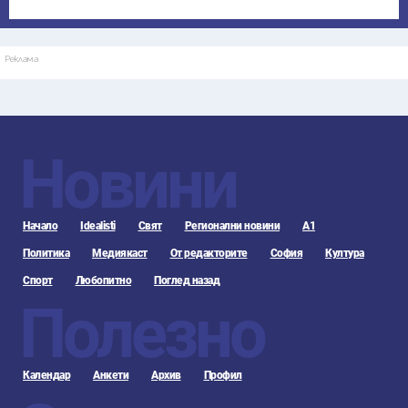
Реклама
Новини
Начало
Idealisti
Свят
Регионални новини
А1
Политика
Медиякаст
От редакторите
София
Култура
Спорт
Любопитно
Поглед назад
Полезно
Календар
Анкети
Архив
Профил