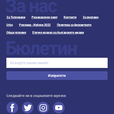
За нас
За Топновини
Редакционен екип
Контакти
За реклама
Urbo
Реклама - Избори 2022
Политика за бисквитките
Общи условия
Етичен кодекс на българските медии
Бюлетин
Изпратете
Следвайте ни в социалните мрежи