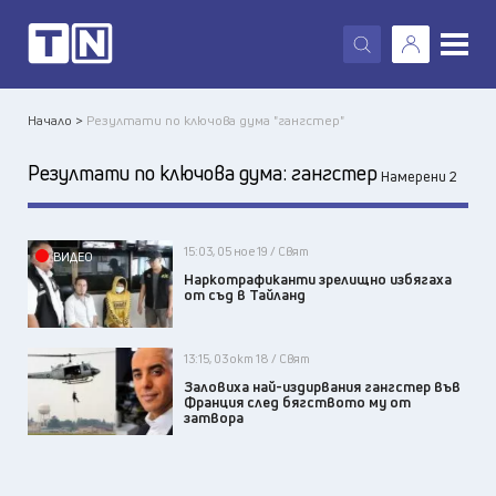
X
Начало >
Резултати по ключова дума "гангстер"
Резултати по ключова дума:
гангстер
Намерени 2
15:03, 05 ное 19 / Свят
ВИДЕО
Наркотрафиканти зрелищно избягаха
от съд в Тайланд
13:15, 03 окт 18 / Свят
Заловиха най-издирвания гангстер във
Франция след бягството му от
затвора