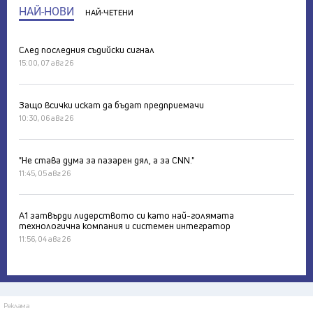
НАЙ-НОВИ
НАЙ-ЧЕТЕНИ
След последния съдийски сигнал
15:00, 07 авг 26
Защо всички искат да бъдат предприемачи
10:30, 06 авг 26
"Не става дума за пазарен дял, а за CNN."
11:45, 05 авг 26
А1 затвърди лидерството си като най-голямата
технологична компания и системен интегратор
11:56, 04 авг 26
Реклама