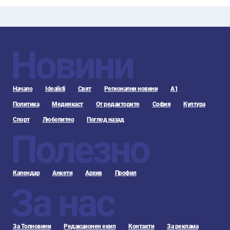
Новини
Начало
Idealisti
Свят
Регионални новини
А1
Политика
Медиякаст
От редакторите
София
Култура
Спорт
Любопитно
Поглед назад
Полезно
Календар
Анкети
Архив
Профил
За нас
За Топновини
Редакционен екип
Контакти
За реклама