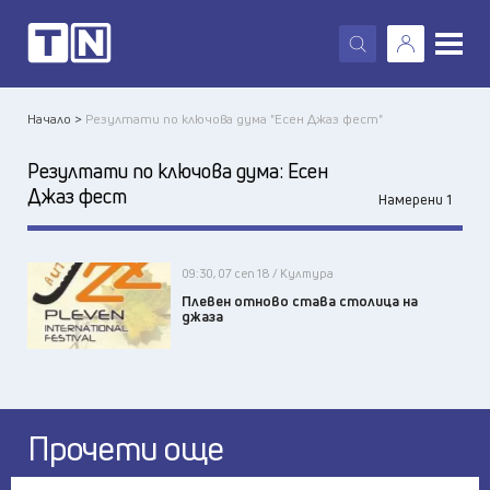
X
Начало >
Резултати по ключова дума "Есен Джаз фест"
Резултати по ключова дума:
Есен
Джаз фест
Намерени 1
09:30, 07 сеп 18 / Култура
Плевен отново става столица на
джаза
Прочети още