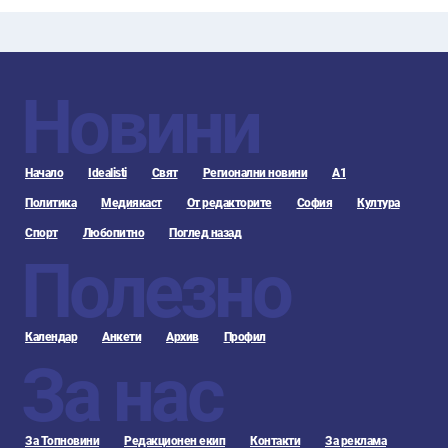
Новини
Начало
Idealisti
Свят
Регионални новини
А1
Политика
Медиякаст
От редакторите
София
Култура
Спорт
Любопитно
Поглед назад
Полезно
Календар
Анкети
Архив
Профил
За нас
За Топновини
Редакционен екип
Контакти
За реклама