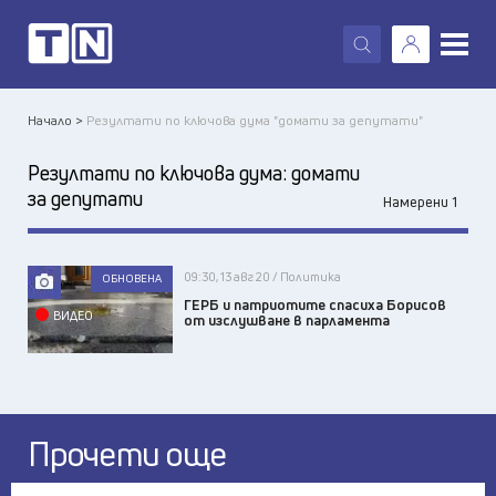
X
Начало >
Резултати по ключова дума "домати за депутати"
Резултати по ключова дума:
домати
за депутати
Намерени 1
09:30, 13 авг 20 / Политика
ОБНОВЕНА
ГЕРБ и патриотите спасиха Борисов
ВИДЕО
от изслушване в парламента
Прочети още