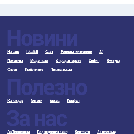
Новини
Начало
Idealisti
Свят
Регионални новини
А1
Политика
Медиякаст
От редакторите
София
Култура
Спорт
Любопитно
Поглед назад
Полезно
Календар
Анкети
Архив
Профил
За нас
За Топновини
Редакционен екип
Контакти
За реклама