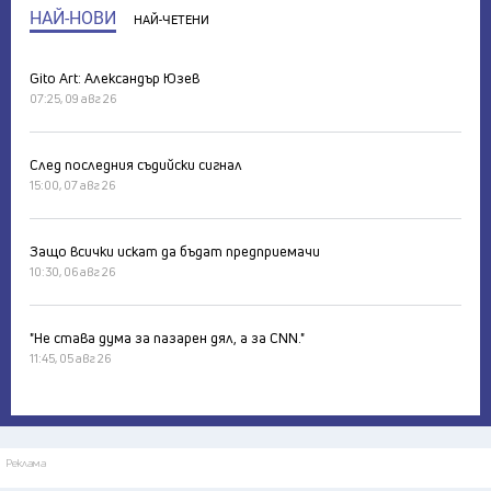
НАЙ-НОВИ
НАЙ-ЧЕТЕНИ
Gito Art: Александър Юзев
07:25, 09 авг 26
След последния съдийски сигнал
15:00, 07 авг 26
Защо всички искат да бъдат предприемачи
10:30, 06 авг 26
"Не става дума за пазарен дял, а за CNN."
11:45, 05 авг 26
Реклама