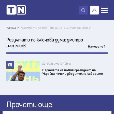
X
Начало >
Резултати по ключова дума "дмитро разумков"
Резултати по ключова дума:
дмитро
разумков
Намерени 1
20:44, 21 юли 19 / Свят
Партията на новия президент на
Украйна печели убедително изборите
Прочети още