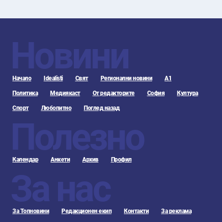
Новини
Начало
Idealisti
Свят
Регионални новини
А1
Политика
Медиякаст
От редакторите
София
Култура
Спорт
Любопитно
Поглед назад
Полезно
Календар
Анкети
Архив
Профил
За нас
За Топновини
Редакционен екип
Контакти
За реклама