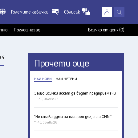
Големите кавички
Сблъсък
X
т
тно
Поглед назад
Всичко от деня (0)
 4
Прочети още
НАЙ-НОВИ
НАЙ-ЧЕТЕНИ
Защо всички искат да бъдат предприемачи
10:30, 06 авг 26
"Не става дума за пазарен дял, а за CNN."
11:45, 05 авг 26