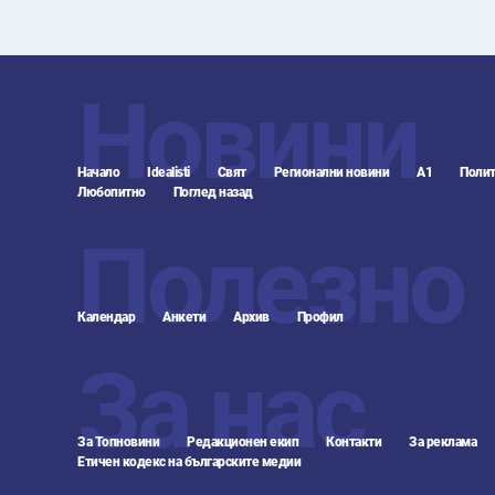
Новини
Начало
Idealisti
Свят
Регионални новини
А1
Полит
Любопитно
Поглед назад
Полезно
Календар
Анкети
Архив
Профил
За нас
За Топновини
Редакционен екип
Контакти
За реклама
Етичен кодекс на българските медии