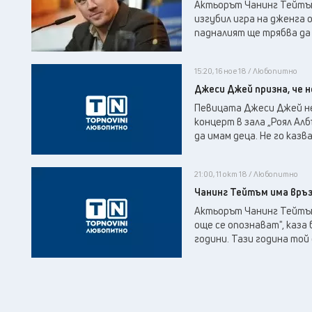
Актьорът Чанинг Тейтъм 
изгубил игра на дженга 
падналият ще трябва да с
15:20, 16 ное 18 / Любопитно
Джеси Джей призна, че н
Певицата Джеси Джей не 
концерт в зала „Роял Алб
да имам деца. Не го казва
21:00, 11 окт 18 / Любопитно
Чанинг Тейтъм има връз
Актьорът Чанинг Тейтъм
още се опознават", каза 
години. Тази година той 