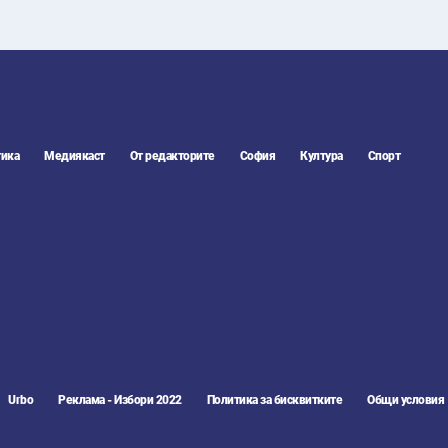
ика
Медиякаст
От редакторите
София
Култура
Спорт
Urbo
Реклама - Избори 2022
Политика за бисквитките
Общи условия