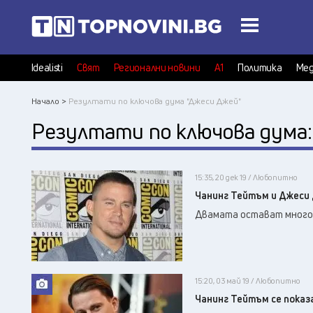
Idealisti
Свят
Регионални новини
А1
Политика
Мед
Начало >
Резултати по ключова дума "Джеси Джей"
Резултати по ключова дума
15:35, 20 дек 19 / Любопитно
Чанинг Тейтъм и Джеси 
Двамата остават много 
15:20, 03 май 19 / Любопитно
Чанинг Тейтъм се показа