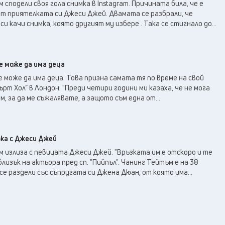
28
°C
сподели своя гола снимка в Instagram. Причината била, че е
Перник
,
от приятелката си Джеси Джей. Двамата се разбрали, че
33
°C
Плевен
,
и качи снимка, която другият му избере . Така се стигнало до...
33
°C
Пловдив
,
31
°C
Разград
,
31
°C
Русе
,
е може да има деца
32
°C
Силистра
,
може да има деца. Това призна самата тя по време на свой
31
°C
ърт Хол“ в Лондон. "Преди четири години ми казаха, че не мога
Сливен
,
м, за да ме съжалявате, а защото съм една от...
24
°C
Смолян
,
28
°C
София
,
32
°C
Стара Загора
,
ка с Джеси Джей
31
°C
Търговище
,
 излиза с певицата Джеси Джей. "Връзката им е отскоро и те
31
°C
Хасково
,
близък на актьора пред сп. "Пийпъл". Чанинг Тейтъм е на 38
31
°C
се раздели със съпругата си Джена Дюан, от която има...
Шумен
,
32
°C
Ямбол
,