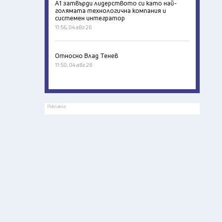
А1 затвърди лидерството си като най-
голямата технологична компания и
системен интегратор
11:56, 04 авг 26
Относно Влад Тенев
11:50, 04 авг 26
Реклама