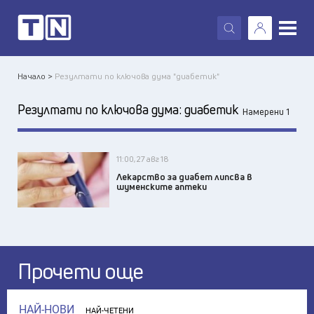
X
Начало >
Резултати по ключова дума "диабетик"
Резултати по ключова дума:
диабетик
Намерени 1
11:00, 27 авг 18
Лекарство за диабет липсва в
шуменските аптеки
Прочети още
НАЙ-НОВИ
НАЙ-ЧЕТЕНИ