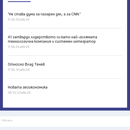
"Не става дума за пазарен дял, а за CNN."
11:45, 05 авг 26
А1 затвърди лидерството си като най-голямата
технологична компания и системен интегратор
11:56, 04 авг 26
Относно Влад Тенев
11:50, 04 авг 26
Новата геоикономика
09:10, 03 авг 26
Реклама