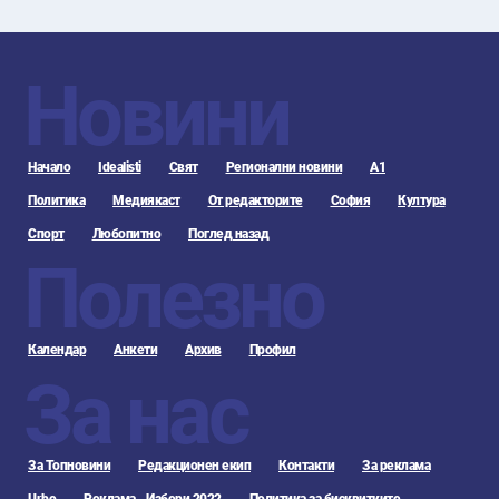
Новини
Начало
Idealisti
Свят
Регионални новини
А1
Политика
Медиякаст
От редакторите
София
Култура
Спорт
Любопитно
Поглед назад
Полезно
Календар
Анкети
Архив
Профил
За нас
За Топновини
Редакционен екип
Контакти
За реклама