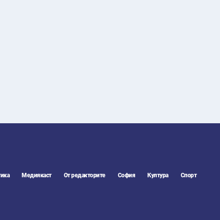
25
°C
Плевен
,
23
°C
Пловдив
,
22
°C
Разград
,
25
°C
Русе
,
23
°C
Силистра
,
20
°C
Сливен
,
17
°C
Смолян
,
25
°C
София
,
21
°C
Стара Загора
,
22
°C
Търговище
,
23
°C
Хасково
,
21
°C
Шумен
,
21
°C
Ямбол
,
ика
Медиякаст
От редакторите
София
Култура
Спорт