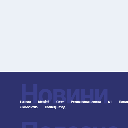
Новини
Начало
Idealisti
Свят
Регионални новини
А1
Полит
Любопитно
Поглед назад