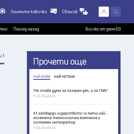
Големите кавички
Сблъсък
X
т
тно
Поглед назад
Всичко от деня (0)
 1
Прочети още
НАЙ-НОВИ
НАЙ-ЧЕТЕНИ
"Не става дума за пазарен дял, а за CNN."
11:45, 05 авг 26
А1 затвърди лидерството си като най-
голямата технологична компания и
системен интегратор
11:56, 04 авг 26