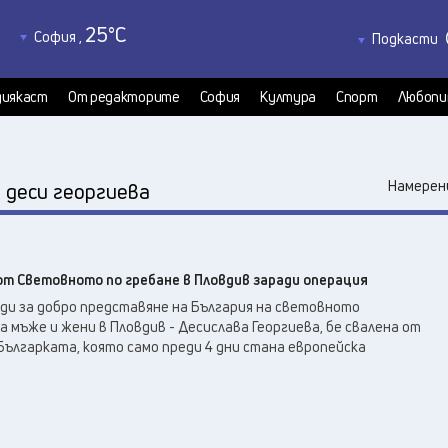
25
°C
София
,
Подкасти
23
°C
Благоевград
,
Политкаст
22
°C
КултурКас
Бургас
,
иякаст
От редакторите
София
Култура
Спорт
Любопи
21
°C
Медиякаст
Варна
,
21
°C
Велико Търново
,
25
°C
:
Видин
,
Намерени
деси георгиева
26
°C
Враца
,
21
°C
Габрово
,
19
°C
Добрич
,
от Световното по гребане в Пловдив заради операция
22
°C
Кърджали
,
ди за добро представяне на България на световното
23
°C
Кюстендил
,
а мъже и жени в Пловдив - Десислава Георгиева, бе свалена от
22
°C
ългарката, която само преди 4 дни стана европейска
Ловеч
,
26
°C
Монтана
,
24
°C
Пазарджик
,
24
°C
Перник
,