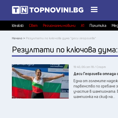
Idealisti
Свят
Регионални новини
А1
Политика
Мед
Начало >
Резултати по ключова дума "деси георгиева"
Резултати по ключова дума
19:40, 06 сеп 18 / Спорт
Деси Георгиева отпада 
Една от големите надеж
първенство по гребане з
участие в шампионата. Б
шампионка на скиф на...