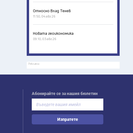
Относно Влад Тенев
11:50, 04 авг 26
Новата геоикономика
09:10, 03 авг 26
Реклама
Абонирайте се за нашия бюлетин
Изпратете