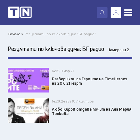
X
Начало >
Резултати по ключова дума "БГ радио"
Резултати по ключова дума:
БГ радио
Намерени 2
14:15, 11 мар 21
Разбери кои са Героите на TimeHeroes
на 20 и 21 март
14:20, 24 авг 18 / Култура
Любо Киров отдава почит на Ана Мария
Тонкова