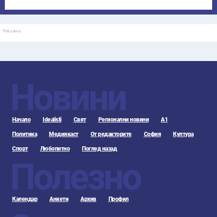
Реклама
Новини
Начало
Idealisti
Свят
Регионални новини
А1
Политика
Медиякаст
От редакторите
София
Култура
Спорт
Любопитно
Поглед назад
Полезно
Календар
Анкети
Архив
Профил