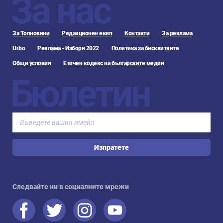
За нас
За Топновини
Редакционен екип
Контакти
За реклама
Urbo
Реклама - Избори 2022
Политика за бисквитките
Общи условия
Етичен кодекс на българските медии
Бюлетин
Изпратете
Следвайте ни в социалните мрежи