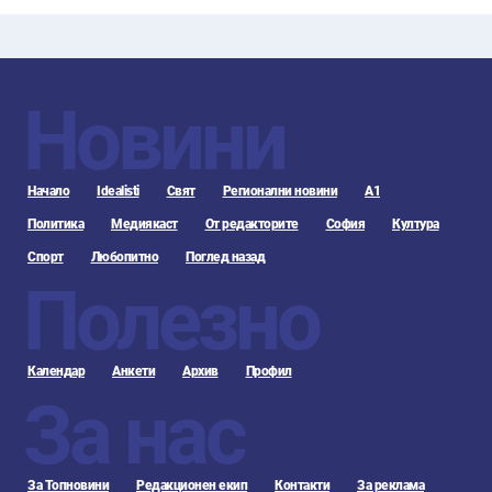
Новини
Начало
Idealisti
Свят
Регионални новини
А1
Политика
Медиякаст
От редакторите
София
Култура
Спорт
Любопитно
Поглед назад
Полезно
Календар
Анкети
Архив
Профил
За нас
За Топновини
Редакционен екип
Контакти
За реклама