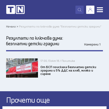
X
Начало >
Резултати по ключова дума "безплатни детски градини"
Резултати по ключова дума:
безплатни детски градини
Намерени 1
17:00, 13 окт 18 / Политика
От БСП поискаха безплатни детски
градини и 5% ДДС на хляб, мляко и
сирене
Прочети още