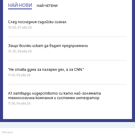
НАЙ-НОВИ
НАЙ-ЧЕТЕНИ
След последния съдийски сигнал
15:00, 07 авг 26
Защо всички искат да бъдат предприемачи
10:30, 06 авг 26
"Не става дума за пазарен дял, а за CNN."
11:45, 05 авг 26
А1 затвърди лидерството си като най-голямата
технологична компания и системен интегратор
11:56, 04 авг 26
Реклама