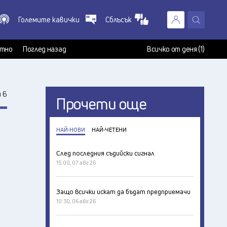
Големите кавички
Сблъсък
X
т
тно
Поглед назад
Всичко от деня (1)
 6
Прочети още
НАЙ-НОВИ
НАЙ-ЧЕТЕНИ
След последния съдийски сигнал
15:00, 07 авг 26
Защо всички искат да бъдат предприемачи
10:30, 06 авг 26