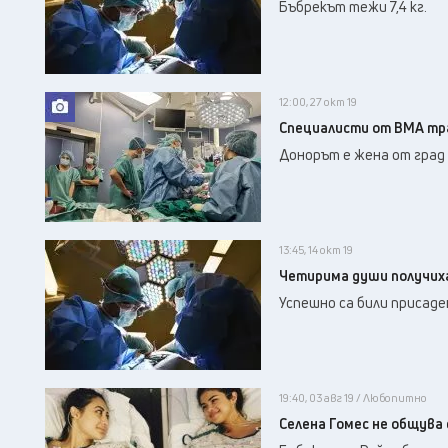
Бъбрекът тежи 7,4 кг.
12:00, 27 окт 19
Специалисти от ВМА тр
Донорът е жена от град 
13:45, 14 окт 19
Четирима души получиха
Успешно са били присаде
19:40, 03 авг 19 / Любопитно
Селена Гомес не общува 