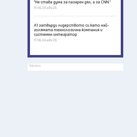
"Не става дума за пазарен дял, а за CNN."
11:45, 05 авг 26
А1 затвърди лидерството си като най-
голямата технологична компания и
системен интегратор
11:56, 04 авг 26
Реклама