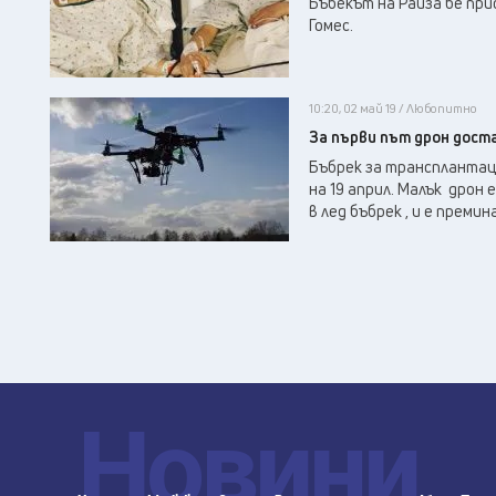
Бъбекът на Райза бе при
Гомес.
10:20, 02 май 19 / Любопитно
За първи път дрон дост
Бъбрек за трансплантаци
на 19 април. Малък дрон
в лед бъбрек , и е преминал
Новини