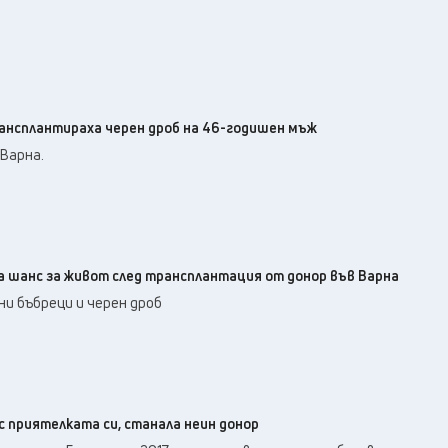
31
°C
Перник
,
35
°C
Плевен
,
33
°C
Пловдив
,
31
°C
Разград
,
34
°C
Русе
,
ансплантираха черен дроб на 46-годишен мъж
32
°C
Силистра
,
Варна.
29
°C
Сливен
,
25
°C
Смолян
,
33
°C
София
,
32
°C
Стара Загора
,
 шанс за живот след трансплантация от донор във Варна
31
°C
Търговище
,
ни бъбреци и черен дроб
32
°C
Хасково
,
30
°C
Шумен
,
30
°C
Ямбол
,
с приятелката си, станала неин донор