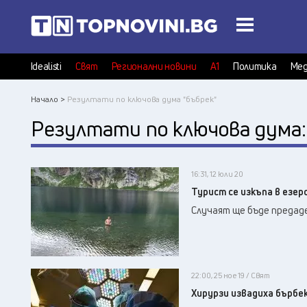
Idealisti
Свят
Регионални новини
А1
Политика
Мед
Начало >
Резултати по ключова дума "бъбрек"
Резултати по ключова дума
16:31, 12 юли 20
Турист се изкъпа в езер
Случаят ще бъде предад
22:00, 25 ное 19 / Свят
Хирурзи извадиха бърбек