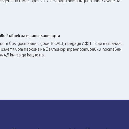
съдена на Гомес през 2017 г. заради автоимунно заболяване на
ави бъбрек за трансплантация
я е бил доставен с дрон в САЩ, предаде АФП. Това е станало
 е излетял от паркинг на Балтимор, транпортирайки поставен
 4,5 км, за да кацне на...