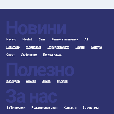
Новини
Начало
Idealisti
Свят
Регионални новини
А1
Политика
Медиякаст
От редакторите
София
Култура
Спорт
Любопитно
Поглед назад
Полезно
Календар
Анкети
Архив
Профил
За нас
За Топновини
Редакционен екип
Контакти
За реклама