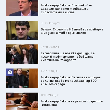
Александър Ваклин: Спя спокойно.
Свърших каквото трябваше и
съвестта ми е чиста
08:27, 16 апр 19
Ваклин: Случаят с Иванчева се превърна
в медиен, а той е криминален
07:40, 09 апр 19
Експертиза ще покаже дали друг е
писал в тефтерчето на бившата
кметица на "Младост"
18:17, 21 яну 19
Александър Ваклин: Парите за подкупа
са лични, първо ми поискаха над 600
кв.м. от сграда
14:00, 21 яну 19
Александър Ваклин на разпит по делото
"Иванчева"