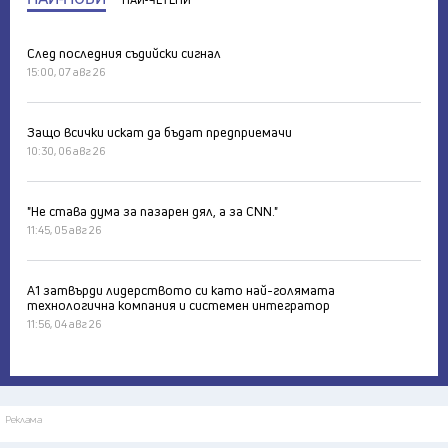
НАЙ-ЧЕТЕНИ
След последния съдийски сигнал
15:00, 07 авг 26
Защо всички искат да бъдат предприемачи
10:30, 06 авг 26
"Не става дума за пазарен дял, а за CNN."
11:45, 05 авг 26
А1 затвърди лидерството си като най-голямата
технологична компания и системен интегратор
11:56, 04 авг 26
Реклама