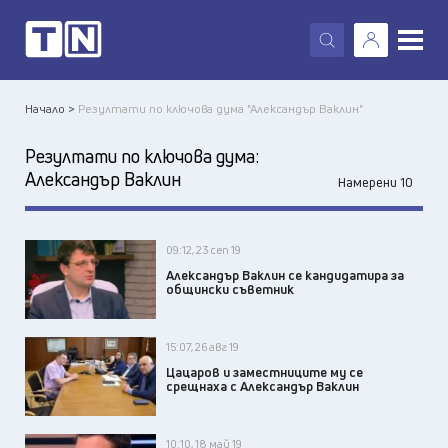
X
Начало >
Резултати по ключова дума "Александър Ваклин"
Резултати по ключова дума:
Александър Ваклин
Намерени 10
09:12, 23 сеп 19
Aлександър Ваклин се кандидатира за
общински съветник
15:07, 26 авг 19
Цацаров и заместниците му се
срещнаха с Александър Ваклин
10:10, 18 май 19