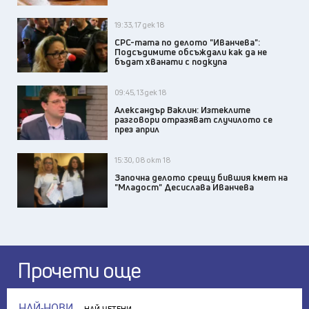
19:33, 17 дек 18
СРС-тата по делото "Иванчева":
Подсъдимите обсъждали как да не
бъдат хванати с подкупа
09:45, 13 дек 18
Александър Ваклин: Изтеклите
разговори отразяват случилото се
през април
15:30, 08 окт 18
Започна делото срещу бившия кмет на
"Младост" Десислава Иванчева
Прочети още
НАЙ-НОВИ