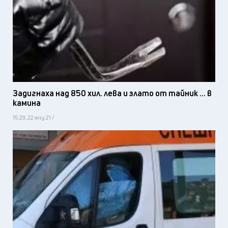
Задигнаха над 850 хил. лева и злато от тайник ... в
камина
15:29, 22 яну 21 /