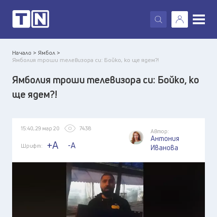
X
Начало >
Ямбол >
Ямболия троши телевизора си: Бойко, ко ще ядем?!
Ямболия троши телевизора си: Бойко, ко
ще ядем?!
15:40, 29 мар 20
7438
Автор:
Антония
+A
-A
Шрифт:
Иванова