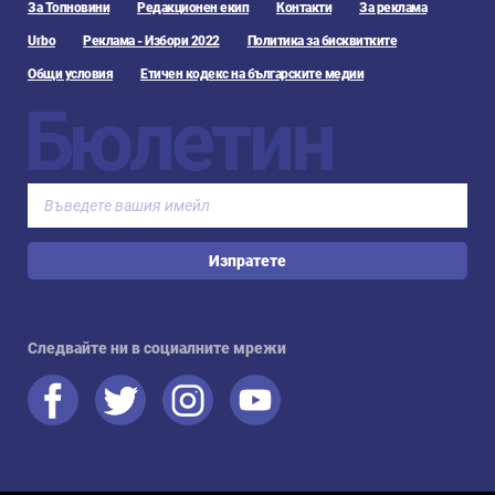
За Топновини
Редакционен екип
Контакти
За реклама
Urbo
Реклама - Избори 2022
Политика за бисквитките
Общи условия
Етичен кодекс на българските медии
Бюлетин
Изпратете
Следвайте ни в социалните мрежи