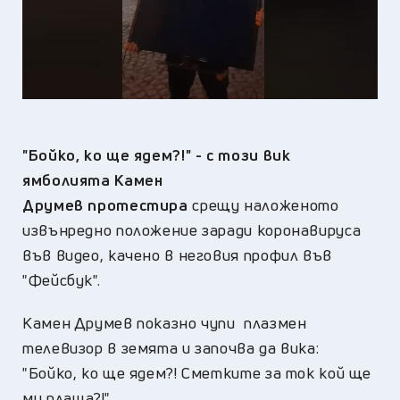
"Бойко, ко ще ядем?!" - с този вик
ямболията Камен
Друмев протестира
срещу наложеното
извънредно положение заради коронавируса
във видео, качено в неговия профил във
"Фейсбук".
Камен Друмев показно чупи плазмен
телевизор в земята и започва да вика:
"Бойко, ко ще ядем?! Сметките за ток кой ще
ми плаща?!".