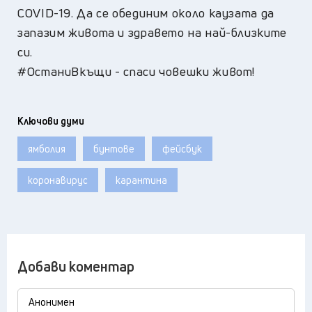
COVID-19. Да се обединим около каузата да
запазим живота и здравето на най-близките
си.
#ОстаниВкъщи - спаси човешки живот!
Ключови думи
ямболия
бунтове
фейсбук
коронавирус
карантина
Добави коментар