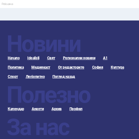
Реклама
Новини
Начало
Idealisti
Свят
Регионални новини
А1
Политика
Медиякаст
От редакторите
София
Култура
Спорт
Любопитно
Поглед назад
Полезно
Календар
Анкети
Архив
Профил
За нас