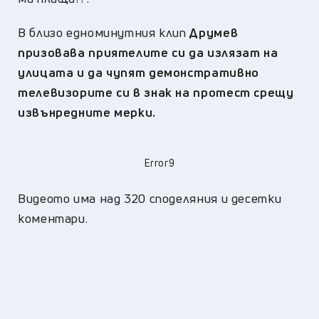
В близо едноминутния клип
Друмев
призовава приятелите си да излязат на
улицата и да чупят демонстративно
телевизорите си в знак на протест срещу
извънредните мерки.
Error9
Видеото има над 320 споделяния и десетки
коментари.