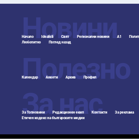
Новини
Начало
Idealisti
Свят
Регионални новини
А1
Полит
Любопитно
Поглед назад
Полезно
Календар
Анкети
Архив
Профил
За нас
За Топновини
Редакционен екип
Контакти
За реклама
Етичен кодекс на българските медии