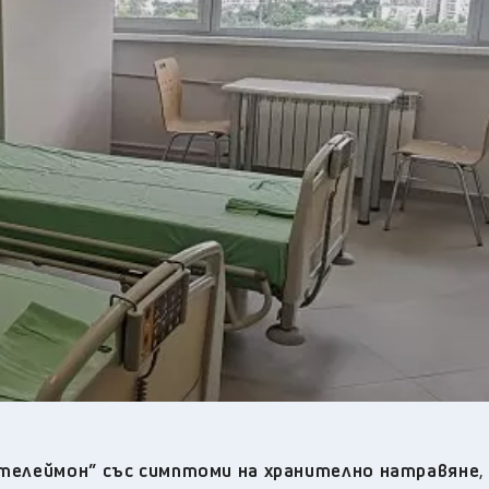
26
°C
Перник
,
31
°C
Плевен
,
28
°C
Пловдив
,
28
°C
Разград
,
27
°C
Русе
,
29
°C
Силистра
,
25
°C
Сливен
,
21
°C
Смолян
,
28
°C
София
,
29
°C
Стара Загора
,
26
°C
Търговище
,
32
°C
Хасково
,
26
°C
Шумен
,
26
°C
Ямбол
,
нтелеймон” със симптоми на хранително натравяне
,