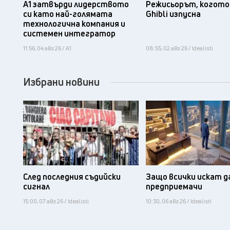
А1 затвърди лидерството
Режисьорът, когото 
си като най-голямата
Ghibli изпусна
технологична компания и
системен интегратор
11:56, 04 авг 26 / А1
08:55, 02 авг 26 / Idealisti
Избрани новини
След последния съдийски
Защо всички искат д
сигнал
предприемачи
15:00, 07 авг 26 / Idealisti
10:30, 06 авг 26 / Idealisti