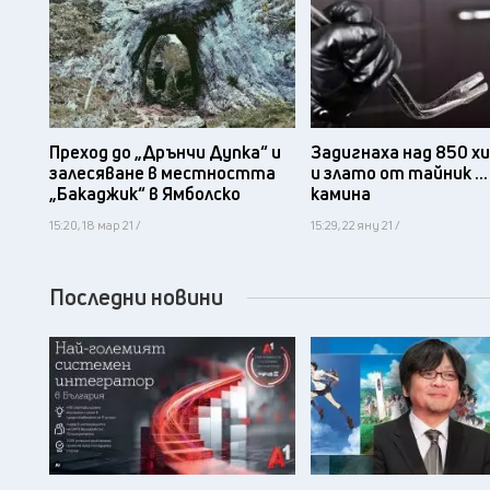
Преход до „Дрънчи Дупка“ и
Задигнаха над 850 хи
залесяване в местността
и злато от тайник ...
„Бакаджик“ в Ямболско
камина
15:20, 18 мар 21 /
15:29, 22 яну 21 /
Последни новини