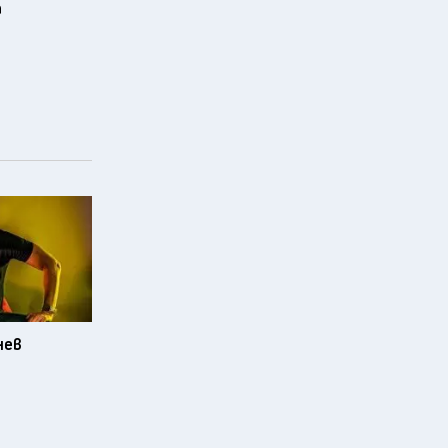
а
нев