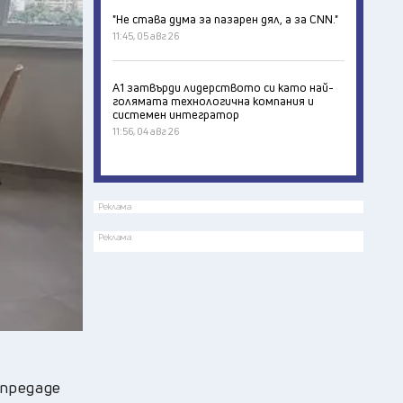
"Не става дума за пазарен дял, а за CNN."
11:45, 05 авг 26
А1 затвърди лидерството си като най-
голямата технологична компания и
системен интегратор
11:56, 04 авг 26
Реклама
Реклама
 предаде