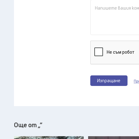
Изпращане
Пр
Още от „“