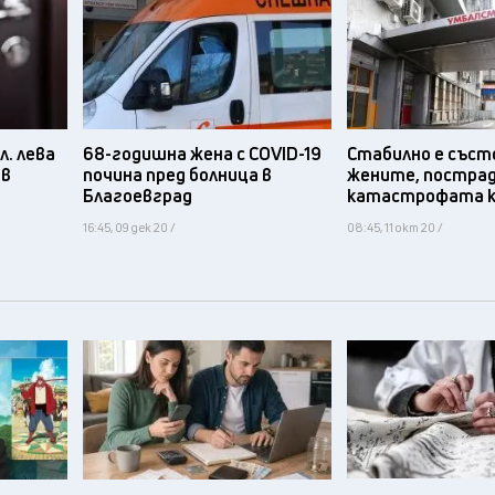
л. лева
68-годишна жена с COVID-19
Стабилно е съст
 в
почина пред болница в
жените, пострад
Благоевград
катастрофата к
16:45, 09 дек 20 /
08:45, 11 окт 20 /