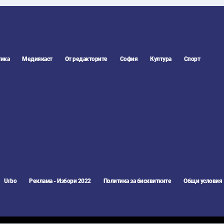
ика
Медиякаст
От редакторите
София
Култура
Спорт
Urbo
Реклама - Избори 2022
Политика за бисквитките
Общи условия