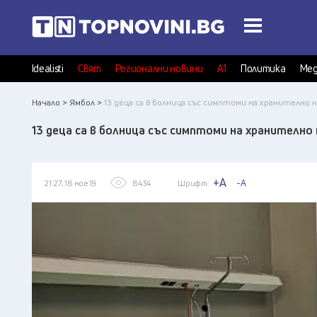
Idealisti
Свят
Регионални новини
А1
Политика
Мед
Начало >
Ямбол >
13 деца са в болница със симптоми на хранително 
13 деца са в болница със симптоми на хранително
+A
-A
21:27, 18 ное 19
8434
Шрифт: