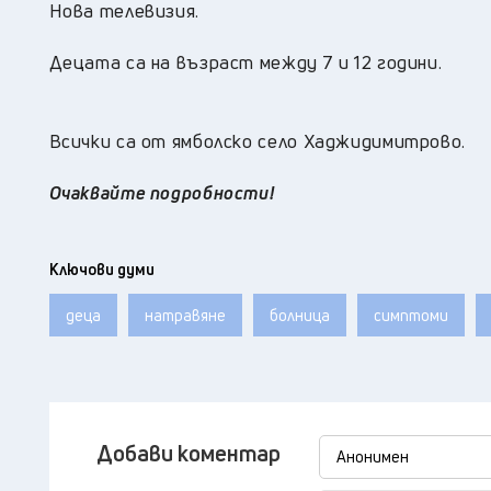
Нова телевизия.
Децата са на възраст между 7 и 12 години.
Всички са от ямболско село Хаджидимитрово.
Очаквайте подробности!
Ключови думи
деца
натравяне
болница
симптоми
Добави коментар