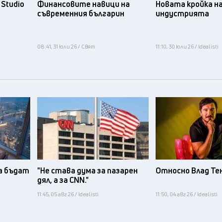
Studio
Финансовите навици на
Новата кройка н
съвременния българин
индустрията
08:41, 31 юли 26 / Свят
11:10, 30 юли 26 / Idealisti
а бъдат
"Не става дума за пазарен
Относно Влад Те
дял, а за CNN."
11:45, 05 авг 26 / Idealisti
11:50, 04 авг 26 / Idealisti