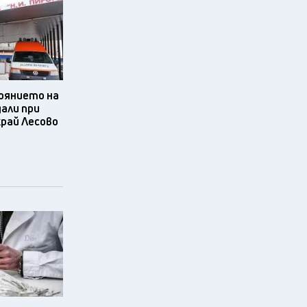
оянието на
али при
рай Лесово