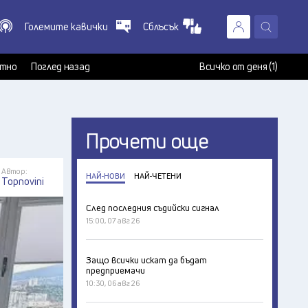
Големите кавички
Сблъсък
X
т
тно
Поглед назад
Всичко от деня (1)
Прочети още
Автор:
НАЙ-НОВИ
НАЙ-ЧЕТЕНИ
Topnovini
След последния съдийски сигнал
15:00, 07 авг 26
Защо всички искат да бъдат
предприемачи
10:30, 06 авг 26