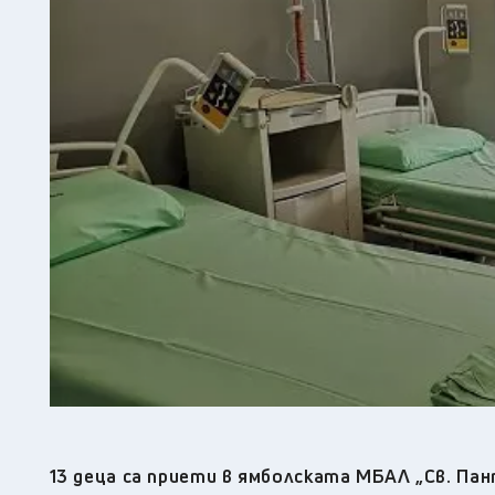
13 деца са приети в ямболската МБАЛ „Св. Па