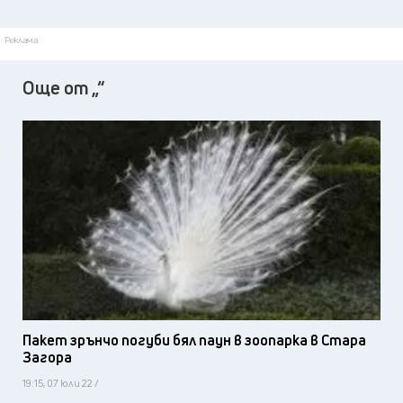
Реклама
Още от „“
Пакет зрънчо погуби бял паун в зоопарка в Стара
Загора
19:15, 07 юли 22 /