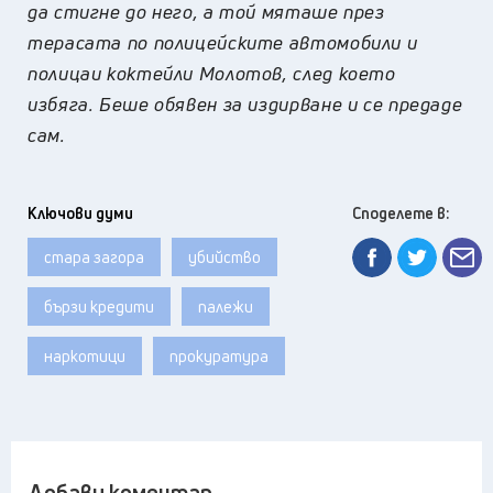
да стигне до него, а той мяташе през
терасата по полицейските автомобили и
полицаи коктейли Молотов, след което
избяга. Беше обявен за издирване и се предаде
сам.
Ключови думи
Споделете в:
стара загора
убийство
бързи кредити
палежи
наркотици
прокуратура
Добави коментар