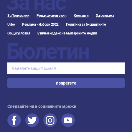
За нас
За Топновини
Редакционен екип
Контакти
За реклама
Urbo
Реклама - Избори 2022
Политика за бисквитките
Общи условия
Етичен кодекс на българските медии
Бюлетин
Изпратете
Следвайте ни в социалните мрежи