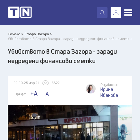
X
Начало >
Стара Загора >
Убийството в Стара Загора - заради неуредени финансови сметки
Убийството в Стара Загора - заради
неуредени финансови сметки
09:00, 25 мар 21
6822
Редактор:
Ирина
+A
-A
Шрифт:
Иванова