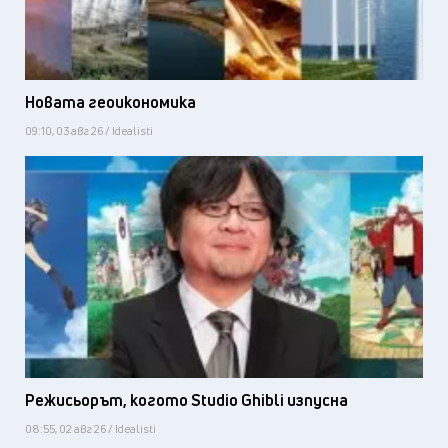
Новата геоикономика
09:10, 03 авг 26 / Idealisti
Режисьорът, когото Studio Ghibli изпусна
08:55, 02 авг 26 / Idealisti