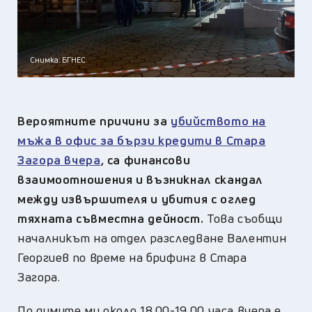
Снимка: БГНЕС
Вероятните причини за
убийството на
мъжа в офис за бързи кредити в Стара
Загора вчера
, са финансови
взаимоотношения и възникнал скандал
между извършителя и убития с оглед
тяхната съвместна дейност.
Това съобщи
началникът на отдел разследване Валентин
Георгиев по време на брифинг в Стара
Загора.
По думите му около 18.00-19.00 часа вчера е