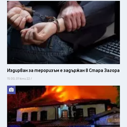
Издирван за тероризъм е задържан в Стара Загора
15:00, 01 юни 22 /