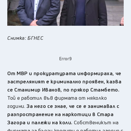
Снимка: БГНЕС
Error9
От МВР и прокуратурата информираха, че
застреляният е криминално проявен, казва
се Станимир Иванов, по прякор Стамбето.
Той е работил във фирмата от няколко
години.
За него се знае, че се е занимавал с
разпространение на наркотици в Стара
Загора и палежи на коли.
Собственикът на
фирмата за бързи кредити е работил заедно с