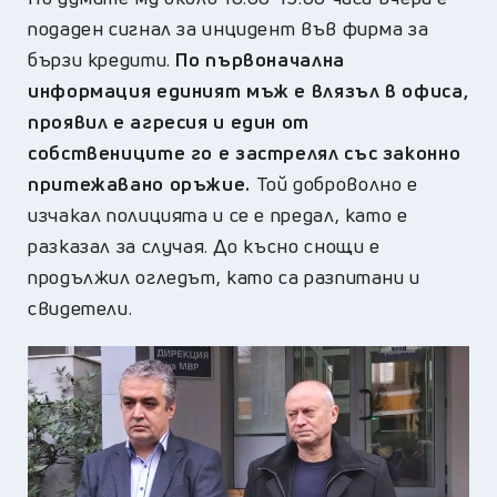
подаден сигнал за инцидент във фирма за
бързи кредити.
По първоначална
информация единият мъж е влязъл в офиса,
проявил е агресия и един от
собствениците го е застрелял със законно
притежавано оръжие.
Той доброволно е
изчакал полицията и се е предал, като е
разказал за случая. До късно снощи е
продължил огледът, като са разпитани и
свидетели.