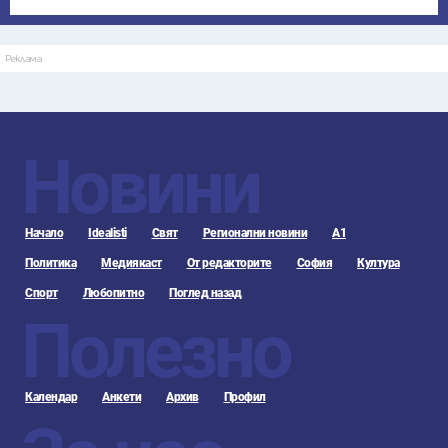
Реклама
Новини
Начало
Idealisti
Свят
Регионални новини
А1
Политика
Медиякаст
От редакторите
София
Култура
Спорт
Любопитно
Поглед назад
Полезно
Календар
Анкети
Архив
Профил