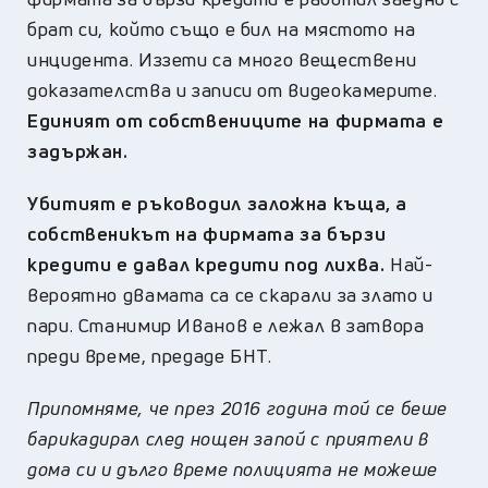
брат си, който също е бил на мястото на
инцидента. Иззети са много веществени
доказателства и записи от видеокамерите.
Единият от собствениците на фирмата е
задържан.
Убитият е ръководил заложна къща, а
собственикът на фирмата за бързи
кредити е давал кредити под лихва.
Най-
вероятно двамата са се скарали за злато и
пари. Станимир Иванов е лежал в затвора
преди време, предаде БНТ.
Припомняме, че през 2016 година той се беше
барикадирал след нощен запой с приятели в
дома си и дълго време полицията не можеше