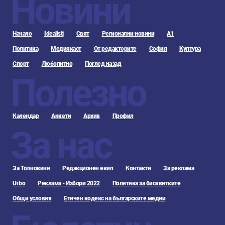
Новини
Начало
Idealisti
Свят
Регионални новини
А1
Политика
Медиякаст
От редакторите
София
Култура
Спорт
Любопитно
Поглед назад
Полезно
Календар
Анкети
Архив
Профил
За нас
За Топновини
Редакционен екип
Контакти
За реклама
Urbo
Реклама - Избори 2022
Политика за бисквитките
Общи условия
Етичен кодекс на българските медии