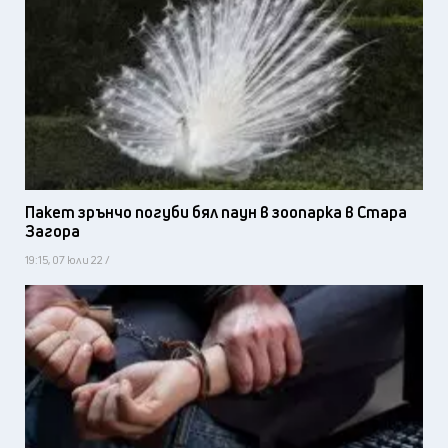
Пакет зрънчо погуби бял паун в зоопарка в Стара
Загора
19:15, 07 юли 22 /