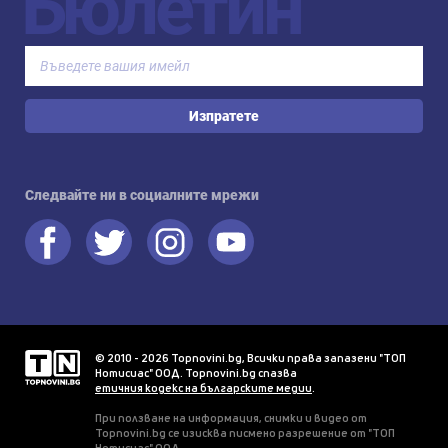
Бюлетин
Изпратете
Следвайте ни в социалните мрежи
© 2010 - 2026 Topnovini.bg, Всички права запазени "ТОП
Нотисиас" ООД. Topnovini.bg спазва
етичния кодекс на българските медии
.
При ползване на информация, снимки и видео от
Topnovini.bg се изисква писмено разрешение от "ТОП
Нотисиас" ООД.