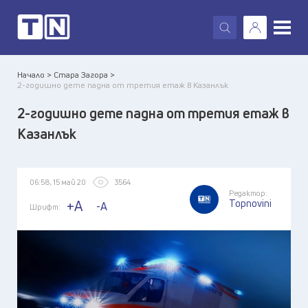
X
Начало >
Стара Загора >
2-годишно дете падна от третия етаж в Казанлък
2-годишно дете падна от третия етаж в
Казанлък
06:58, 15 май 20
3564
Редактор:
Topnovini
+A
-A
Шрифт: