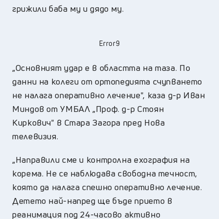
грижили баба му и дядо му.
Error9
„Основният удар е в областта на таза. По
данни на колеги от ортопедията счупването
не налага оперативно лечение", каза д-р Иван
Миндов от УМБАЛ „Проф. д-р Стоян
Киркович" в Стара Загора пред Нова
телевизия.
„Направили сме и контролна ехография на
корема. Не се наблюдава свободна течност,
която да налага спешно оперативно лечение.
Детето най-напред ще бъде прието в
реанимация под 24-часово активно