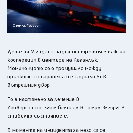
Снимка: Pixabay
Дете на 2 години падна от третия етаж
на
кооперация в центъра на Казанлък.
Момиченцето се е промушило между
пръчките на парапета и е паднало във
вътрешния двор.
То е настанено за лечение в
Университетската болница в Стара Загора.
В
стабилно състояние е.
В момента на инцидента за него са се