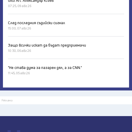
Gito Art: Александър Юзев
07:25, 09 авг 26
След последния съдийски сигнал
15:00, 07 авг 26
Защо всички искат да бъдат предприемачи
10:30, 06 авг 26
"Не става дума за пазарен дял, а за CNN."
11:45, 05 авг 26
Реклама