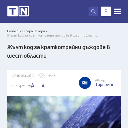
X
Начало >
Стара Загора >
Жълт код за краткотрайни дъждове в шест области
Жълт код за краткотрайни дъждове в
шест области
07:15, 03 май 20
16443
Автор:
Topnovini
+A
-A
Шрифт: