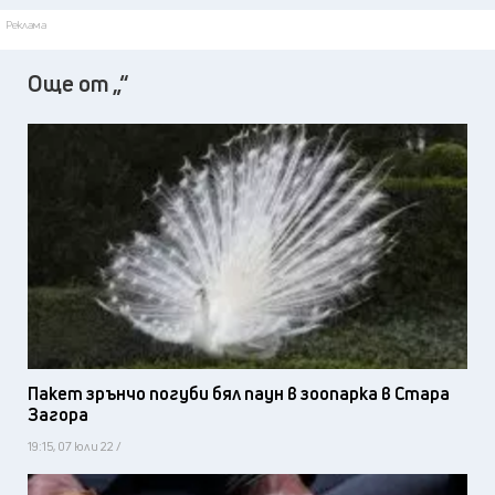
Реклама
Още от „“
Пакет зрънчо погуби бял паун в зоопарка в Стара
Загора
19:15, 07 юли 22 /