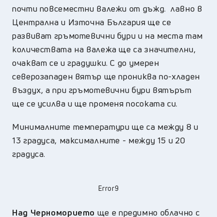
почти повсеместни валежи от дъжд. лавно в
Централна и Източна България ще се
развиват гръмотевични бури и на места там
количествата на валежа ще са значителни,
очакват се и градушки. С до умерен
северозападен вятър ще прониква по-хладен
въздух, а при гръмотевични бури вятърът
ще се усилва и ще променя посоката си.
Минималните температури ще са между 8 и
13 градуса, максималните - между 15 и 20
градуса.
Error9
Над Черноморието
ще е предимно облачно с