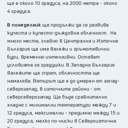
ще е около 10 градуса, на 2000 метра - около
4 градуса.
В понеделник
ще продължи да се развива
купеста и купесто-дъждовна облачност. На
много места, главно в Централна и Източна
България ще има валежи и гръмотевични
бури, временно интензивни. Остават
условията за градушки. В Западна България
валежите ще спрат, облачността ще
намалява. Вятърът ще е до умерен от запад-
северозапад, в източните райони - от
северсеверозапад. Ще бъде сравнително
хладно с минимални температури между 7 и
12 градуса, максимални - предимно между 15 и
20 градуса, малко по-ниски в Североизточна