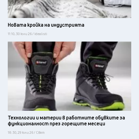
Новата кройка на индустрията
11:10, 30 юли 26 / Idealisti
Технологии и материи в работните обувките за
функционалност през горещите месеци
18:30, 29 юли 26 / Свят