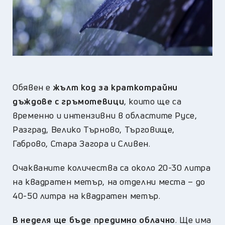
Обявен е
жълт код за краткотрайни
дъждове с гръмотевици
, които ще са
временно и интензивни в областите Русе,
Разград, Велико Търново, Търговище,
Габрово, Стара Загора и Сливен.
Очакваните количества са около 20-30 литра
на квадратен метър, на отделни места – до
40-50 литра на квадратен метър.
В неделя ще бъде предимно облачно
. Ще има