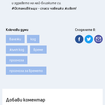
и здравето на най-близките си.
#ОстаниВкъщи - спаси човешки живот!
Ключови думи
Споделете в:
валежи
код
жълт код
време
прогноза
прогноза за времето
Добави коментар