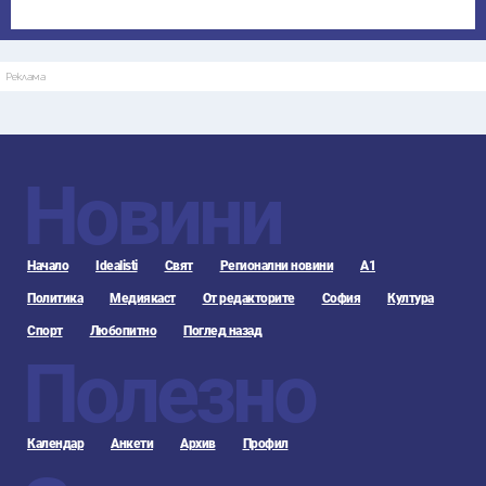
Реклама
Новини
Начало
Idealisti
Свят
Регионални новини
А1
Политика
Медиякаст
От редакторите
София
Култура
Спорт
Любопитно
Поглед назад
Полезно
Календар
Анкети
Архив
Профил