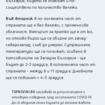
България, където се очакват и по-
съществени по количество валежи.
Във вторник
в по-голямата част от
страната ще е без валежи, с променлива
облачност. Вятърът за кратко ще е от юг,
но отново бързо ще се обърне от запад-
северозапад, слаб до умерен. Сутрешните
температури ще се понижат, особено в
котловините на Западна България - ще
бъдат до 2-3 градуса, в останалата част от
страната - между 6 и 11 градуса. Дневните
ще се повишат с 4-5 градуса.
TOPNOVINI.BG
призовава за дисциплинирано и
отговорно поведение пред изпитанието COVID-19.
Да се обединим около каузата да запазим живота