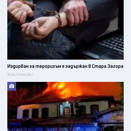
Издирван за тероризъм е задържан в Стара Загора
15:00, 01 юни 22 /