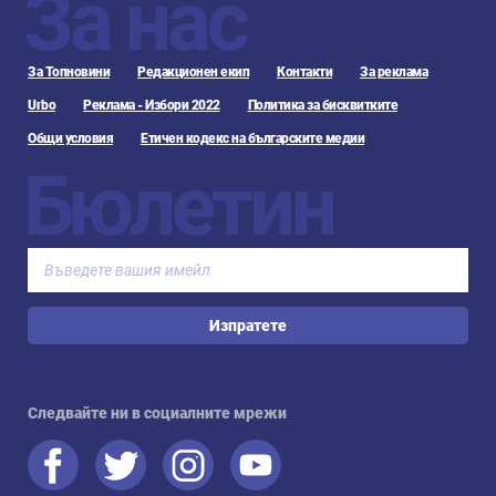
За нас
За Топновини
Редакционен екип
Контакти
За реклама
Urbo
Реклама - Избори 2022
Политика за бисквитките
Общи условия
Етичен кодекс на българските медии
Бюлетин
Изпратете
Следвайте ни в социалните мрежи