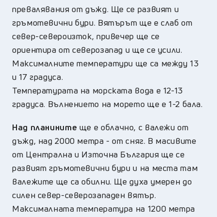
превалявания от дъжд. Ще се развият и
гръмотевични бури. Вятърът ще е слаб от
север-североизток, привечер ще се
ориентира от северозапад и ще се усили.
Максималните температури ще са между 13
и 17 градуса.
Температурата на морската вода е 12-13
градуса. Вълнението на морето ще е 1-2 бала.
Над планините
ще е облачно, с валежи от
дъжд, над 2000 метра - от сняг. В масивите
от Централна и Източна България ще се
развият гръмотевични бури и на места там
валежите ще са обилни. Ще духа умерен до
силен север-северозападен вятър.
Максималната температура на 1200 метра