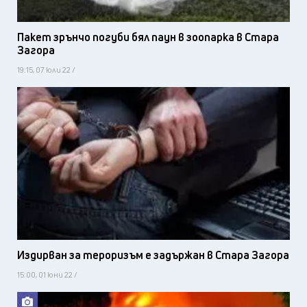
Пакет зрънчо погуби бял паун в зоопарка в Стара
Загора
19:15, 07 юли 22 /
Издирван за тероризъм е задържан в Стара Загора
15:00, 01 юни 22 /