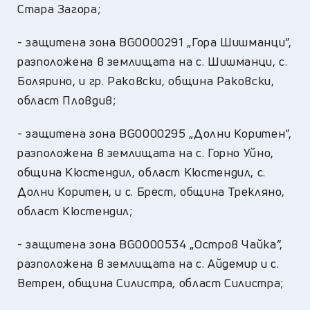
Стара Загора;
- защитена зона BG0000291 „Гора Шишманци”,
разположена в землищата на с. Шишманци, с.
Болярино, и гр. Раковски, община Раковски,
област Пловдив;
- защитена зона BG0000295 „Долни Коритен”,
разположена в землищата на с. Горно Уйно,
община Кюстендил, област Кюстендил, с.
Долни Коритен, и с. Брест, община Трекляно,
област Кюстендил;
- защитена зона BG0000534 „Остров Чайка”,
разположена в землищата на с. Айдемир и с.
Ветрен, община Силистра, област Силистра;