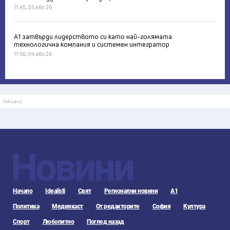
11:45, 05 авг 26
А1 затвърди лидерството си като най-голямата
технологична компания и системен интегратор
11:56, 04 авг 26
Реклама
Новини
Начало
Idealisti
Свят
Регионални новини
А1
Политика
Медиякаст
От редакторите
София
Култура
Спорт
Любопитно
Поглед назад