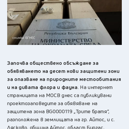
снимка: БГНЕС
Започва обществено обсъждане за
обявяването на десет нови защитени зони
за опазване на природните местообитания
и на дивата флора и фауна
. На интернет
страницата на МОСВ днес са публикувани
проектозаповедите за обявяване на
защитена зона BG0000119 „Трите братя”,
разположена в землищата на гр. Айтос, и с.
Лясково, община Айтос, област Бургас,