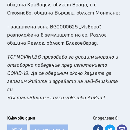
община Криводол, област Враца, и с.
Стояново, община Вършец, област Монтана;
- защитена зона BG0000625 „Изворо”,
разположена в землището на гр. Разлог,
община Разлог, област Благоевград.
TOPNOVINI.BG призовава за дисциплинирано и
отговорно поведение пред изпитанието
COVID-19. Да се обединим около каузата да
запазим живота и здравето на най-близките
си.
#ОстаниВкъщи - спаси човешки живот!
Ключови думи
Споделете в:
МОСВ
защитени зони