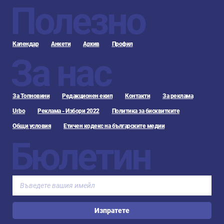
Полезно
Календар
Анкети
Архив
Профил
За нас
За Топновини
Редакционен екип
Контакти
За реклама
Urbo
Реклама - Избори 2022
Политика за бисквитките
Общи условия
Етичен кодекс на българските медии
Бюлетин
Изпратете