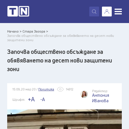
X
Начало >
Стара Загора >
Започва обществено обсъждане за обявяването на десет нови
защитени зони
Започва обществено обсъждане за
обявяването на десет нови защитени
зони
15:09, 20 мар 20 /
Политика
14912
Редактор:
Антония
+A
-A
Шрифт:
Иванова