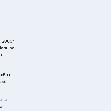
а 2000“
 Натура
а
ства и
ови
оята
ви