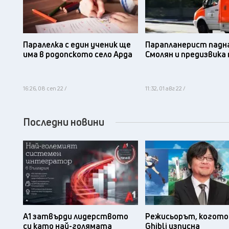
Паралелка с един ученик ще
Парапланерист падна
има в родопското село Арда
Смолян и предизвика
16:26, 08 сеп 22 /
11:32, 01 авг 22 /
Последни новини
А1 затвърди лидерството
Режисьорът, когото 
си като най-голямата
Ghibli изпусна