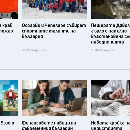
 край
Осогово и Чепеларе събират
Пещерата Дявол
 пожар
спортните таланти на
гърло е напълно
България
възстановена сл
наводненията
08:10, 24 фев 22 /
15:06, 17 яну 22 /
Studio
Финансовите навици на
Новата кройка н
съвременния българин
индустрията