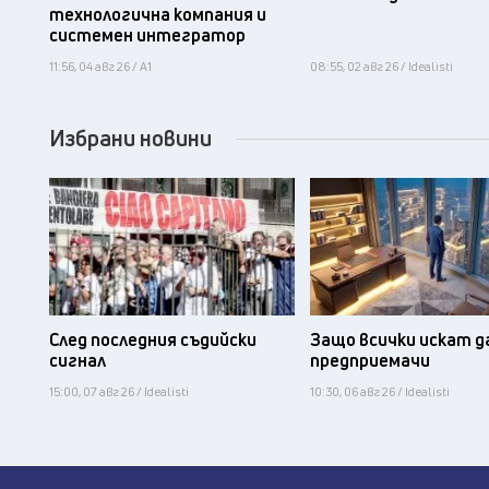
технологична компания и
системен интегратор
11:56, 04 авг 26 / А1
08:55, 02 авг 26 / Idealisti
Избрани новини
След последния съдийски
Защо всички искат д
сигнал
предприемачи
15:00, 07 авг 26 / Idealisti
10:30, 06 авг 26 / Idealisti