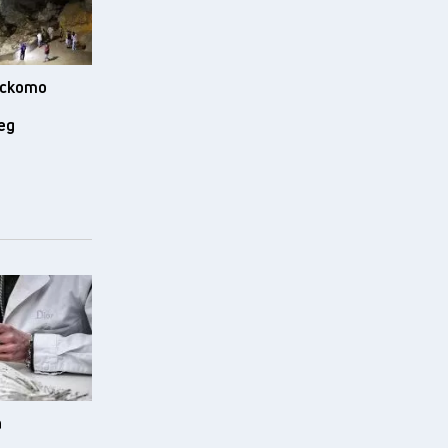
ското
ед
а