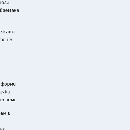
този
 вземане
мрежата
те на
 оформи
ички
а земи.
ем и
 на