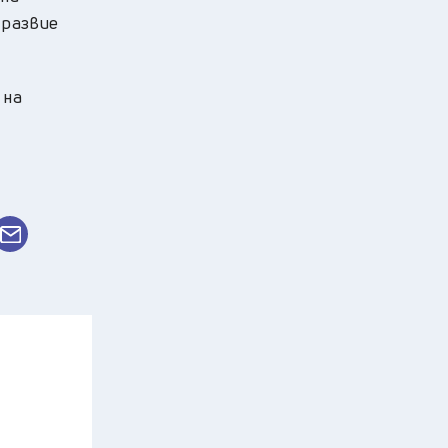
 развие
 на