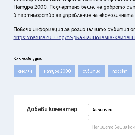
Натура 2000. Подчертано беше, че доброто съ
в партньорство за управление на екологичната 
Повече информация за регионалните събития о
https://natura2000.bg/първа-национална-кампани
Ключови думи
смолян
натура 2000
събитие
проект
Добави коментар