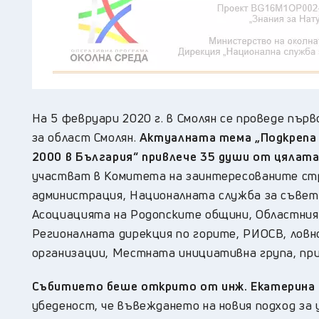
На 5 февруари 2020 г. в Смолян се проведе пър
за област Смолян.
Актуалната тема „Подкрепа з
2000 в България“ привлече 35 души от цялат
участват в Комитета на заинтересованите ст
администрация, Националната служба за съвети
Асоциацията на Родопските общини, Областния
Регионалната дирекция по горите, РИОСВ, ловн
организации, Местната инициативна група, пр
Събитието беше открито от инж. Екатерина Г
убеденост, че въвеждането на новия подход за