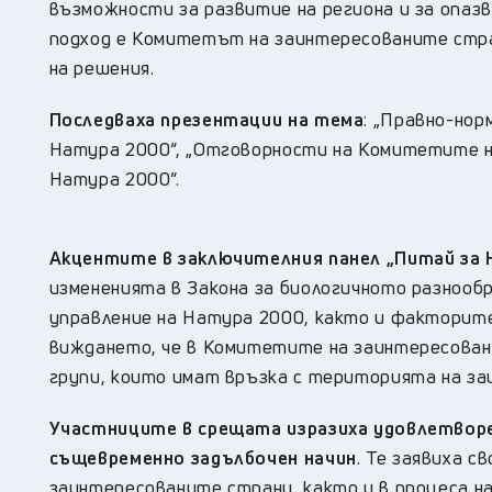
възможности за развитие на региона и за опазв
подход е Комитетът на заинтересованите стра
на решения.
Последваха презентации на тема
: „Правно-нор
Натура 2000“, „Отговорности на Комитетите н
Натура 2000“.
Акцентите в заключителния панел „Питай за 
измененията в Закона за биологичното разнообр
управление на Натура 2000, както и факторите 
виждането, че в Комитетите на заинтересован
групи, които имат връзка с територията на за
Участниците в срещата изразиха удовлетвор
същевременно задълбочен начин
. Те заявиха 
заинтересованите страни, както и в процеса н