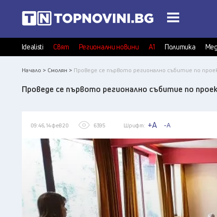
Idealisti
Свят
Регионални новини
А1
Политика
Мед
Начало >
Смолян >
Проведе се първото регионално събитие по проек
Проведе се първото регионално събитие по проек
+A
-A
09:46, 14 фев 20
6395
Шрифт: