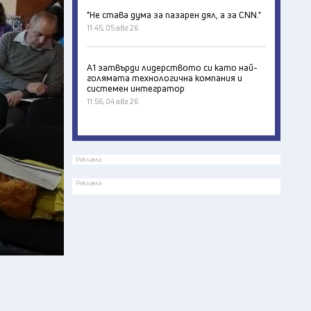
"Не става дума за пазарен дял, а за CNN."
11:45, 05 авг 26
А1 затвърди лидерството си като най-
голямата технологична компания и
системен интегратор
11:56, 04 авг 26
Реклама
Реклама