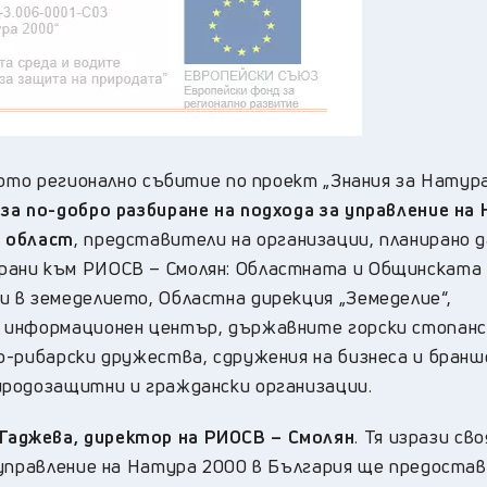
вото регионално събитие по проект „Знания за Натур
а по-добро разбиране на подхода за управление на
а област
, представители на организации, планирано д
рани към РИОСВ – Смолян: Областната и Общинската
 в земеделието, Областна дирекция „Земеделие“,
 информационен център, държавните горски стопан
о-рибарски дружества, сдружения на бизнеса и бранш
иродозащитни и граждански организации.
аджева, директор на РИОСВ – Смолян
. Тя изрази св
 управление на Натура 2000 в България ще предоста