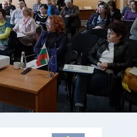
26
°C
Перник
,
27
°C
Плевен
,
27
°C
Пловдив
,
25
°C
Разград
,
26
°C
Русе
,
26
°C
Силистра
,
24
°C
Сливен
,
19
°C
Смолян
,
26
°C
София
,
26
°C
Стара Загора
,
25
°C
Търговище
,
26
°C
Хасково
,
24
°C
Шумен
,
25
°C
Ямбол
,