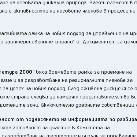
ане на неговата уникална природа. Важен елемент в 
ни и активността на неговите членове в процеса на
мативната рамка на новия подход за управление на 
а заинтересованите страни“ и „Документът за цели
Натура 2000“
бяха времевата рамка за приемане на
азие и за разработване на регионалните планове за
за успех на новия подход. След оживена дискусия се
ите страни следва да намерят представителство вс
щитените зони, включително дребните собственици н
еност от поднасянето на информацията по разбира
своята готовност за участие в Комитета на
а разработване на териториалния план за управление