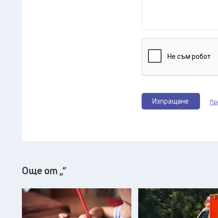
Изпращане
Пр
Още от „“