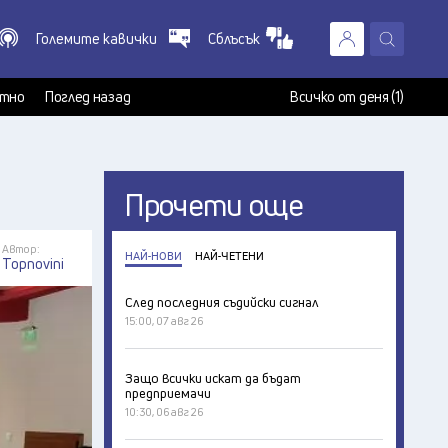
Големите кавички
Сблъсък
X
т
тно
Поглед назад
Всичко от деня (1)
Прочети още
Автор:
НАЙ-НОВИ
НАЙ-ЧЕТЕНИ
Topnovini
След последния съдийски сигнал
15:00, 07 авг 26
Защо всички искат да бъдат
предприемачи
10:30, 06 авг 26