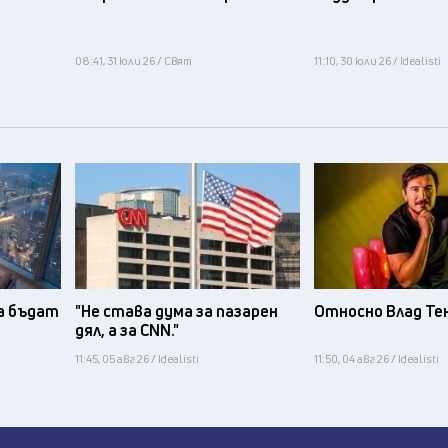
08:41, 31 юли 26 / Свят
11:10, 30 юли 26 / Idealisti
а бъдат
"Не става дума за пазарен
Относно Влад Те
дял, а за CNN."
11:45, 05 авг 26 / Idealisti
11:50, 04 авг 26 / Idealisti