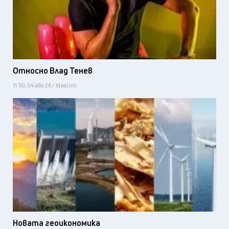
Относно Влад Тенев
11:50, 04 авг 26 / Idealisti
Новата геоикономика