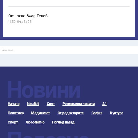
Относно Влад Тенев
11:50, 04 авг 26
Реклама
Новини
Начало
Idealisti
Свят
Регионални новини
А1
Политика
Медиякаст
От редакторите
София
Култура
Спорт
Любопитно
Поглед назад