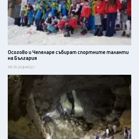
Осогово и Чепеларе събират спортните таланти
на България
08:10, 24 фев 22 /