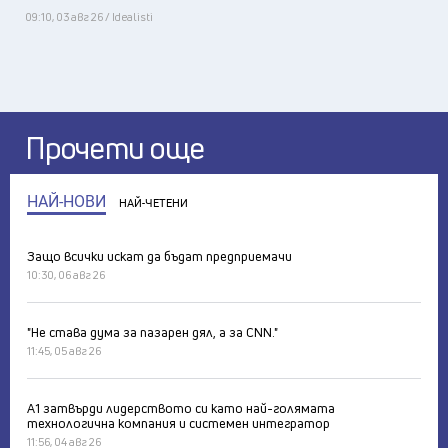
09:10, 03 авг 26 / Idealisti
Прочети още
НАЙ-НОВИ
НАЙ-ЧЕТЕНИ
Защо всички искат да бъдат предприемачи
10:30, 06 авг 26
"Не става дума за пазарен дял, а за CNN."
11:45, 05 авг 26
А1 затвърди лидерството си като най-голямата
технологична компания и системен интегратор
11:56, 04 авг 26