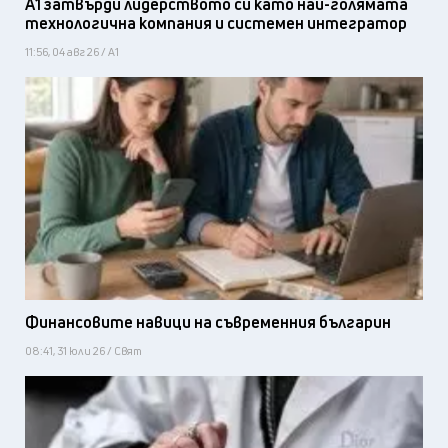
А1 затвърди лидерството си като най-голямата
технологична компания и системен интегратор
11:56, 04 авг 26 / А1
Финансовите навици на съвременния българин
08:41, 31 юли 26 / Свят