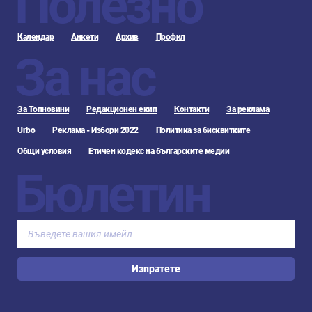
Полезно
Календар
Анкети
Архив
Профил
За нас
За Топновини
Редакционен екип
Контакти
За реклама
Urbo
Реклама - Избори 2022
Политика за бисквитките
Общи условия
Етичен кодекс на българските медии
Бюлетин
Изпратете