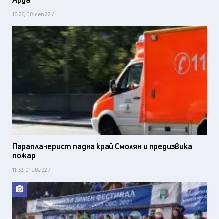
Арда
16:26, 08 сеп 22 /
Парапланерист падна край Смолян и предизвика
пожар
11:32, 01 авг 22 /