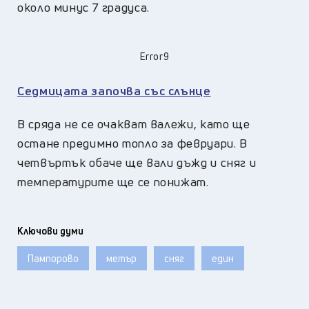
около минус 7 градуса.
Error9
Седмицата започва със слънце
В сряда не се очакват валежи, като ще
остане предимно топло за февруари. В
четвъртък обаче ще вали дъжд и сняг и
температурите ще се понижат.
Ключови думи
Пампорово
метър
сняг
един