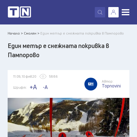
X
Начало >
Смолян >
Един метър е снежната покривка в Пампорово
Един метър е снежната покривка в
Пампорово
11:09, 10 фев 20
5886
Автор:
Topnovini
+A
-A
Шрифт: