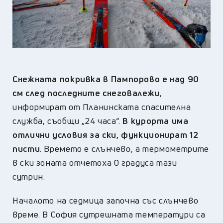
С
нежната покривка в Пампорово е над 90
см след последните снеговалежи
,
информират от Планинската спасителна
служба, съобщи „24 часа“.
В курорта има
отлични условия за ски, функционират 12
писти
. Времето е слънчево, а термометрите
в ски зоната отчетоха 0 градуса тази
сутрин.
Началото на седмица започна със слънчево
време. В София сутрешната температури са