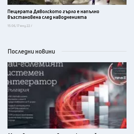
Пещерата Дяволското гърло е напълно
възстановена след наводненията
15:06, 17 яну 22 /
Последни новини