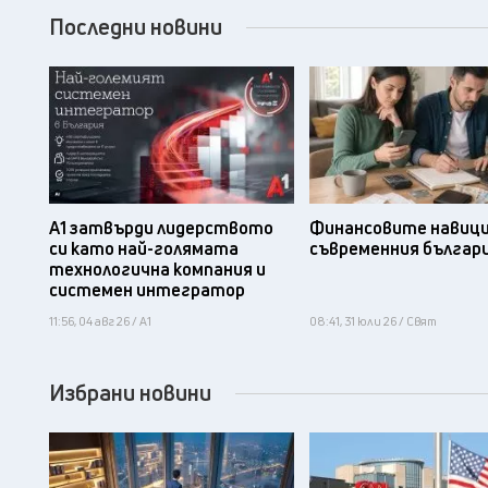
Последни новини
А1 затвърди лидерството
Финансовите навици
си като най-голямата
съвременния българ
технологична компания и
системен интегратор
11:56, 04 авг 26 / А1
08:41, 31 юли 26 / Свят
Избрани новини