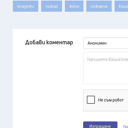
младежи
пожар
жена
пожарна
къщ
Добави коментар
Изпращане
Пр