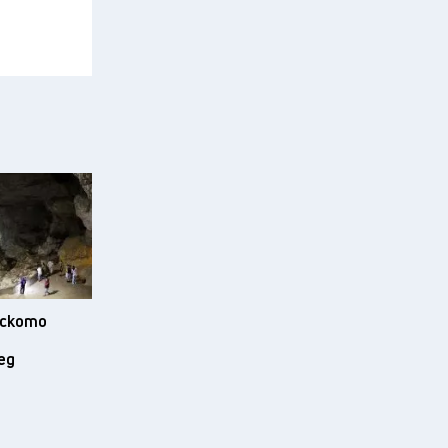
ското
ед