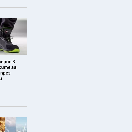
терии в
ките за
 през
и