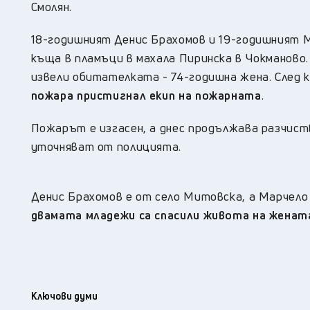
Смолян.
18-годишният Денис Брахомов и 19-годишният М
къща в пламъци в махала Пиринска в Чокманово
извели обитателката - 74-годишна жена. След к
пожара пристигнал екип на пожарната
.
Пожарът е изгасен, а днес продължава разчис
уточняват от полицията.
Денис Брахомов е от село Митовска, а Марчело 
двамата младежи са спасили живота на женат
Ключови думи