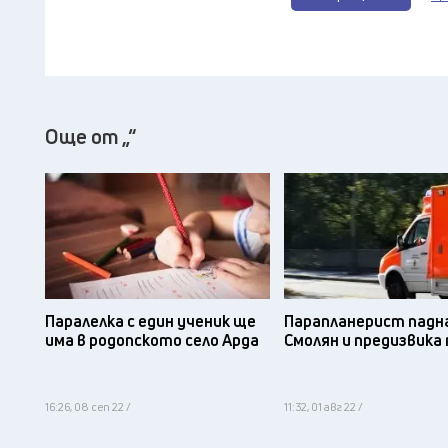
Още от „“
Паралелка с един ученик ще
Парапланерист падна
има в родопското село Арда
Смолян и предизвика
16:26, 08 сеп 22 /
11:32, 01 авг 22 /