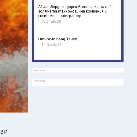
А1 затвърди лидерството си като най-
голямата технологична компания и
системен интегратор
11:56, 04 авг 26
Относно Влад Тенев
11:50, 04 авг 26
Реклама
Реклама
МВР-