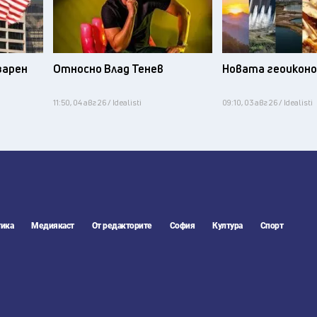
зарен
Относно Влад Тенев
Новата геоикон
11:50, 04 авг 26 / Idealisti
09:10, 03 авг 26 / Idealisti
ика
Медиякаст
От редакторите
София
Култура
Спорт