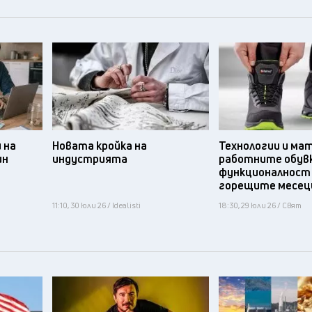
 на
Новата кройка на
Технологии и ма
ин
индустрията
работните обув
функционалност
горещите месец
11:10, 30 юли 26 / Idealisti
18:30, 29 юли 26 / Свят