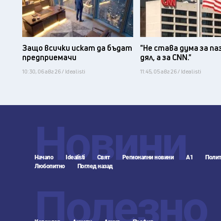
Защо всички искат да бъдат
"Не става дума за па
предприемачи
дял, а за CNN."
10:30, 06 авг 26 / Idealisti
11:45, 05 авг 26 / Idealisti
Новини
Начало
Idealisti
Свят
Регионални новини
А1
Полит
Любопитно
Поглед назад
Полезно