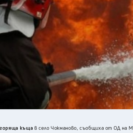
18
°C
Перник
,
22
°C
Плевен
,
21
°C
Пловдив
,
20
°C
Разград
,
22
°C
Русе
,
21
°C
Силистра
,
19
°C
Сливен
,
15
°C
Смолян
,
19
°C
София
,
20
°C
Стара Загора
,
20
°C
Търговище
,
22
°C
Хасково
,
20
°C
Шумен
,
20
°C
Ямбол
,
 горяща къща
в село Чокманово, съобщиха от ОД на 