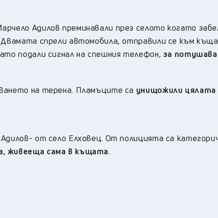
арчело Адилов преминавали през селото когато забе
. Двамата спрели автомобила, отправили се към къщ
ато подали сигнал на спешния телефон,
за потушава
тването на терена. Пламъците са
унищожили цялата
Адилов- от село Елховец. От полицията са категорич
а, живееща сама в къщата
.