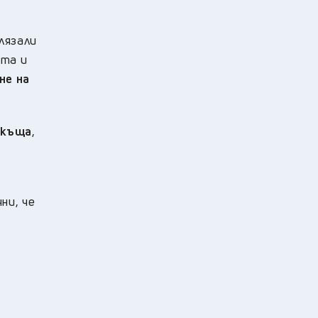
лязали
ата и
не на
 къща
,
ни, че