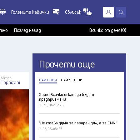
Големите кавички
Сблъсък
X
т
тно
Поглед назад
Всичко от деня (0)
Прочети още
Автор:
НАЙ-НОВИ
НАЙ-ЧЕТЕНИ
Topnovini
Защо всички искат да бъдат
предприемачи
10:30, 06 авг 26
"Не става дума за пазарен дял, а за CNN."
11:45, 05 авг 26