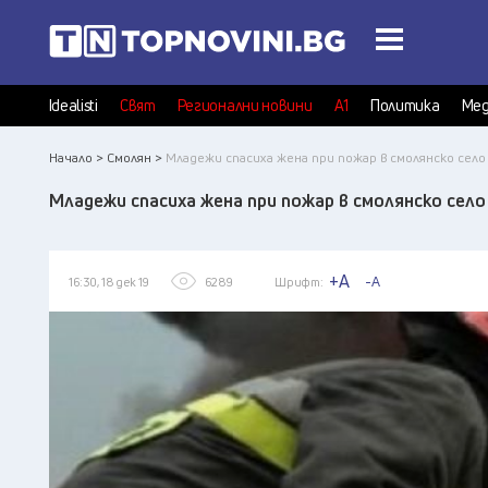
Idealisti
Свят
Регионални новини
А1
Политика
Мед
Начало >
Смолян >
Младежи спасиха жена при пожар в смолянско село
Младежи спасиха жена при пожар в смолянско село
+A
-A
16:30, 18 дек 19
6289
Шрифт: