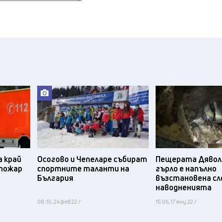
 край
Осогово и Чепеларе събират
Пещерата Дявол
 пожар
спортните таланти на
гърло е напълно
България
възстановена сл
наводненията
08:10, 24 фев 22 /
15:06, 17 яну 22 /