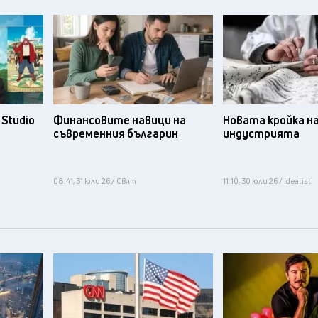
Studio
Финансовите навици на
Новата кройка н
съвременния българин
индустрията
08:41, 31 юли 26 / Свят
11:10, 30 юли 26 / Idealisti