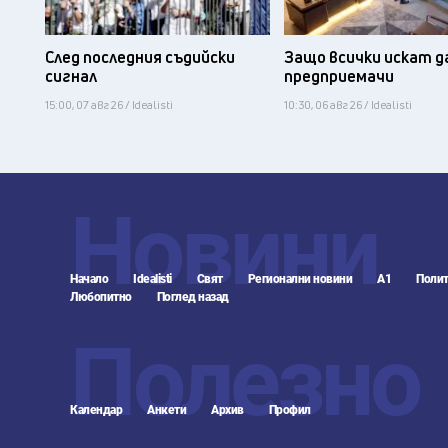
След последния съдийски
Защо всички искат д
сигнал
предприемачи
15:00, 07 авг 26 / Idealisti
10:30, 06 авг 26 / Idealisti
Новини
Начало
Idealisti
Свят
Регионални новини
А1
Полит
Любопитно
Поглед назад
Полезно
Календар
Анкети
Архив
Профил