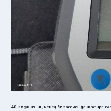
Снимка: МВР
40-годишен шуменец бе засечен да шофира сле