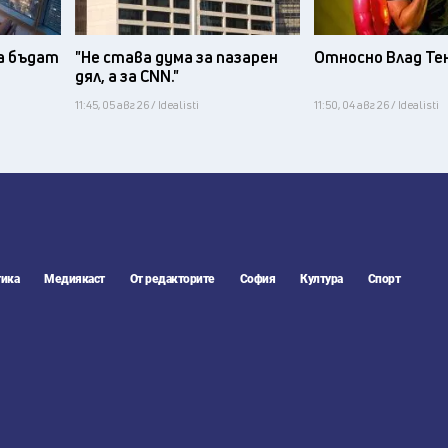
а бъдат
"Не става дума за пазарен
Относно Влад Те
дял, а за CNN."
11:45, 05 авг 26 / Idealisti
11:50, 04 авг 26 / Idealisti
ика
Медиякаст
От редакторите
София
Култура
Спорт