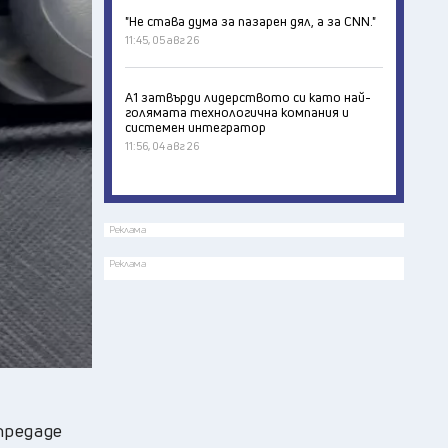
"Не става дума за пазарен дял, а за CNN."
11:45, 05 авг 26
А1 затвърди лидерството си като най-
голямата технологична компания и
системен интегратор
11:56, 04 авг 26
Реклама
Реклама
 предаде