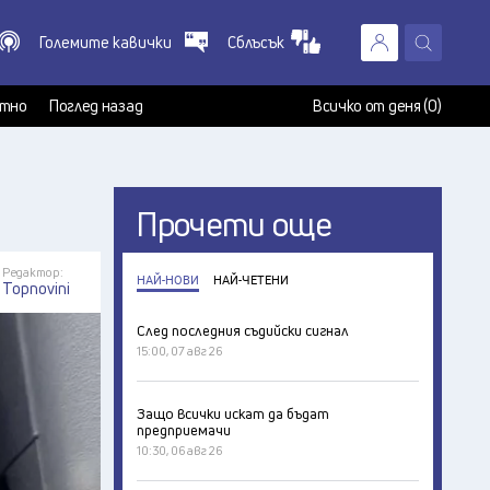
Големите кавички
Сблъсък
X
т
тно
Поглед назад
Всичко от деня (0)
Прочети още
Редактор:
НАЙ-НОВИ
НАЙ-ЧЕТЕНИ
Topnovini
След последния съдийски сигнал
15:00, 07 авг 26
Защо всички искат да бъдат
предприемачи
10:30, 06 авг 26