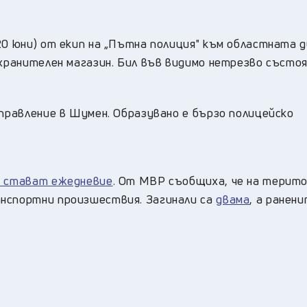
20 юни) от екип на „Пътна полиция" към областната 
 хранителен магазин. Бил във видимо нетрезво състоя
управление в Шумен. Образувано е бързо полицейско
а стават ежедневие
. От МВР съобщиха, че на терит
анспортни произшествия. Загинали са
двама
, а ранен