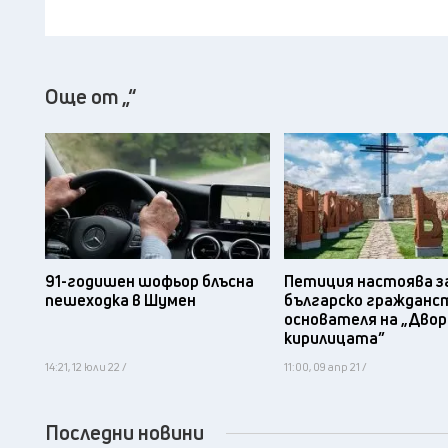
Още от „“
91-годишен шофьор блъсна
Петиция настоява з
пешеходка в Шумен
българско гражданс
основателя на „Двор
кирилицата”
14:21, 12 юли 22 /
11:00, 09 апр 21 /
Последни новини