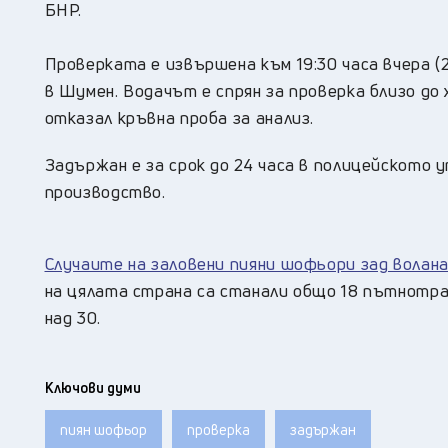
БНР.
Проверката е извършена към 19:30 часа вчера (
в Шумен. Водачът е спрян за проверка близо до
отказал кръвна проба за анализ.
Задържан е за срок до 24 часа в полицейското 
производство.
Случаите на заловени пияни шофьори зад волан
на цялата страна са станали общо 18 пътнотр
над 30.
Ключови думи
пиян шофьор
проверка
задържан