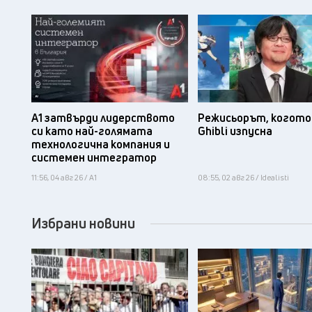
А1 затвърди лидерството
Режисьорът, когото 
си като най-голямата
Ghibli изпусна
технологична компания и
системен интегратор
11:56, 04 авг 26 / А1
08:55, 02 авг 26 / Idealisti
Избрани новини