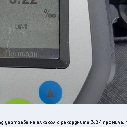
27
°C
Перник
,
37
°C
Плевен
,
36
°C
Пловдив
,
34
°C
Разград
,
35
°C
Русе
,
34
°C
Силистра
,
33
°C
Сливен
,
28
°C
Смолян
,
30
°C
София
,
34
°C
Стара Загора
,
34
°C
Търговище
,
35
°C
Хасково
,
33
°C
Шумен
,
35
°C
Ямбол
,
д употреба на алкохол с рекордните 3,84 промила
,