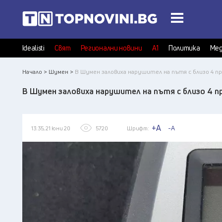
Idealisti
Свят
Регионални новини
А1
Политика
Мед
Начало >
Шумен >
В Шумен заловиха нарушител на пътя с близо 4 пр
В Шумен заловиха нарушител на пътя с близо 4 п
+A
-A
13:35, 21 юни 20
5720
Шрифт: