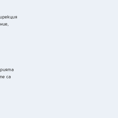
дирекция
ние,
орията
ите са