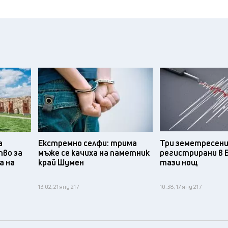
а
Екстремно селфи: трима
Три земетресени
тво за
мъже се качиха на паметник
регистрирани в 
а на
край Шумен
тази нощ
13:02, 21 яну 21 /
10:38, 17 яну 21 /