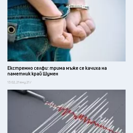
Екстремно селфи: трима мъже се качиха на
паметник край Шумен
13:02, 21 яну 21 /