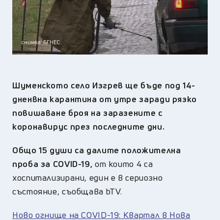
снимка: БГНЕС
Шуменското село Изгрев ще бъде под 14-
дненвна карантина от утре заради рязко
повишаване броя на заразените с
коронавирус през последните дни.
Общо 15 души са далите положителна
проба за COVID-19,
от които 4 са
хоспитализирани, един е в сериозно
състояние, съобщава bTV.
Ново огнище на COVID-19: Квартал в Нова