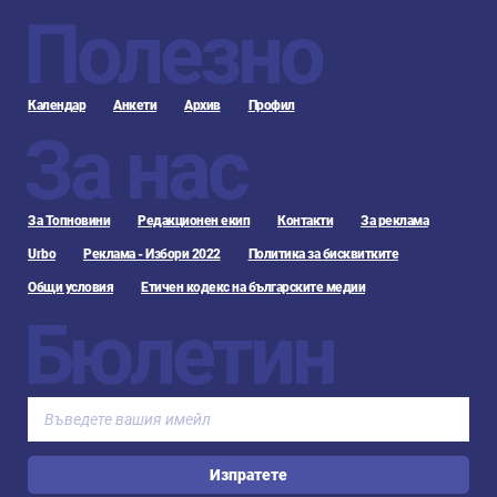
Полезно
Календар
Анкети
Архив
Профил
За нас
За Топновини
Редакционен екип
Контакти
За реклама
Urbo
Реклама - Избори 2022
Политика за бисквитките
Общи условия
Етичен кодекс на българските медии
Бюлетин
Изпратете