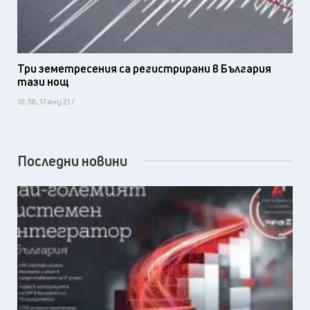
Три земетресения са регистрирани в България
тази нощ
10:38, 17 яну 21 /
Последни новини