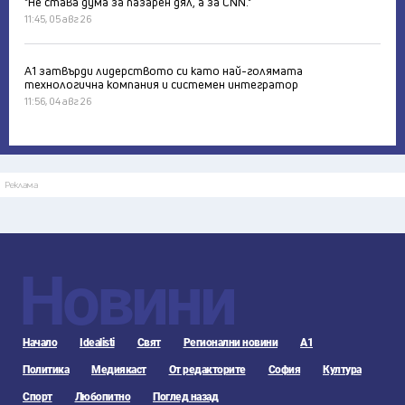
"Не става дума за пазарен дял, а за CNN."
11:45, 05 авг 26
А1 затвърди лидерството си като най-голямата
технологична компания и системен интегратор
11:56, 04 авг 26
Реклама
Новини
Начало
Idealisti
Свят
Регионални новини
А1
Политика
Медиякаст
От редакторите
София
Култура
Спорт
Любопитно
Поглед назад