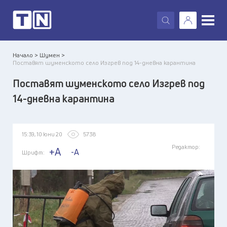
X
Начало >
Шумен >
Поставят шуменското село Изгрев под 14-дневна карантина
Поставят шуменското село Изгрев под
14-дневна карантина
15:39, 10 юни 20
5738
Редактор:
+A
-A
Шрифт: