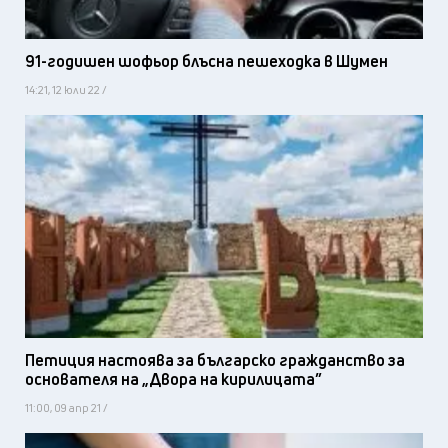
91-годишен шофьор блъсна пешеходка в Шумен
14:21, 12 юли 22 /
Петиция настоява за българско гражданство за
основателя на „Двора на кирилицата”
11:00, 09 апр 21 /