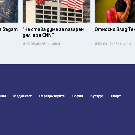
а бъдат
"Не става дума за пазарен
Относно Влад Те
дял, а за CNN."
11:45, 05 авг 26 / Idealisti
11:50, 04 авг 26 / Idealisti
ика
Медиякаст
От редакторите
София
Култура
Спорт