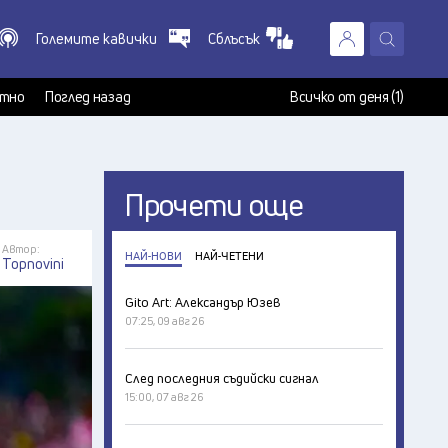
Големите кавички
Сблъсък
X
т
тно
Поглед назад
Всичко от деня (1)
Прочети още
Автор:
НАЙ-НОВИ
НАЙ-ЧЕТЕНИ
Topnovini
Gito Art: Александър Юзев
07:25, 09 авг 26
След последния съдийски сигнал
15:00, 07 авг 26