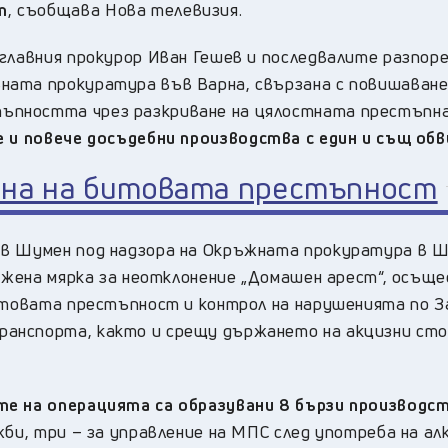
т
, съобщава Нова телевизия.
 главния прокурор Иван Гешев и последвалите разпор
ната прокуратура във Варна, свързана с повишаване
ъпността чрез разкриване на цялостната престъпн
е и повече досъдебни производства с един и същ об
йна на битовата престъпност
 в Шумен под надзора на Окръжната прокуратура в Ш
ложена мярка за неотклонение „Домашен арест“, осъщ
битовата престъпност и контрол на нарушенията по З
анспорта, както и срещу държането на акцизни сто
е на операцията са образувани 8 бързи производст
би, три – за управление на МПС след употреба на алк