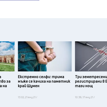
а
Екстремно селфи: трима
Три земетресени
тво за
мъже се качиха на паметник
регистрирани в 
а на
край Шумен
тази нощ
13:02, 21 яну 21 /
10:38, 17 яну 21 /