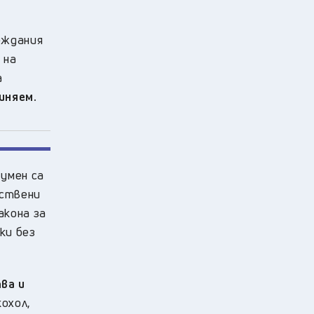
еждания
 на
а
виняем.
умен са
ествени
акона за
ки без
ва и
охол,