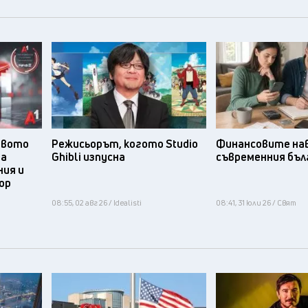
твото
Режисьорът, когото Studio
Финансовите нав
та
Ghibli изпусна
съвременния бъл
ния и
ор
08:55, 02 авг 26 / Idealisti
08:41, 31 юли 26 / Свят