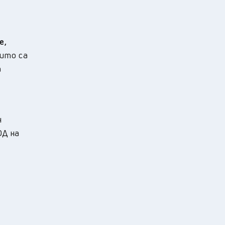
е,
оито са
а
н
ОД на