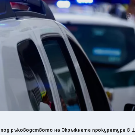
24
°C
Перник
,
30
°C
Плевен
,
32
°C
Пловдив
,
27
°C
Разград
,
28
°C
Русе
,
28
°C
Силистра
,
28
°C
Сливен
,
24
°C
Смолян
,
29
°C
София
,
31
°C
Стара Загора
,
28
°C
Търговище
,
30
°C
Хасково
,
27
°C
Шумен
,
29
°C
Ямбол
,
 под ръководството на Окръжната прокуратура в 