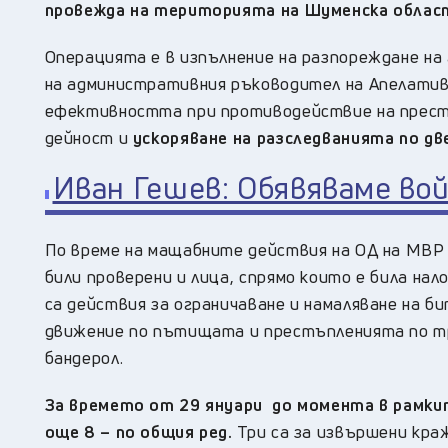
провежда на територията на Шуменска облас
Операцията е в изпълнение на разпореждане на
на административния ръководител на Апелатив
ефективността при противодействие на прест
дейност и
ускоряване на разследванията по дв
Иван Гешев: Обявяваме во
По време на мащабните действия на ОД на МВР
били проверени и лица, спрямо които е била на
са действия за ограничаване и намаляване на 
движение по пътищата и престъпленията по тр
бандерол.
За времето от 29 януари до момента в рамкит
още 8 – по общия ред.
Три са за извършени краж