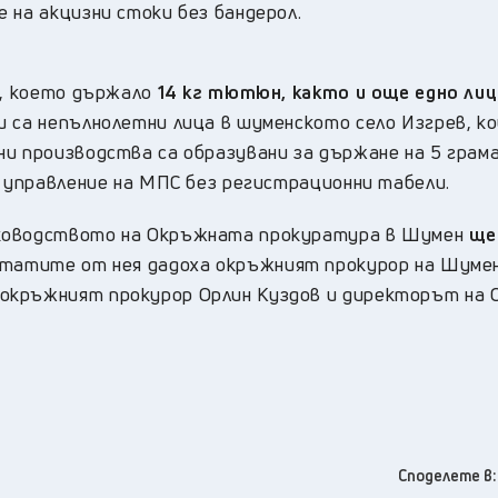
 на акцизни стоки без бандерол.
е, което държало
14 кг тютюн, както и още едно лиц
и са непълнолетни лица в шуменското село Изгрев, к
ни производства са образувани за държане на 5 грам
а управление на МПС без регистрационни табели.
ъководството на Окръжната прокуратура в Шумен
ще
ултатите от нея дадоха окръжният прокурор на Шуме
окръжният прокурор Орлин Куздов и директорът на 
Споделете в: