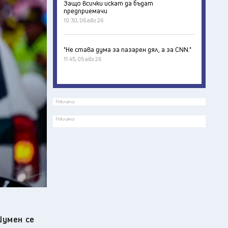
Защо всички искат да бъдат
предприемачи
10:30, 06 авг 26
"Не става дума за пазарен дял, а за CNN."
11:45, 05 авг 26
Реклама
Реклама
Шумен се