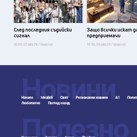
След последния съдийски
Защо всички искат д
сигнал
предприемачи
15:00, 07 авг 26 / Idealisti
10:30, 06 авг 26 / Idealisti
Новини
Начало
Idealisti
Свят
Регионални новини
А1
Полит
Любопитно
Поглед назад
Полезно