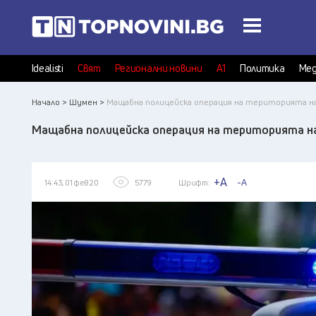
Idealisti
Свят
Регионални новини
А1
Политика
Мед
Начало >
Шумен >
Мащабна полицейска операция на територията н
Мащабна полицейска операция на територията н
+A
-A
14:43, 01 фев 20
5779
Шрифт: