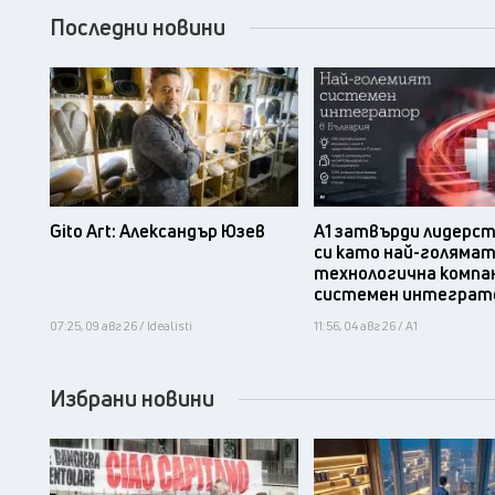
Последни новини
Gito Art: Александър Юзев
А1 затвърди лидерс
си като най-голяма
технологична компа
системен интеграт
07:25, 09 авг 26 / Idealisti
11:56, 04 авг 26 / А1
Избрани новини