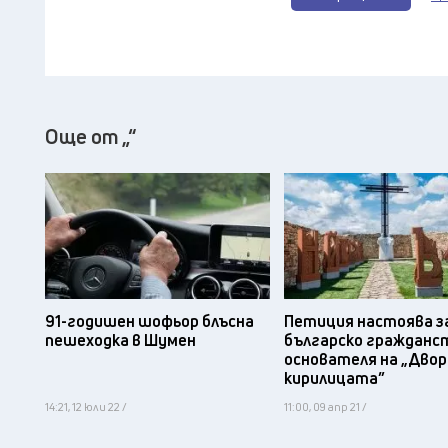
Още от „“
91-годишен шофьор блъсна
Петиция настоява з
пешеходка в Шумен
българско гражданс
основателя на „Двор
кирилицата”
14:21, 12 юли 22 /
11:00, 09 апр 21 /