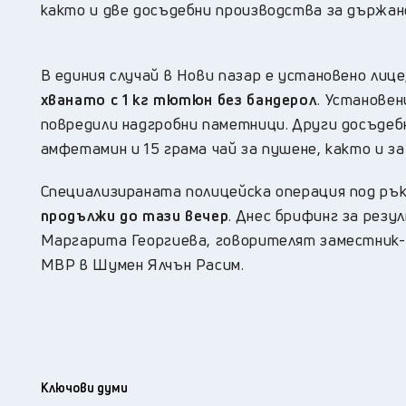
както и две досъдебни производства за държане
В единия случай в Нови пазар е установено лиц
хванато с 1 кг тютюн без бандерол
. Установен
повредили надгробни паметници. Други досъдеб
амфетамин и 15 грама чай за пушене, както и з
Специализираната полицейска операция под р
продължи до тази вечер
. Днес брифинг за рез
Маргарита Георгиева, говорителят заместник-
МВР в Шумен Ялчън Расим.
Ключови думи