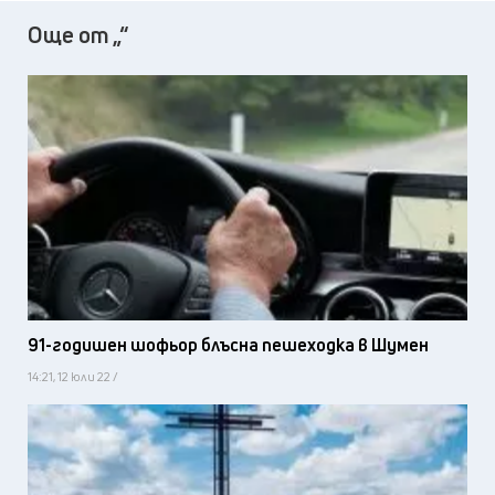
Още от „“
91-годишен шофьор блъсна пешеходка в Шумен
14:21, 12 юли 22 /