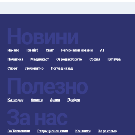
Новини
Начало
Idealisti
Свят
Регионални новини
А1
Политика
Медиякаст
От редакторите
София
Култура
Спорт
Любопитно
Поглед назад
Полезно
Календар
Анкети
Архив
Профил
За нас
За Топновини
Редакционен екип
Контакти
За реклама