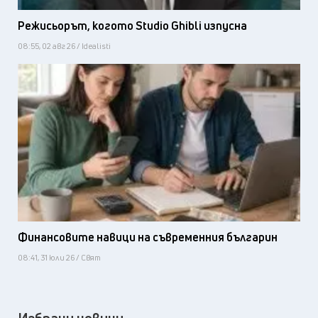
Режисьорът, когото Studio Ghibli изпусна
08:55, 02 авг 26 / Idealisti
Финансовите навици на съвременния българин
08:41, 31 юли 26 / Свят