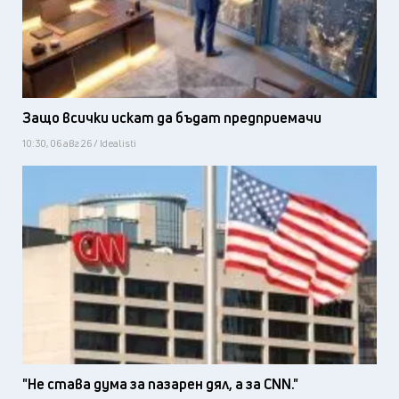
Защо всички искат да бъдат предприемачи
10:30, 06 авг 26 / Idealisti
"Не става дума за пазарен дял, а за CNN."