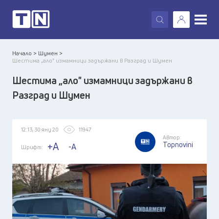
X
Начало >
Шумен >
Шестима „ало" измамници задържани в Разград и Шумен
Шестима „ало" измамници задържани в
Разград и Шумен
12:13, 30 яну 20
11947
Автор:
Topnovini
+A
-A
Шрифт: