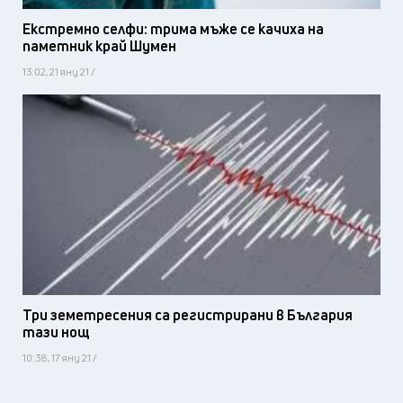
Екстремно селфи: трима мъже се качиха на
паметник край Шумен
13:02, 21 яну 21 /
Три земетресения са регистрирани в България
тази нощ
10:38, 17 яну 21 /