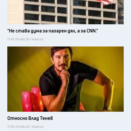
"Не става дума за пазарен дял, а за CNN."
11:45, 05 авг 26 / Idealisti
Относно Влад Тенев
11:50, 04 авг 26 / Idealisti