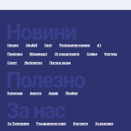
Новини
Начало
Idealisti
Свят
Регионални новини
А1
Политика
Медиякаст
От редакторите
София
Култура
Спорт
Любопитно
Поглед назад
Полезно
Календар
Анкети
Архив
Профил
За нас
За Топновини
Редакционен екип
Контакти
За реклама