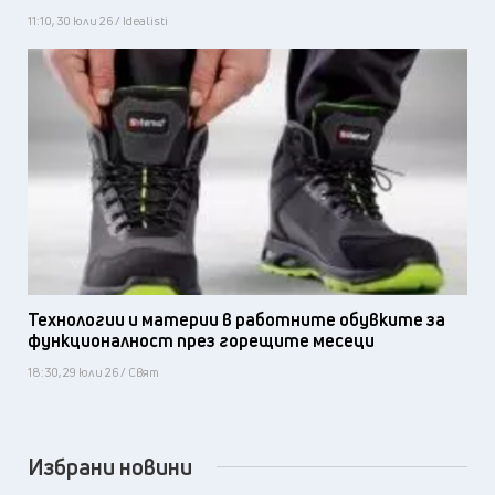
11:10, 30 юли 26 / Idealisti
Технологии и материи в работните обувките за
функционалност през горещите месеци
18:30, 29 юли 26 / Свят
Избрани новини