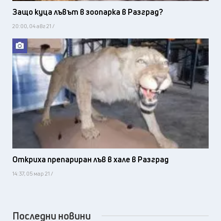
Защо куца лъвът в зоопарка в Разград?
20:00, 04 авг 21 /
Откриха препариран лъв в хале в Разград
14:37, 05 мар 21 /
Последни новини