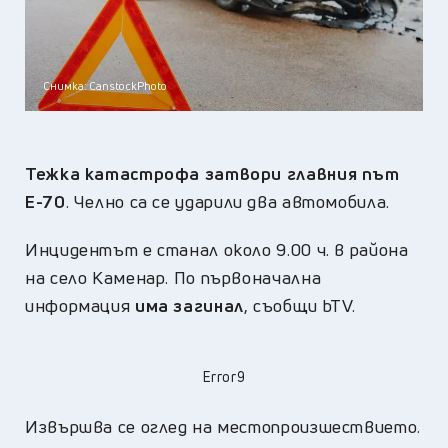
Снимка: CanstockPhoto
Тежка катастрофа затвори главния път
Е-70
. Челно са се ударили два автомобила.
Инцидентът е станал около 9.00 ч. в района
на село Каменар. По първоначална
информация
има загинал
, съобщи bTV.
Error9
Извършва се оглед на местопроизшествието.