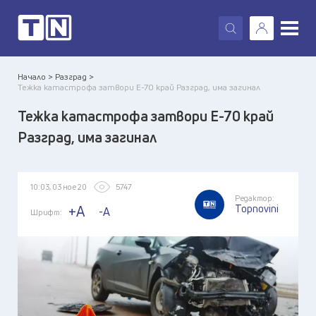
X
Начало >
Разград >
Тежка катастрофа затвори Е-70 край Разград, има загинал
Тежка катастрофа затвори Е-70 край
Разград, има загинал
10:03, 03 ное 20
5747
Редактор:
Topnovini
+A
-A
Шрифт: