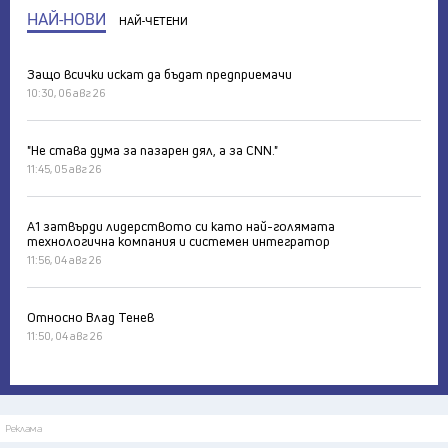
НАЙ-НОВИ
НАЙ-ЧЕТЕНИ
Защо всички искат да бъдат предприемачи
10:30, 06 авг 26
"Не става дума за пазарен дял, а за CNN."
11:45, 05 авг 26
А1 затвърди лидерството си като най-голямата
технологична компания и системен интегратор
11:56, 04 авг 26
Относно Влад Тенев
11:50, 04 авг 26
Реклама