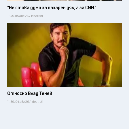
"Не става дума за пазарен дял, а за CNN."
11:45, 05 авг 26 / Idealisti
Относно Влад Тенев
11:50, 04 авг 26 / Idealisti