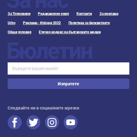
За Топновини
Редакционен екип
Контакти
За реклама
Urbo
Реклама - Избори 2022
Политика за бисквитките
Общи условия
Етичен кодекс на българските медии
Бюлетин
Изпратете
Следвайте ни в социалните мрежи