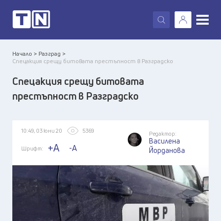
X
Начало >
Разград >
Спецакция срещу битовата престъпност в Разградско
Спецакция срещу битовата
престъпност в Разградско
10:49, 03 юни 20
5369
Редактор:
Василена
+A
-A
Шрифт:
Йорданова