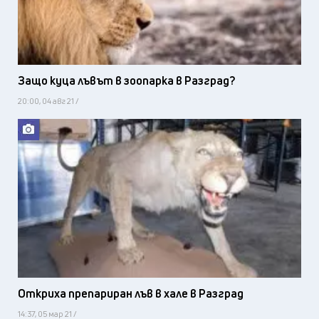
Защо куца лъвът в зоопарка в Разград?
20:00, 04 авг 21 /
Откриха препариран лъв в хале в Разград
14:37, 05 мар 21 /