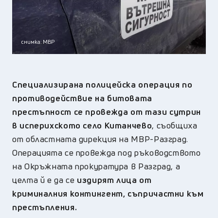
снимка: МВР
Специализирана полицейска операция по
противодействие на битовата
престъпност се провежда от тази сутрин
в исперихското село Китанчево
, съобщиха
от областната дирекция на МВР-Разград.
Операцията се провежда под ръководството
на Окръжната прокуратура в Разград, а
целта й е да се
издирят лица от
криминалния контингент, съпричастни към
престъпления.