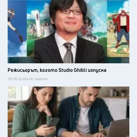
Режисьорът, когото Studio Ghibli изпусна
08:55, 02 авг 26 / Idealisti