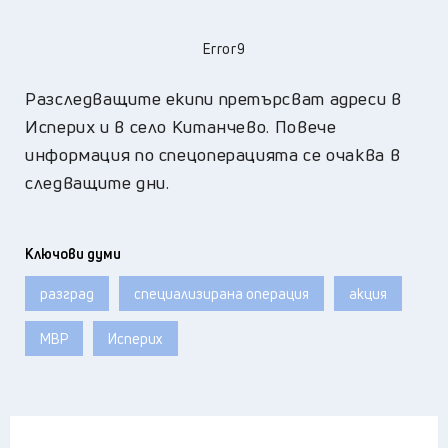
Error9
Разследващите екипи претърсват адреси в
Исперих и в село Китанчево. Повече
информация по спецоперацията се очаква в
следващите дни.
Ключови думи
разград
специализирана операция
акция
МВР
Исперих