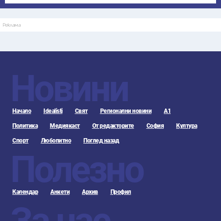
Реклама
Новини
Начало
Idealisti
Свят
Регионални новини
А1
Политика
Медиякаст
От редакторите
София
Култура
Спорт
Любопитно
Поглед назад
Полезно
Календар
Анкети
Архив
Профил
За нас