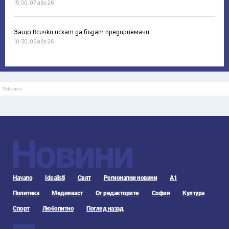
15:00, 07 авг 26
Защо всички искат да бъдат предприемачи
10:30, 06 авг 26
Реклама
Новини
Начало
Idealisti
Свят
Регионални новини
А1
Политика
Медиякаст
От редакторите
София
Култура
Спорт
Любопитно
Поглед назад