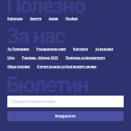
Полезно
Календар
Анкети
Архив
Профил
За нас
За Топновини
Редакционен екип
Контакти
За реклама
Urbo
Реклама - Избори 2022
Политика за бисквитките
Общи условия
Етичен кодекс на българските медии
Бюлетин
Изпратете