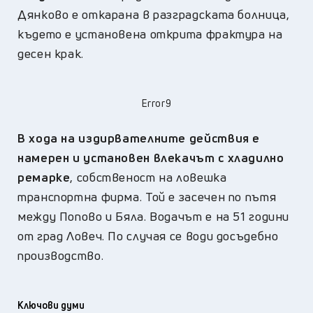
Дянково е откарана в разградската болница,
където е установена открита фрактура на
десен крак.
Error9
В хода на издирвателните действия е
намерен и установен влекачът с хладилно
ремарке
, собственост на ловешка
транспортна фирма. Той е засечен по пътя
между Попово и Бяла. Водачът е на 51 години
от град Ловеч. По случая се води досъдебно
производство.
Ключови думи