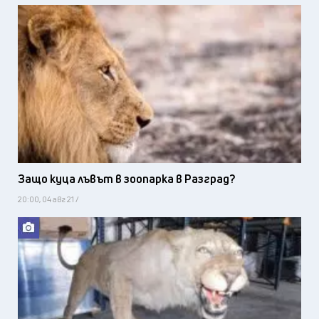
Защо куца лъвът в зоопарка в Разград?
20:00, 04 авг 21 /