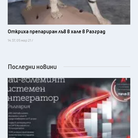
Откриха препариран лъв в хале в Разград
14:37, 05 мар 21 /
Последни новини