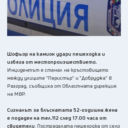
Шофьор на камион удари пешеходка и
избяга от местопроизшествието.
Инцидентът е станал на кръстовището
между улиците "Перистър" и "Добруджа" в
Разград, съобщиха от Областната дирекция
на МВР.
Сигналът за блъснатата 52-годишна жена
е подаден на тел.112 след 17.00 часа от
свидетели
. Пострадалата пешеходка от село