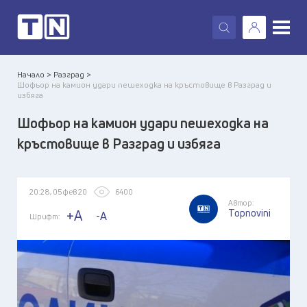
X
Начало >
Разград >
Шофьор на камион удари пешеходка на кръстовище в Разград и
избяга
Шофьор на камион удари пешеходка на
кръстовище в Разград и избяга
20:28, 05 фев 20
6400
Автор:
Topnovini
+A
-A
Шрифт: