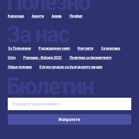
Полезно
Календар
Анкети
Архив
Профил
За нас
За Топновини
Редакционен екип
Контакти
За реклама
Urbo
Реклама - Избори 2022
Политика за бисквитките
Общи условия
Етичен кодекс на българските медии
Бюлетин
Изпратете