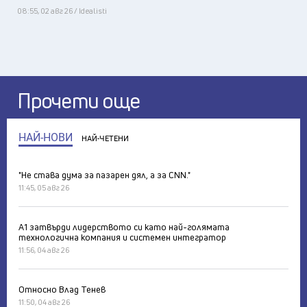
08:55, 02 авг 26 / Idealisti
Прочети още
НАЙ-НОВИ
НАЙ-ЧЕТЕНИ
"Не става дума за пазарен дял, а за CNN."
11:45, 05 авг 26
А1 затвърди лидерството си като най-голямата
технологична компания и системен интегратор
11:56, 04 авг 26
Относно Влад Тенев
11:50, 04 авг 26