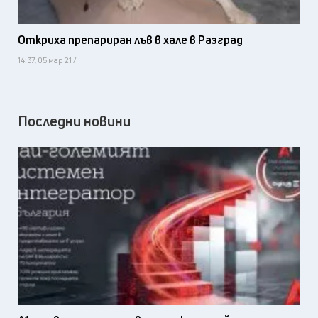
Откриха препариран лъв в хале в Разград
14:37, 05 мар 21 /
Последни новини