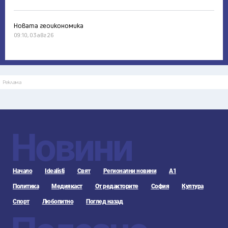
Новата геоикономика
09:10, 03 авг 26
Реклама
Новини
Начало
Idealisti
Свят
Регионални новини
А1
Политика
Медиякаст
От редакторите
София
Култура
Спорт
Любопитно
Поглед назад