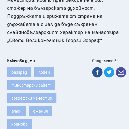
стожер на българската духовност.
Поддръжката и грижата от страна на
държавата е с цел да бъде съхранен
славянобългарският характер на манастира
„Свети Великомъченик Георги Зограф“.
Ключови думи
Споделете в:
разград
ловеч
Министерски съвет
зографски манастир
атон
джамия
храмове