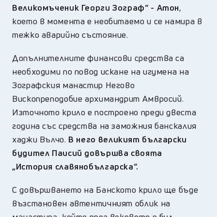
Великомъченик Георги Зограф“ - Атон
,
което в момента е необитаемо и се намира в
тежко аварийно състояние.
Допълнителните финансови средства са
необходими по повод искане на игумена на
Зографския манастир Негово
Вископреподобие архимандрит Амвросий.
Източното крило е построено преди двеста
година със средства на заможния банскалия
хаджи Вълчо.
В него великият български
будител Паисий довършва своята
„История славянобългарска“.
С довършването на Банското крило ще бъде
възстановен автентичният облик на
манастира, който през вековете е бил