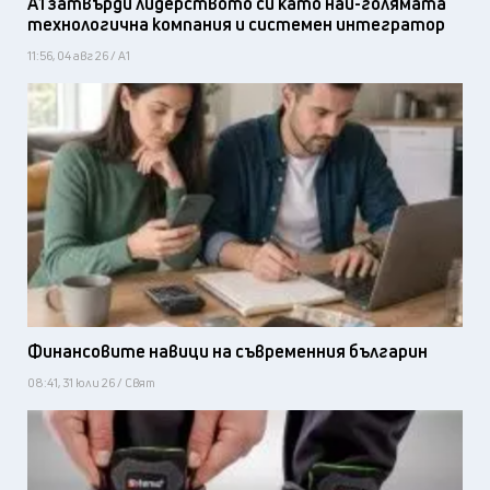
А1 затвърди лидерството си като най-голямата
технологична компания и системен интегратор
11:56, 04 авг 26 / А1
Финансовите навици на съвременния българин
08:41, 31 юли 26 / Свят