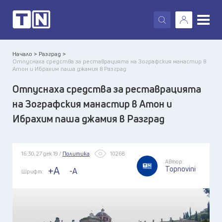
X
Начало >
Разград >
Отпуснаха средства за реставрацията на Зографския манастир в
Атон и Ибрахим паша джамия в Разград
Отпуснаха средства за реставрацията
на Зографския манастир в Атон и
Ибрахим паша джамия в Разград
16:30, 27 дек 19 /
Политика
10268
Автор:
Topnovini
+A
-A
Шрифт: