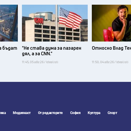
а бъдат
"Не става дума за пазарен
Относно Влад Те
дял, а за CNN."
11:45, 05 авг 26 / Idealisti
11:50, 04 авг 26 / Idealisti
ика
Медиякаст
От редакторите
София
Култура
Спорт