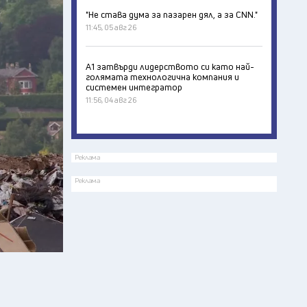
"Не става дума за пазарен дял, а за CNN."
11:45, 05 авг 26
А1 затвърди лидерството си като най-
голямата технологична компания и
системен интегратор
11:56, 04 авг 26
Реклама
Реклама