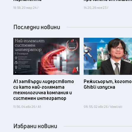
19:59, 20 мар 24 /
14:20, 26 ное 23 /
Последни новини
А1 затвърди лидерството
Режисьорът, когото 
си като най-голямата
Ghibli изпусна
технологична компания и
системен интегратор
11:56, 04 авг 26 / А1
08:55, 02 авг 26 / Idealisti
Избрани новини