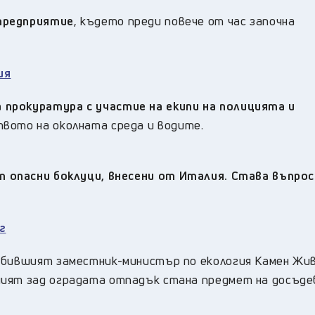
предприятие
,
където преди повече от час започна
ия
прокуратура с участие на екипи на полицията и
вото на околната среда и водите.
т опасни боклуци, внесени от Италия. Става въпрос
г
 бившият заместник-министър по екология Камен Жив
ният зад оградата отпадък стана предмет на досъд