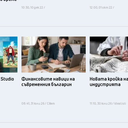
10:30, 10 дек 22 /
12:00, 01 окт 22 /
Studio
Финансовите навици на
Новата кройка н
съвременния българин
индустрията
08:41, 31 юли 26 / Свят
11:10, 30 юли 26 / Idealisti