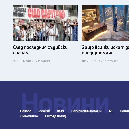
След последния съдийски
Защо всички искат д
сигнал
предприемачи
15:00, 07 авг 26 / Idealisti
10:30, 06 авг 26 / Idealisti
Новини
Начало
Idealisti
Свят
Регионални новини
А1
Полит
Любопитно
Поглед назад