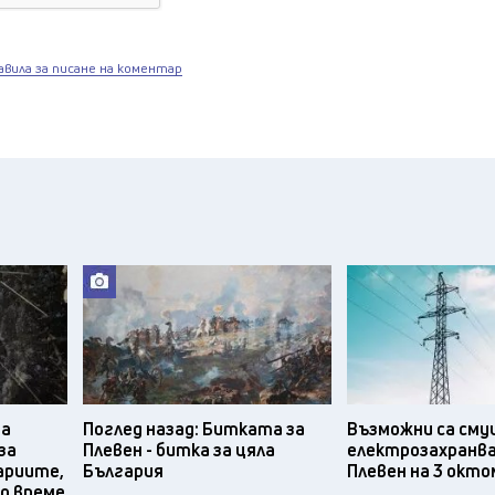
авила за писане на коментар
ра
Поглед назад: Битката за
Възможни са сму
за
Плевен - битка за цяла
електрозахранв
ариите,
България
Плевен на 3 окт
о време