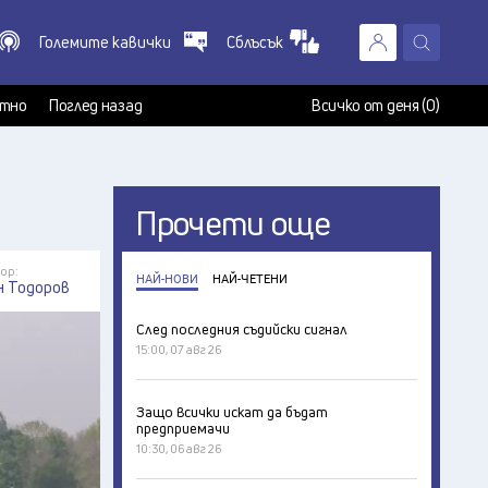
Големите кавички
Сблъсък
X
т
тно
Поглед назад
Всичко от деня (0)
Прочети още
ор:
НАЙ-НОВИ
НАЙ-ЧЕТЕНИ
н Тодоров
След последния съдийски сигнал
15:00, 07 авг 26
Защо всички искат да бъдат
предприемачи
10:30, 06 авг 26