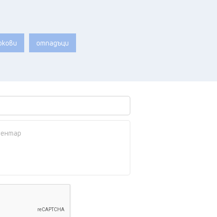
окови
отпадъци