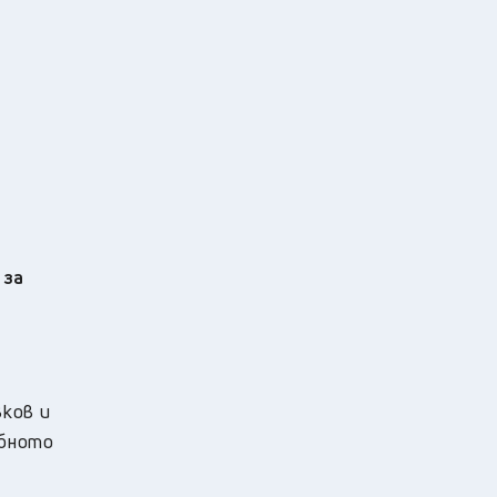
 за
ков и
ебното