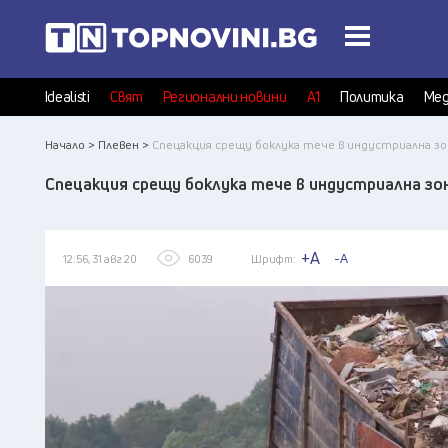
Idealisti
Свят
Регионални новини
А1
Политика
Мед
Начало >
Плевен >
Спецакция срещу боклука тече в индустриална зо
Спецакция срещу боклука тече в индустриална зон
+A
-A
12:56, 31 авг 20
6039
Шрифт: