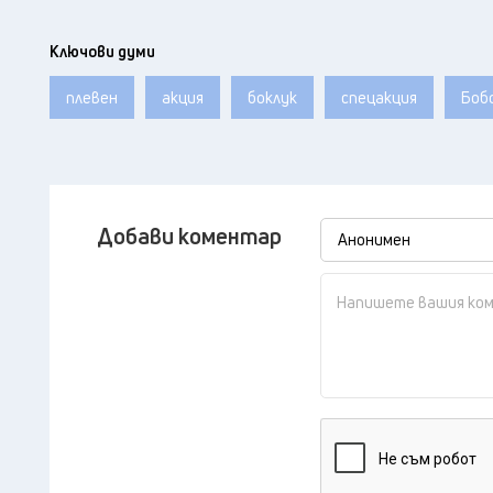
Ключови думи
плевен
акция
боклук
спецакция
Боб
Добави коментар