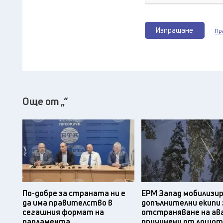
Изпращане
Пр
Още от „“
По-добре за страната ни е
ЕРМ Запад мобилизи
да има правителство в
допълнителни екипи 
сегашния формат на
отстраняване на ав
парламента
причинени от лошот