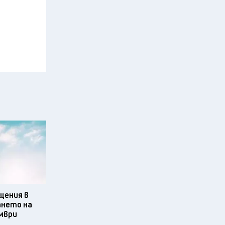
щения в
ането на
омври