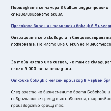
Площадката се намира в бивше индустриално 
специализираната акция.
Пресякоха внос на италиански боклук в Българ
Операцията се ръководи от Специализираната 
пожарната.
На място има и екип на Министерст
З
а това
място
има
сигнал, че там се складира
около 9 000 тона отпадъци.
Откриха боклук с неясен произход в Червен бря
След ареста на бизнесмените братя Бобокови и
повдигнатите срещу тях обвинения, съхранява
производство срещу тях.