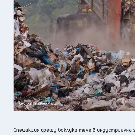
Снимка: CanStockPhoto
Спецакция срещу боклука тече в индустриална 