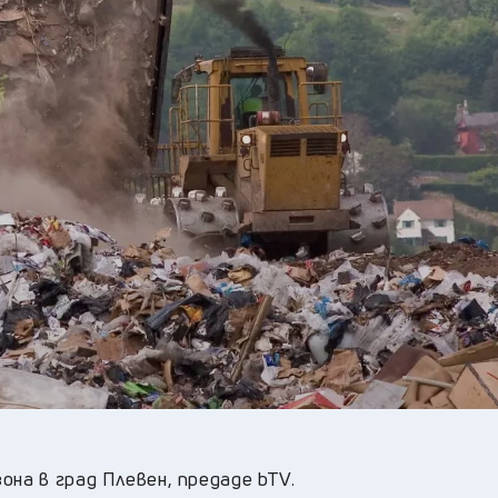
23
°C
Перник
,
25
°C
Плевен
,
24
°C
Пловдив
,
24
°C
Разград
,
26
°C
Русе
,
25
°C
Силистра
,
23
°C
Сливен
,
17
°C
Смолян
,
23
°C
София
,
23
°C
Стара Загора
,
24
°C
Търговище
,
24
°C
Хасково
,
23
°C
Шумен
,
24
°C
Ямбол
,
зона в
град
Плевен,
предаде
bTV.