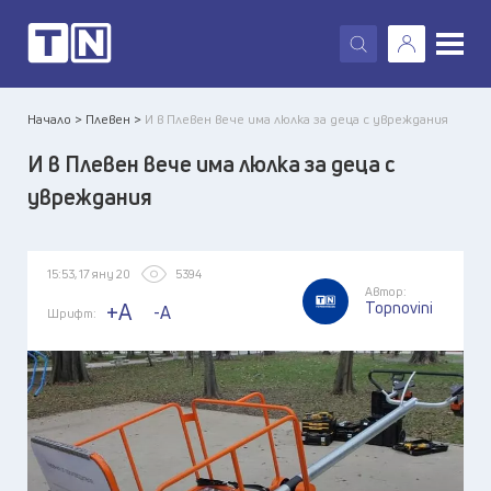
X
Начало >
Плевен >
И в Плевен вече има люлка за деца с увреждания
И в Плевен вече има люлка за деца с
увреждания
15:53, 17 яну 20
5394
Автор:
Topnovini
+A
-A
Шрифт: