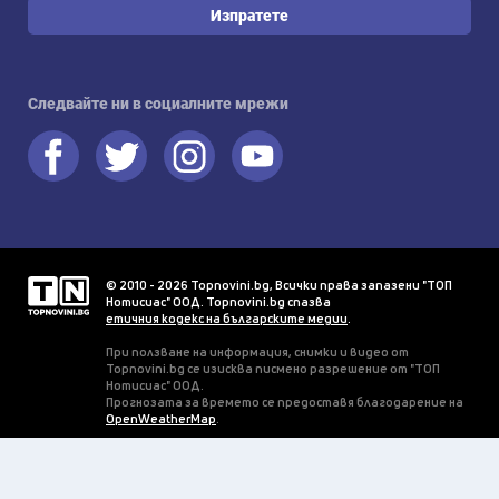
Изпратете
Следвайте ни в социалните мрежи
© 2010 - 2026 Topnovini.bg, Всички права запазени "ТОП
Нотисиас" ООД. Topnovini.bg спазва
етичния кодекс на българските медии
.
При ползване на информация, снимки и видео от
Topnovini.bg се изисква писмено разрешение от "ТОП
Нотисиас" ООД.
Прогнозата за времето се предоставя благодарение на
OpenWeatherMap
.