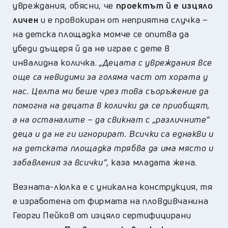
увреждания, обясни, че
проектът й е изцяло
личен
и е провокиран от неприятна случка –
на детска площадка момче се опитва да
убеди дъщеря й да не играе с дете в
инвалидна количка.
„Децата с увреждания все
още са невидими за голяма част от хората у
нас. Целта ми беше чрез това съоръжение да
помогна на децата в колички да се приобщят,
а на останалите – да свикнат с „различните”
деца и да не ги игнорират. Всички са еднакви и
на детската площадка трябва да има място и
забавления за всички”
, каза младата жена.
Везната-люлка е с уникална конструкция, тя
е изработена от фирмата на пловдивчанина
Георги Пейков от изцяло сертифицирани