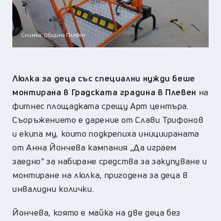
Снимка: Община Плевен
Люлка за деца със специални нужди беше
монтирана в Градската градина в Плевен
на
фитнес площадката срещу Арт центъра.
Съоръжението е дарение от Слави Трифонов
и екипа му, които подкрепиха инициираната
от Анна Йончева кампания „Да играем
заедно” за набиране средства за закупуване и
монтиране на люлка, пригодена за деца в
инвалидни колички.
Йончева, която е майка на две деца без