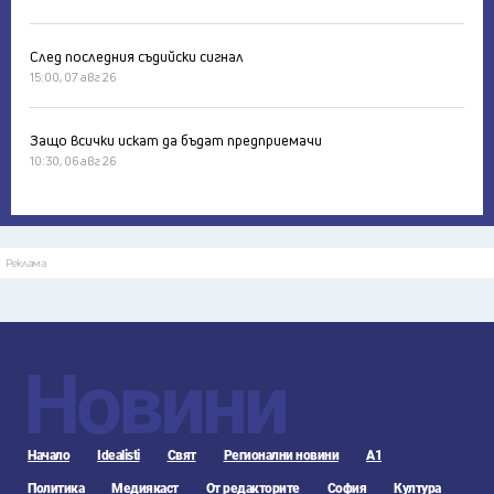
След последния съдийски сигнал
15:00, 07 авг 26
Защо всички искат да бъдат предприемачи
10:30, 06 авг 26
Реклама
Новини
Начало
Idealisti
Свят
Регионални новини
А1
Политика
Медиякаст
От редакторите
София
Култура