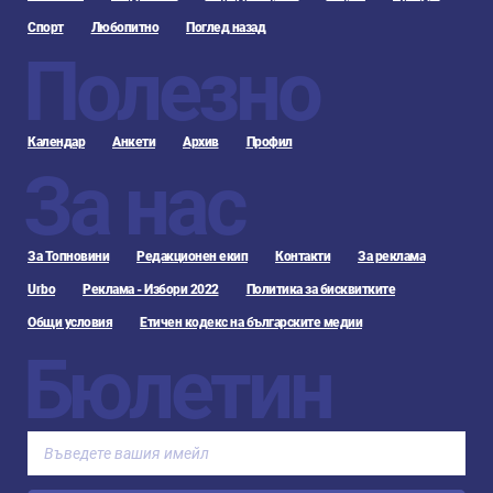
Спорт
Любопитно
Поглед назад
Полезно
Календар
Анкети
Архив
Профил
За нас
За Топновини
Редакционен екип
Контакти
За реклама
Urbo
Реклама - Избори 2022
Политика за бисквитките
Общи условия
Етичен кодекс на българските медии
Бюлетин