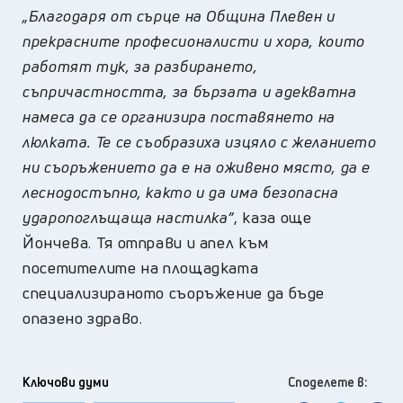
„Благодаря от сърце на Община Плевен и
прекрасните професионалисти и хора, които
работят тук, за разбирането,
съпричастността, за бързата и адекватна
намеса да се организира поставянето на
люлката. Те се съобразиха изцяло с желанието
ни съоръжението да е на оживено място, да е
леснодостъпно, както и да има безопасна
ударопоглъщаща настилка”
, каза още
Йончева. Тя отправи и апел към
посетителите на площадката
специализираното съоръжение да бъде
опазено здраво.
Ключови думи
Споделете в: