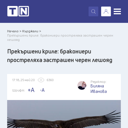
X
Начало >
Кърджали >
Прекършени криле: бракониери простреляха застрашен черен
лешояд
Прекършени криле: бракониери
простреляха застрашен черен лешояд
17:18, 25 май 20
6360
Редактор:
Биляна
+A
-A
Шрифт:
Иванова