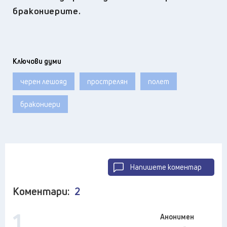
бракониерите.
Ключови думи
черен лешояд
прострелян
полет
бракониери
Напишете коментар
Коментари:
2
1
Анонимен