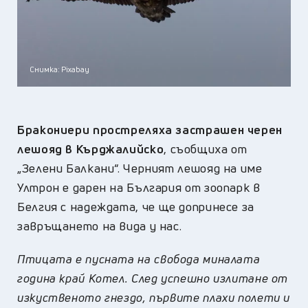
Снимка: Pixabay
Бракониери простреляха застрашен черен
лешояд
в Кърджалийско
, съобщиха от
„Зелени Балкани“. Черният лешояд на име
Ултрон е дарен на България от зоопарк в
Белгия с надеждата, че
ще допринесе за
завръщането на вида
у нас.
П
тицата е пусната на свобода миналата
година край Котел. След успешно излитане
от
изкуственото гнездо, първите плахи полети и