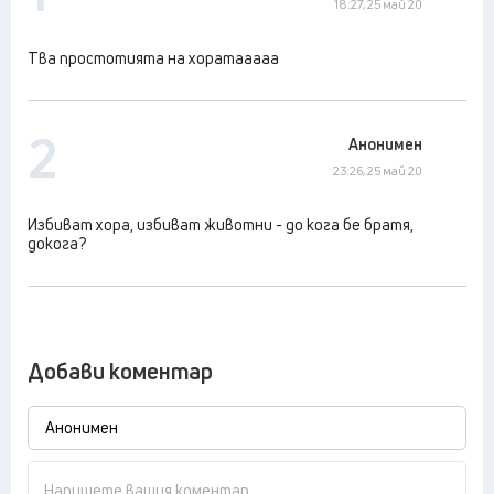
18:27, 25 май 20
Тва простотията на хоратааааа
2
Анонимен
23:26, 25 май 20
Избиват хора, избиват животни - до кога бе братя,
докога?
Добави коментар