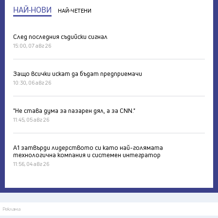
НАЙ-НОВИ
НАЙ-ЧЕТЕНИ
След последния съдийски сигнал
15:00, 07 авг 26
Защо всички искат да бъдат предприемачи
10:30, 06 авг 26
"Не става дума за пазарен дял, а за CNN."
11:45, 05 авг 26
А1 затвърди лидерството си като най-голямата
технологична компания и системен интегратор
11:56, 04 авг 26
Реклама