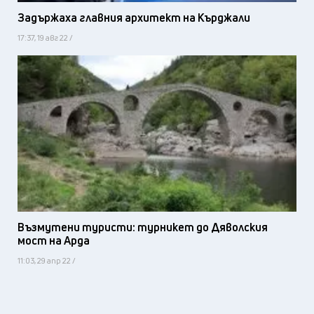
Задържаха главния архитект на Кърджали
17:37, 19 авг 22 /
Възмутени туристи: турникет до Дяволския
мост на Арда
11:03, 29 апр 22 /