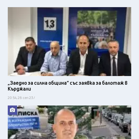
„Заедно за силна община“ със заявка за балотаж в
Кърджали
20:54, 28 сеп 23 /