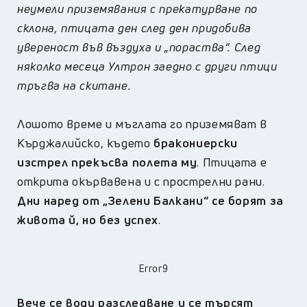
неумели приземявания с прекатурване по
склона, птицата ден след ден придобива
увереност във въздуха и „пораства“.
След
няколко месеца Ултрон заедно с други птици
тръгва на скитане.
Лошото време и мъглата го приземяват в
Кърджалийско, където
бракониерски
изстрел прекъс
ва
полета му
.
Птицата е
открита окървавена и
с прострелни рани.
Дни наред от „Зелени Балкани“ се борят за
живота й, но без успех
.
Error9
Вече се води разследване и се търсят