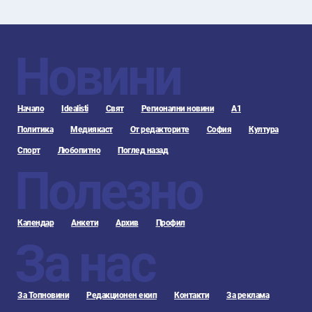
Новини
Начало
Idealisti
Свят
Регионални новини
А1
Политика
Медиякаст
От редакторите
София
Култура
Спорт
Любопитно
Поглед назад
Полезно
Календар
Анкети
Архив
Профил
За нас
За Топновини
Редакционен екип
Контакти
За реклама