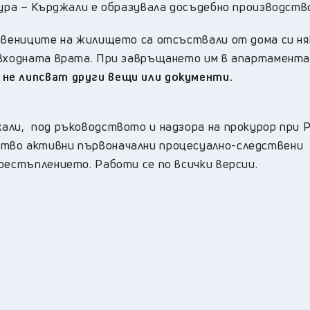
тура – Кърджали е образувала досъдебно производств
ствениците на жилището са отсъствали от дома си ня
 входната врата. При завръщането им в апартамента
о
не липсват други вещи или документи.
али, под ръководството и надзора на прокурор при 
тво активни първоначални процесуално-следствени
рестъплението. Работи се по всички версии.