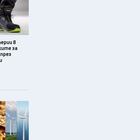
терии в
ките за
 през
и