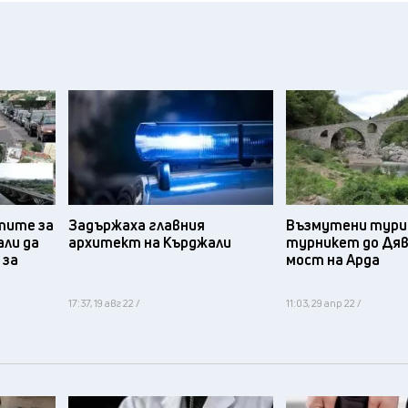
тите за
Задържаха главния
Възмутени тури
ли да
архитект на Кърджали
турникет до Дяв
 за
мост на Арда
17:37, 19 авг 22 /
11:03, 29 апр 22 /