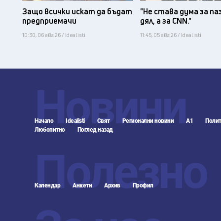
Защо всички искат да бъдат
"Не става дума за па
предприемачи
дял, а за CNN."
10:30, 06 авг 26 / Idealisti
11:45, 05 авг 26 / Idealisti
Новини
Начало
Idealisti
Свят
Регионални новини
А1
Полит
Любопитно
Поглед назад
Полезно
Календар
Анкети
Архив
Профил