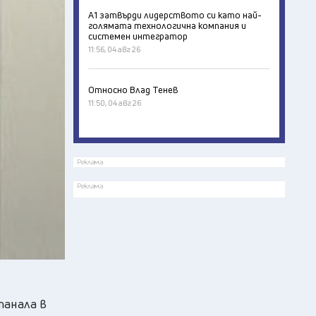
А1 затвърди лидерството си като най-
голямата технологична компания и
системен интегратор
11:56, 04 авг 26
Относно Влад Тенев
11:50, 04 авг 26
Реклама
Реклама
танала в