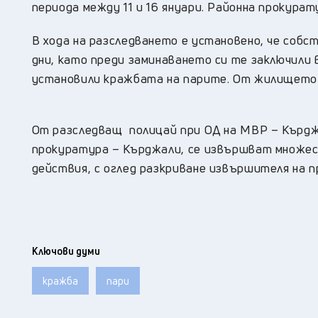
периода между 11 и 16 януари. Районна прокура
В хода на разследването е установено, че соб
дни, като преди заминаването си те заключили
установили кражбата на парите. От жилищет
От разследващ полицай при ОД на МВР – Кърдж
прокуратура – Кърджали, се извършват множес
действия, с оглед разкриване извършителя на п
Ключови думи
кражба
пари