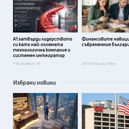
А1 затвърди лидерството
Финансовите навици
си като най-голямата
съвременния българ
технологична компания и
системен интегратор
11:56, 04 авг 26 / А1
08:41, 31 юли 26 / Свят
Избрани новини