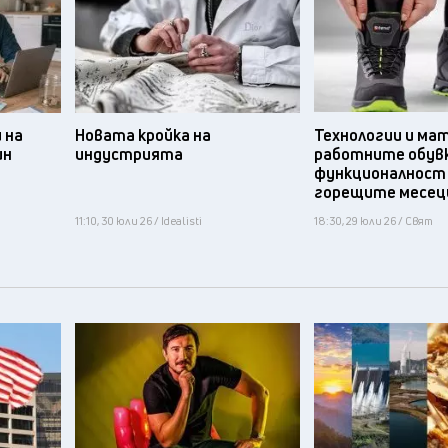
 на
Новата кройка на
Технологии и ма
ин
индустрията
работните обув
функционалност
горещите месец
11:10, 30 юли 26 / Idealisti
18:30, 29 юли 26 / Свят