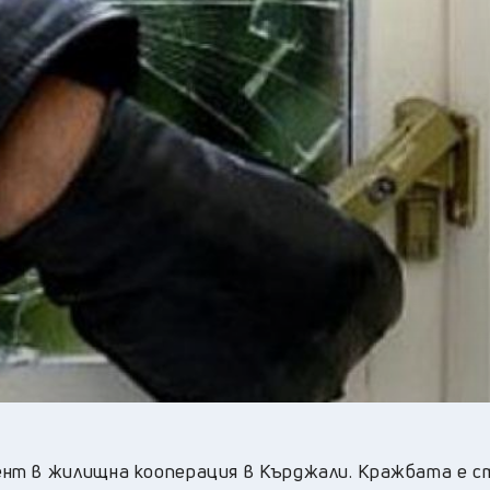
27
°C
Перник
,
28
°C
Плевен
,
28
°C
Пловдив
,
25
°C
Разград
,
29
°C
Русе
,
26
°C
Силистра
,
24
°C
Сливен
,
21
°C
Смолян
,
28
°C
София
,
25
°C
Стара Загора
,
24
°C
Търговище
,
28
°C
Хасково
,
23
°C
Шумен
,
25
°C
Ямбол
,
нт в жилищна кооперация в Кърджали. Кражбата е с