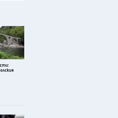
сти:
олския