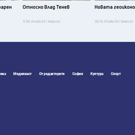
зарен
Относно Влад Тенев
Новата геоикон
11:50, 04 авг 26 / Idealisti
09:10, 03 авг 26 / Idealisti
ика
Медиякаст
От редакторите
София
Култура
Спорт