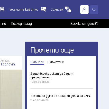
Големите кавички
Сблъсък
X
т
тно
Поглед назад
Всичко от деня (1)
Прочети още
Автор:
НАЙ-НОВИ
НАЙ-ЧЕТЕНИ
Topnovini
Защо всички искат да бъдат
предприемачи
10:30, 06 авг 26
"Не става дума за пазарен дял, а за CNN."
11:45, 05 авг 26