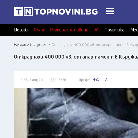
Idealisti
Свят
Регионални новини
А1
Политика
Мед
Начало >
Кърджали >
Откраднаха 400 000 лв. от апартамент в Кър
Откраднаха 400 000 лв. от апартамент в Кърджа
+A
-A
14:26, 17 яну 20
5626
Шрифт: