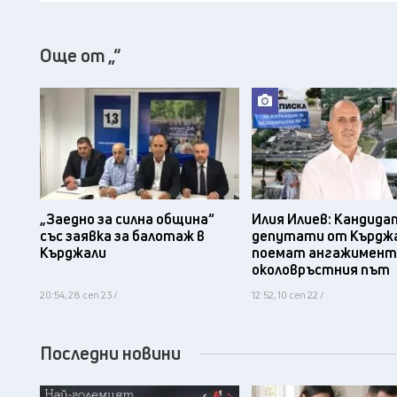
Още от „“
„Заедно за силна община“
Илия Илиев: Кандида
със заявка за балотаж в
депутати от Кърджа
Кърджали
поемат ангажимент
околовръстния път
20:54, 28 сеп 23 /
12:52, 10 сеп 22 /
Последни новини