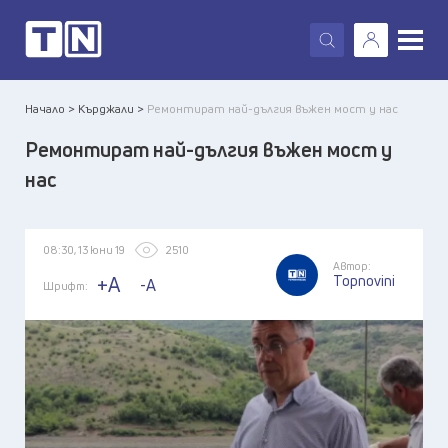
X
Начало >
Кърджали >
Ремонтират най-дългия въжен мост у нас
Ремонтират най-дългия въжен мост у
нас
08:30, 13 юни 19
2510
Автор:
Topnovini
+A
-A
Шрифт: