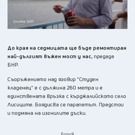
Снимка: БНР
До края на седмицата ще бъде ремонтиран
най-дългият въжен мост у нас,
предаде
БНР.
Съоръжението над язовир "Студен
кладенец" е с дължина 260 метра и е
единствената връзка с кърджалийското село
Лисиците. Боядисва се парапетът. Предстои
и подмяна на изгнилите дъски.
Error9