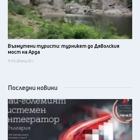
Възмутени туристи: турникет до Дяволския
мост на Арда
11:03, 29 апр 22 /
Последни новини