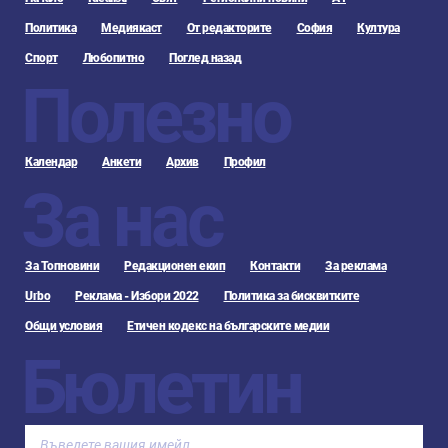
Политика
Медиякаст
От редакторите
София
Култура
Спорт
Любопитно
Поглед назад
Полезно
Календар
Анкети
Архив
Профил
За нас
За Топновини
Редакционен екип
Контакти
За реклама
Urbo
Реклама - Избори 2022
Политика за бисквитките
Общи условия
Етичен кодекс на българските медии
Бюлетин