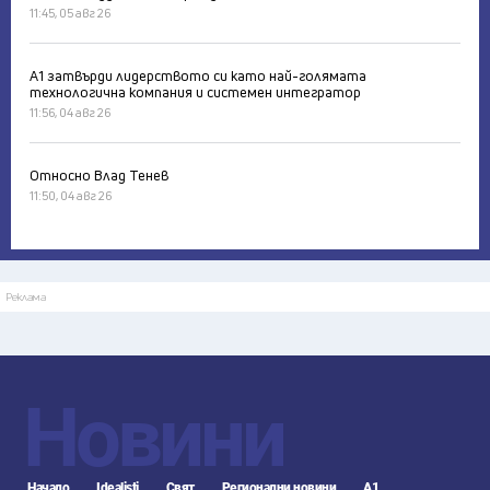
11:45, 05 авг 26
А1 затвърди лидерството си като най-голямата
технологична компания и системен интегратор
11:56, 04 авг 26
Относно Влад Тенев
11:50, 04 авг 26
Реклама
Новини
Начало
Idealisti
Свят
Регионални новини
А1