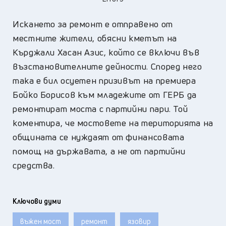
Искането за ремонт е отправено от
местните жители, обясни кметът на
Кърджали Хасан Азис, който се включи във
възстановителните дейности. Според него
така е бил осуетен призивът на премиера
Бойко Борисов към младежите от ГЕРБ да
ремонтират моста с партийни пари. Той
коментира, че мостовете на територията на
общината се нуждаят от финансовата
помощ на държавата, а не от партийни
средства.
Ключови думи
въжен мост
ремонт
язовир