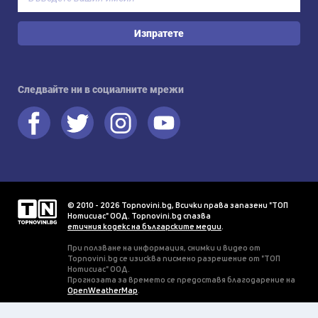
Изпратете
Следвайте ни в социалните мрежи
© 2010 - 2026 Topnovini.bg, Всички права запазени "ТОП
Нотисиас" ООД. Topnovini.bg спазва
етичния кодекс на българските медии
.
При ползване на информация, снимки и видео от
Topnovini.bg се изисква писмено разрешение от "ТОП
Нотисиас" ООД.
Прогнозата за времето се предоставя благодарение на
OpenWeatherMap
.