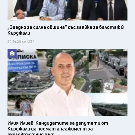
„Заедно за силна община“ със заявка за балотаж в
Кърджали
20:54, 28 сеп 23 /
Илия Илиев: Кандидатите за депутати от
Кърджали да поемат ангажимент за
околовръстния път