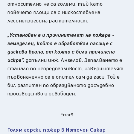
относително не са големи, тъй като
повечето площи са с нискостеблена
лесонепригодна растителност.
„
Установен е и причинителят на пожара -
земеделец, който е обработвал пасище с
дискова брана, от която е била причинена
искра
“,
допълни инж. Ангелов. Запалването е
станало по непредпазливост, извършителят
първоначално се е опитал сам да гаси. Той е
бил разпитан по образуваното досъдебно
производство и освободен.
Error9
Голям горски пожар в Източен Сакар