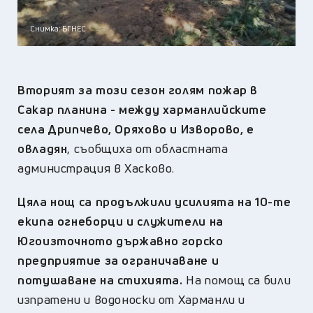
Снимка: БГНЕС
Вторият за този сезон голям пожар в
Сакар планина - между харманлийските
села Дрипчево, Оряхово и Изворово, е
овладян
, съобщиха от областната
администрация в Хасково.
Цяла нощ са продължили усилията на 10-те
екипа огнеборци и служители на
Югоизточното държавно горско
предприятие за ограничаване и
потушаване на стихията.
На помощ са били
изпратени и водоноски от Харманли и