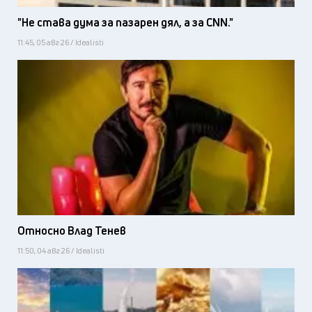
"Не става дума за пазарен дял, а за CNN."
11:45, 05 авг 26 / Idealisti
Относно Влад Тенев
11:50, 04 авг 26 / Idealisti