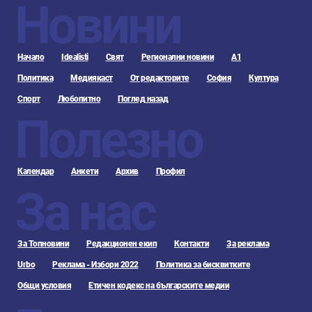
Новини
Начало
Idealisti
Свят
Регионални новини
А1
Политика
Медиякаст
От редакторите
София
Култура
Спорт
Любопитно
Поглед назад
Полезно
Календар
Анкети
Архив
Профил
За нас
За Топновини
Редакционен екип
Контакти
За реклама
Urbo
Реклама - Избори 2022
Политика за бисквитките
Общи условия
Етичен кодекс на българските медии