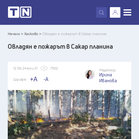
X
Начало >
Хасково >
Овладян е пожарът в Сакар планина
Овладян е пожарът в Сакар планина
12:50, 24 юли 21
7502
Редактор:
Ирина
+A
-A
Шрифт:
Иванова