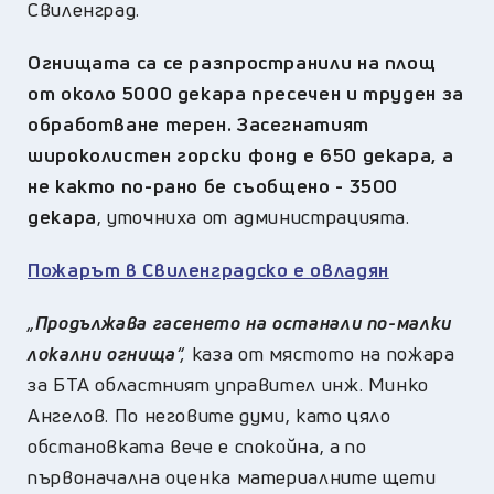
Свиленград.
Огнищата са се разпространили на площ
от около 5000 декара пресечен и труден за
обработване терен. Засегнатият
широколистен горски фонд е 650 декара, а
не както по-рано бе съобщено - 3500
декара
, уточниха от администрацията.
Пожарът в Свиленградско е овладян
„
Продължава гасенето на останали по-малки
локални огнища
“,
каза от мястото на пожара
за БТА областният управител инж. Минко
Ангелов. По неговите думи, като цяло
обстановката вече е спокойна, а по
първоначална оценка материалните щети