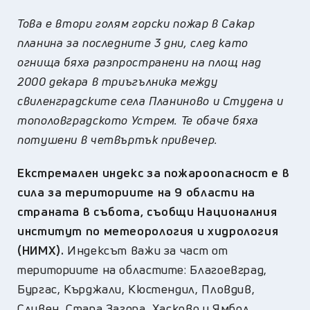
Това е втори голям горски пожар в Сакар
планина за последните 3 дни, след като
огнища бяха разпространени на площ над
2000 декара в триъгълника между
свиленградските села Планиново и Студена и
тополовградското Устрем. Те обаче бяха
потушени в четвъртък привечер.
Екстремален индекс за пожароопасност е в
сила за териториите на 9 области на
страната в събота, съобщи Националния
институт по метеорология и хидрология
(НИМХ).
Индексът важи за част от
териториите на областите: Благоевград,
Бургас, Кърджали, Кюстендил, Пловдив,
Сливен, Стара Загора, Хасково и Ямбол.