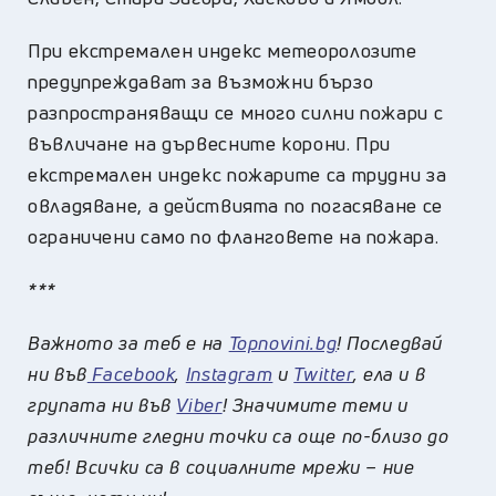
При екстремален индекс метеоролозите
предупреждават за възможни бързо
разпространяващи се много силни пожари с
въвличане на дървесните корони. При
екстремален индекс пожарите са трудни за
овладяване, а действията по погасяване се
ограничени само по фланговете на пожара.
***
Важното за теб е на
Topnovini.bg
! Последвай
ни във
Facebook
,
Instagram
и
Twitter
, ела и в
групата ни във
Viber
! Значимите теми и
различните гледни точки са още по-близо до
теб! Всички са в социалните мрежи – ние