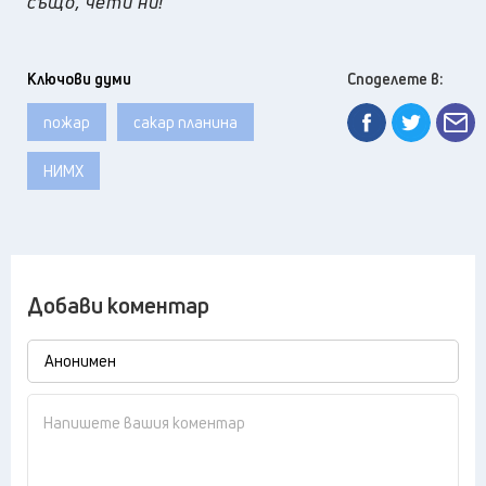
също, чети ни!
Ключови думи
Споделете в:
пожар
сакар планина
НИМХ
Добави коментар