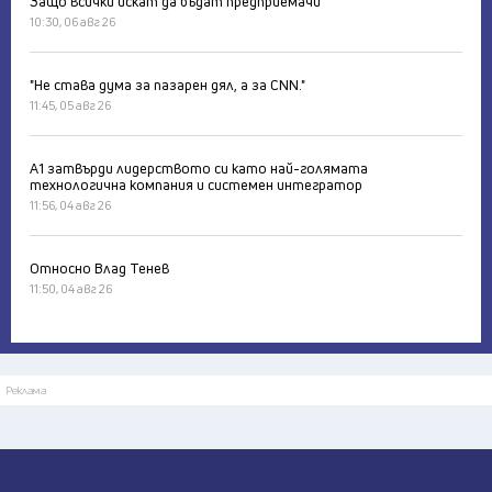
Защо всички искат да бъдат предприемачи
10:30, 06 авг 26
"Не става дума за пазарен дял, а за CNN."
11:45, 05 авг 26
А1 затвърди лидерството си като най-голямата
технологична компания и системен интегратор
11:56, 04 авг 26
Относно Влад Тенев
11:50, 04 авг 26
Реклама