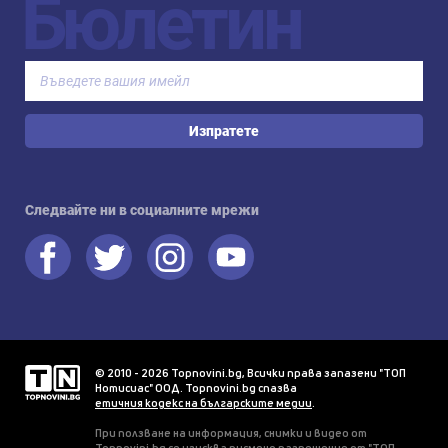
Бюлетин
Изпратете
Следвайте ни в социалните мрежи
© 2010 - 2026 Topnovini.bg, Всички права запазени "ТОП
Нотисиас" ООД. Topnovini.bg спазва
етичния кодекс на българските медии
.
При ползване на информация, снимки и видео от
Topnovini.bg се изисква писмено разрешение от "ТОП