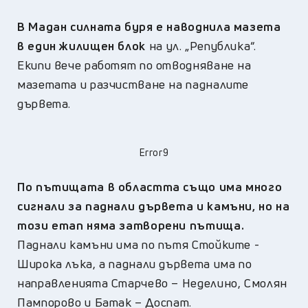
В Мадан силната буря е наводнила мазета
в един жилищен блок
на ул. „Република“.
Екипи вече работят по отводняване на
мазетата и разчистване на падналите
дървета.
Error9
По пътищата в областта също има много
сигнали за паднали дървета и камъни, но на
този етап няма затворени пътища.
Паднали камъни има по пътя Стойките -
Широка лъка, а паднали дървета има по
направленията Старчево – Неделино, Смолян
Пампорово и Батак – Доспат.