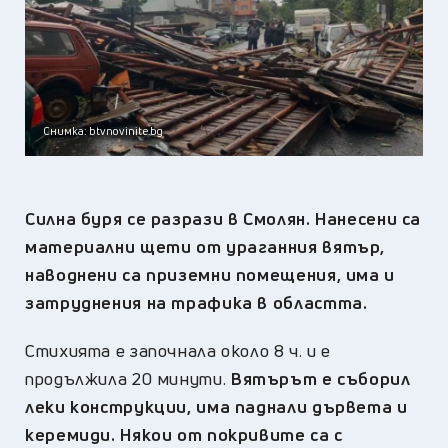
Снимка: btvnovinite.bg
Силна буря се разрази в Смолян. Нанесени са
материални щети от ураганния вятър,
наводнени са приземни помещения, има и
затруднения на трафика в областта.
Стихията е започнала около 8 ч. и е
продължила 20 минути.
Вятърът е съборил
леки конструкции, има паднали дървета и
керемиди. Някои от покривите са с