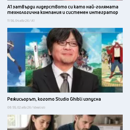
А1 затвърди лидерството си като най-голямата
технологична компания и системен интегратор
11:56, 04 авг 26 / А1
Режисьорът, когото Studio Ghibli изпусна
08:55, 02 авг 26 / Idealisti