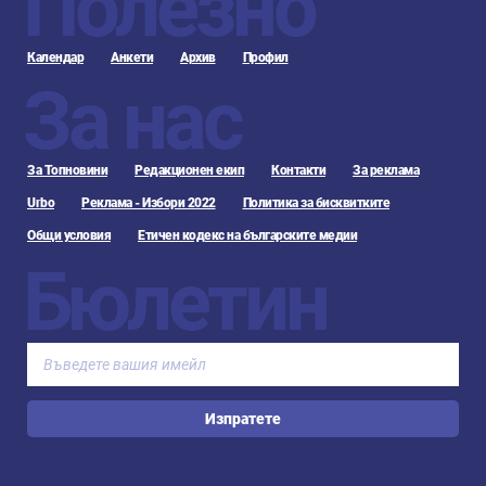
Полезно
Календар
Анкети
Архив
Профил
За нас
За Топновини
Редакционен екип
Контакти
За реклама
Urbo
Реклама - Избори 2022
Политика за бисквитките
Общи условия
Етичен кодекс на българските медии
Бюлетин
Изпратете