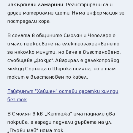
изкъртени ламарини
. Регистрирани са и
други материални щети. Няма информация за
пострадали хора.
В селата в общините Смолян и Чепеларе е
имало прекъсване на електрозахранването
за няколко минути, но вече е възстановено,
съобщава „Фокус“. Аварирал е далекопровод
между Сърница и Широка поляна, но и там
токът е възстановен по кабел.
Тайфунът "Хайшен" остави десетки хиляди
без ток
В Смолян в кв. „Каптажа“ има паднали два
покрива, а заради паднали дървета на ул.
„Първи май“ няма ток.