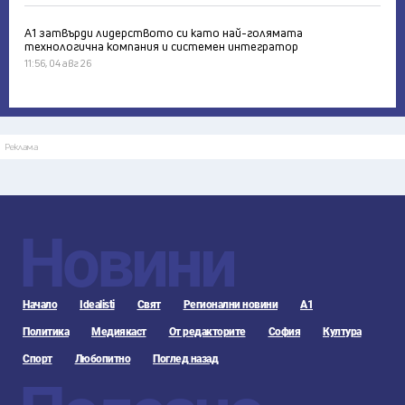
А1 затвърди лидерството си като най-голямата
технологична компания и системен интегратор
11:56, 04 авг 26
Реклама
Новини
Начало
Idealisti
Свят
Регионални новини
А1
Политика
Медиякаст
От редакторите
София
Култура
Спорт
Любопитно
Поглед назад