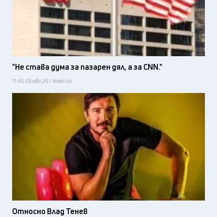
"Не става дума за пазарен дял, а за CNN."
11:45, 05 авг 26 / Idealisti
Относно Влад Тенев