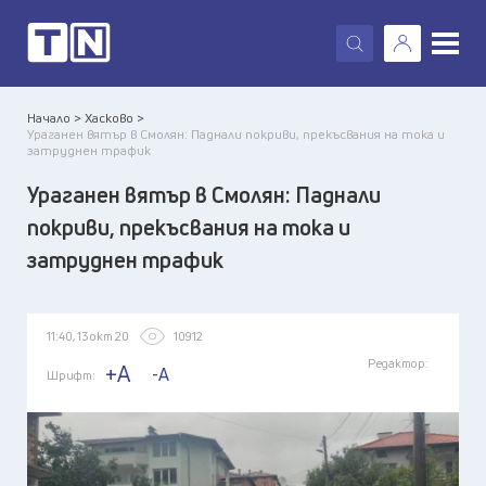
X
Начало >
Хасково >
Ураганен вятър в Смолян: Паднали покриви, прекъсвания на тока и
затруднен трафик
Ураганен вятър в Смолян: Паднали
покриви, прекъсвания на тока и
затруднен трафик
11:40, 13 окт 20
10912
Редактор:
+A
-A
Шрифт: