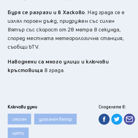
Буря се разрази и в Хасково
. Над града се е
излял пороен дъжд, придружен със силен
вятър със скорост от 28 метра в секунда,
според местната метеорологична станция,
съобщи bTV.
Наводнени са много улици и ключови
кръстовища
в града.
Ключови думи
Споделете в:
смолян
ураганен вятър
щети