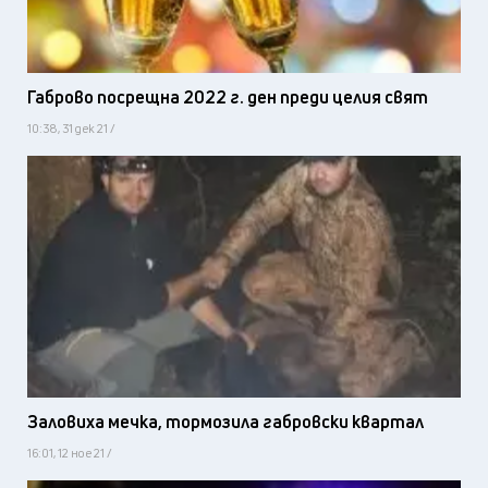
Габрово посрещна 2022 г. ден преди целия свят
10:38, 31 дек 21 /
Заловиха мечка, тормозила габровски квартал
16:01, 12 ное 21 /