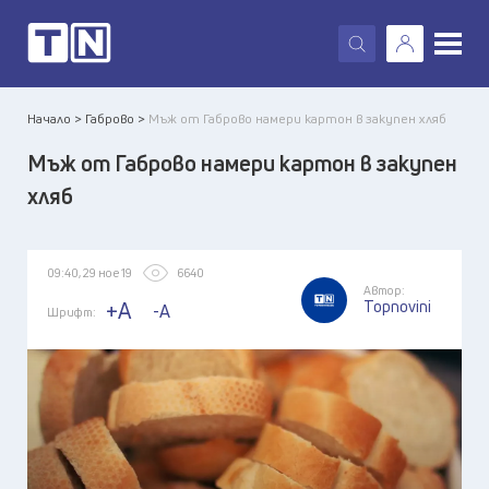
X
Начало >
Габрово >
Мъж от Габрово намери картон в закупен хляб
Мъж от Габрово намери картон в закупен
хляб
09:40, 29 ное 19
6640
Автор:
Topnovini
+A
-A
Шрифт: