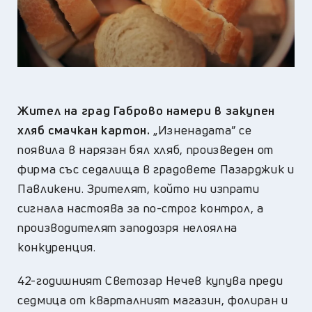
Жител на град Габрово намери в закупен
хляб смачкан картон.
„Изненадата” се
появила в нарязан бял хляб, произведен от
фирма със седалища в градовете Пазарджик и
Павликени. Зрителят, който ни изпрати
сигнала настоява за по-строг контрол, а
производителят заподозря нелоялна
конкуренция.
42-годишният Светозар Нечев купува преди
седмица от кварталният магазин, фолиран и