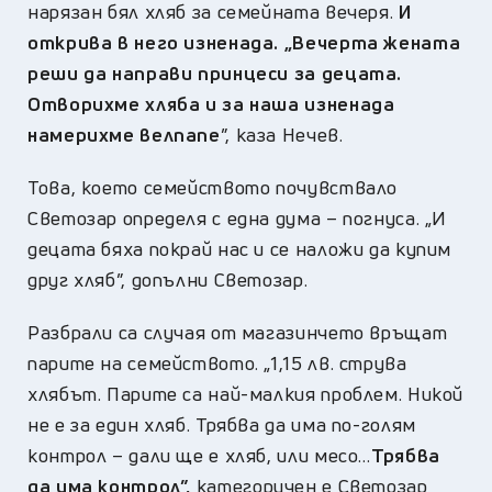
нарязан бял хляб за семейната вечеря.
И
открива в него изненада. „Вечерта жената
реши да направи принцеси за децата.
Отворихме хляба и за наша изненада
намерихме велпапе
”, каза Нечев.
Това, което семейството почувствало
Светозар определя с една дума – погнуса. „И
децата бяха покрай нас и се наложи да купим
друг хляб”, допълни Светозар.
Разбрали са случая от магазинчето връщат
парите на семейството. „1,15 лв. струва
хлябът. Парите са най-малкия проблем. Никой
не е за един хляб. Трябва да има по-голям
контрол – дали ще е хляб, или месо…
Трябва
да има контрол”,
категоричен е Светозар