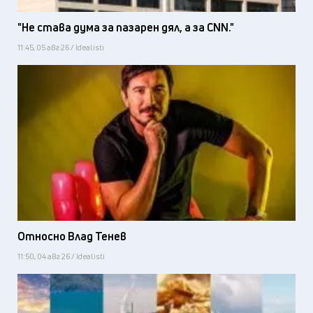
"Не става дума за пазарен дял, а за CNN."
11:45, 05 авг 26 / Idealisti
Относно Влад Тенев
11:50, 04 авг 26 / Idealisti