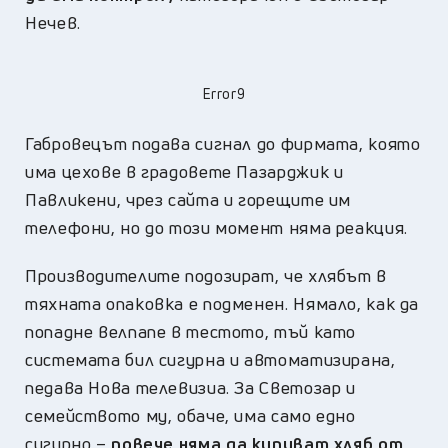
Нечев.
Error9
Габровецът подава сигнал до фирмата, която
има цехове в градовете Пазарджик и
Павликени, чрез сайта и горещите им
телефони, но до този момент няма реакция.
Производителите подозират, че хлябът в
тяхната опаковка е подменен. Нямало, как да
попадне велпапе в тестото, тъй като
системата бил сигурна и автоматизирана,
педава Нова телевизиа. За Светозар и
семейството му, обаче, има само едно
сигурно –
повече няма да купуват хляб от