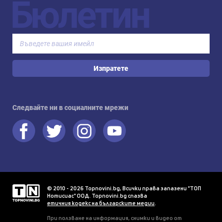
Бюлетин
Изпратете
Следвайте ни в социалните мрежи
© 2010 - 2026 Topnovini.bg, Всички права запазени "ТОП
Нотисиас" ООД. Topnovini.bg спазва
етичния кодекс на българските медии
.
При ползване на информация, снимки и видео от