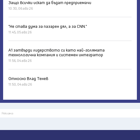
Защо всички искат да бъдат предприемачи
10:30, 06 авг 26
"Не става дума за пазарен дял, а за CNN."
11:45, 05 авг 26
А1 затвърди лидерството си като най-голямата
технологична компания и системен интегратор
11:56, 04 авг 26
Относно Влад Тенев
11:50, 04 авг 26
Реклама