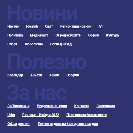
Новини
Начало
Idealisti
Свят
Регионални новини
А1
Политика
Медиякаст
От редакторите
София
Култура
Спорт
Любопитно
Поглед назад
Полезно
Календар
Анкети
Архив
Профил
За нас
За Топновини
Редакционен екип
Контакти
За реклама
Urbo
Реклама - Избори 2022
Политика за бисквитките
Общи условия
Етичен кодекс на българските медии