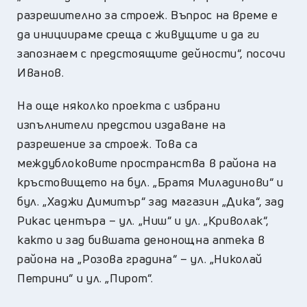
разрешително за строеж. Въпрос на време е
да инициираме среща с живущите и да ги
запознаем с предстоящите дейности“, посочи
Иванов.
На още няколко проекта с избрани
изпълнители предстои издаване на
разрешение за строеж. Това са
междублоковите пространства в района на
кръстовището на бул. „Братя Миладинови“ и
бул. „Хаджи Димитър“ зад магазин „Дика“, зад
Рикас центъра – ул. „Ниш“ и ул. „Криволак“,
както и зад бившата денонощна аптека в
района на „Розова градина“ – ул. „Николай
Петрини“ и ул. „Пирот“.