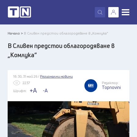
X
Начало >
В Сливен предстои облагородяване в „Комлука“
В Сливен предстои облагородяване в
„Комлука“
18:30, 31 май 26 /
Регионални новини
2237
Редактор:
Topnovini
+A
-A
Шрифт: