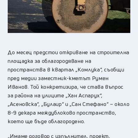
До месец предстои откриване на строителна
площадка за облагородяване на
пространства в квартал „Комлука“, съобщи
пред медии заместник-кметът Румен
Иванов. Той конкретизира, че става въпрос
за района на улиците „Хан Аспарух“,
„Асеновска“, „Булаир“ и „Сан Стефано“ – около
8-9 декара междублоково пространство,
което ще бъде облагородено.
„Имаме договор с изпълнител, проект,