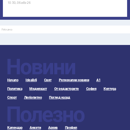
10:30, 06 авг 26
Реклама
Новини
Начало
Idealisti
Свят
Регионални новини
А1
Политика
Медиякаст
От редакторите
София
Култура
Спорт
Любопитно
Поглед назад
Полезно
Календар
Анкети
Архив
Профил