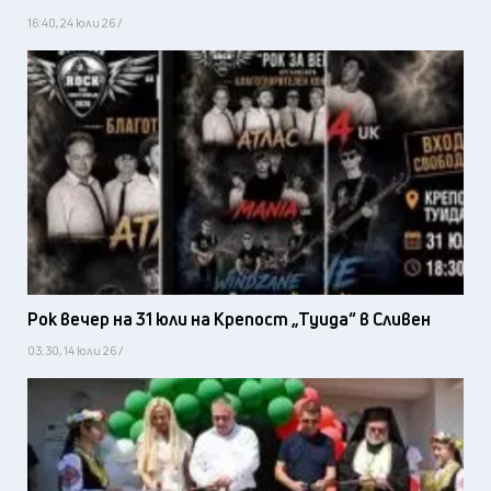
16:40, 24 юли 26 /
Рок вечер на 31 юли на Крепост „Туида“ в Сливен
03:30, 14 юли 26 /