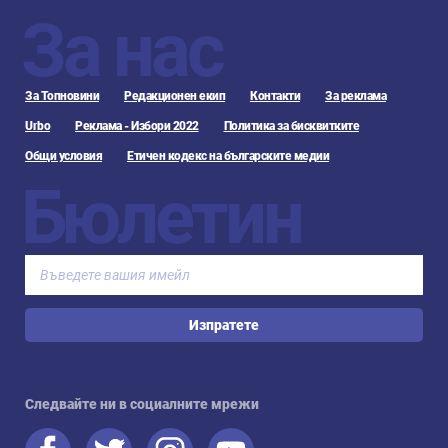
За нас
За Топновини
Редакционен екип
Контакти
За реклама
Urbo
Реклама - Избори 2022
Политика за бисквитките
Общи условия
Етичен кодекс на българските медии
Бюлетин
Изпратете
Следвайте ни в социалните мрежи