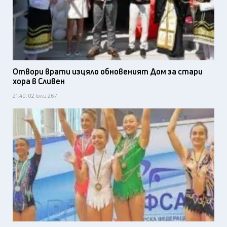
Отвори врати изцяло обновеният Дом за стари
хора в Сливен
21:40, 02 юли 26 /