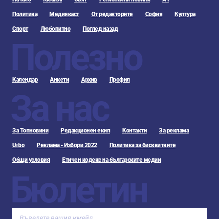
Политика
Медиякаст
От редакторите
София
Култура
Спорт
Любопитно
Поглед назад
Полезно
Календар
Анкети
Архив
Профил
За нас
За Топновини
Редакционен екип
Контакти
За реклама
Urbo
Реклама - Избори 2022
Политика за бисквитките
Общи условия
Етичен кодекс на българските медии
Бюлетин