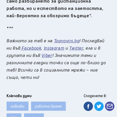
само разбирането за дистанционна
работа, но и естеството на заетостта,
най-вероятно за обозримо бъдеще“.
***
Важното за теб е на
Topnovini.bg
! Последвай
ни във
Facebook
,
Instagram
и
Twitter
, ела и в
групата ни във
Viber
! Значимите теми и
различните гледни точки са още по-близо до
теб! Всички са в социалните мрежи – ние
също, чети ни!
Ключови думи
Споделете в:
гъвкаво
работно време