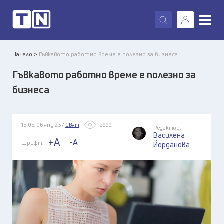
X
Начало >
Гъвкавото работно време е полезно за бизнеса
Гъвкавото работно време е полезно за
бизнеса
15:05, 06 яну 23 /
Свят
2999
Редактор:
Василена
+A
-A
Шрифт:
Йорданова