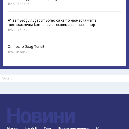
11:45, 05 авг 26
А1 затвърди лидерството си като най-голямата
технологична компания и системен интегратор
11:56, 04 авг 26
Относно Влад Тенев
11:50, 04 авг 26
Реклама
Новини
Начало
Idealisti
Свят
Регионални новини
А1