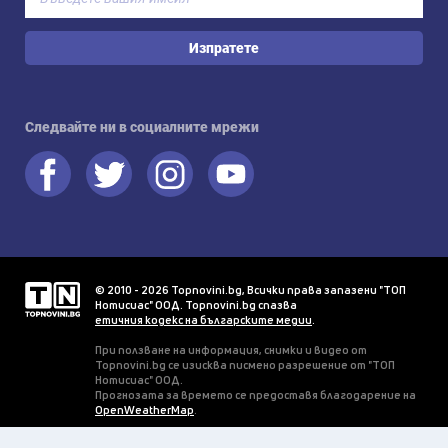
Изпратете
Следвайте ни в социалните мрежи
© 2010 - 2026 Topnovini.bg, Всички права запазени "ТОП
Нотисиас" ООД. Topnovini.bg спазва
етичния кодекс на българските медии
.
При ползване на информация, снимки и видео от
Topnovini.bg се изисква писмено разрешение от "ТОП
Нотисиас" ООД.
Прогнозата за времето се предоставя благодарение на
OpenWeatherMap
.