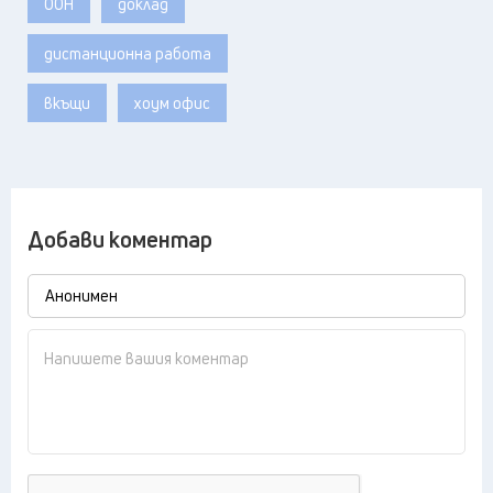
ООН
доклад
дистанционна работа
вкъщи
хоум офис
Добави коментар