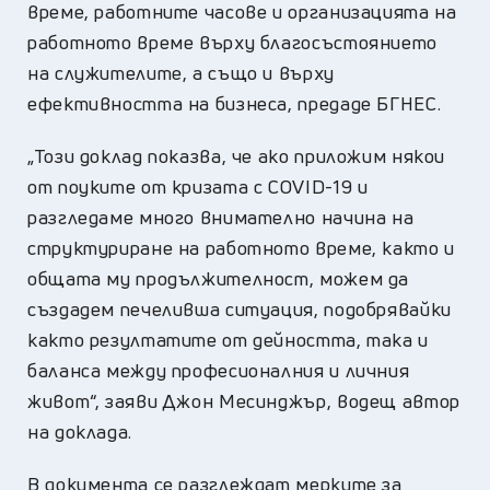
време, работните часове и организацията на
работното време върху благосъстоянието
на служителите, а също и върху
ефективността на бизнеса, предаде БГНЕС.
„Този доклад показва, че ако приложим някои
от поуките от кризата с COVID-19 и
разгледаме много внимателно начина на
структуриране на работното време, както и
общата му продължителност, можем да
създадем печеливша ситуация, подобрявайки
както резултатите от дейността, така и
баланса между професионалния и личния
живот“, заяви Джон Месинджър, водещ автор
на доклада.
В документа се разглеждат мерките за