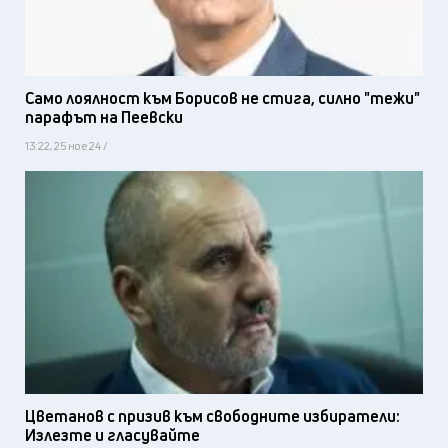
Само лоялност към Борисов не стига, силно "тежи"
парафът на Пеевски
13:22, 25 ное 24 /
Цветанов с призив към свободните избиратели:
Излезте и гласувайте