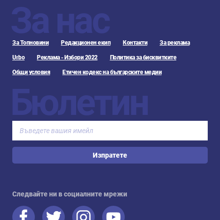
За нас
За Топновини
Редакционен екип
Контакти
За реклама
Urbo
Реклама - Избори 2022
Политика за бисквитките
Общи условия
Етичен кодекс на българските медии
Бюлетин
Изпратете
Следвайте ни в социалните мрежи