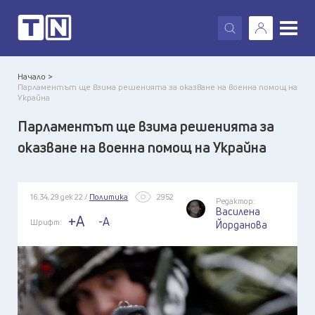
X
Начало >
Парламентът ще взима решенията за оказване на военна помощ на
Украйна
Парламентът ще взима решенията за
оказване на военна помощ на Украйна
16:34, 29 дек 22 /
Политика
2952
Редактор:
Василена
+A
-A
Шрифт:
Йорданова