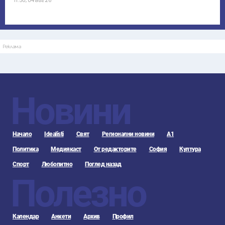
Реклама
Новини
Начало
Idealisti
Свят
Регионални новини
А1
Политика
Медиякаст
От редакторите
София
Култура
Спорт
Любопитно
Поглед назад
Полезно
Календар
Анкети
Архив
Профил