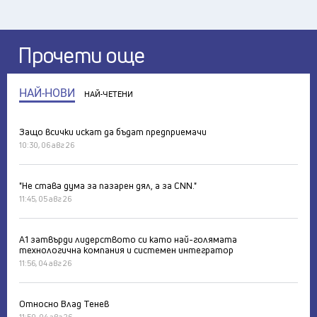
Прочети още
НАЙ-НОВИ
НАЙ-ЧЕТЕНИ
Защо всички искат да бъдат предприемачи
10:30, 06 авг 26
"Не става дума за пазарен дял, а за CNN."
11:45, 05 авг 26
А1 затвърди лидерството си като най-голямата
технологична компания и системен интегратор
11:56, 04 авг 26
Относно Влад Тенев
11:50, 04 авг 26