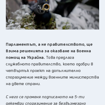
Снимка: ЕПА/БГНЕС
Парламентът, а не правителството, ще
взима решенията за оказване на военна
помощ на Украйна.
Това предлага
служебното правителство, което одобри в
четвъртък проект на допълнително
споразумение между военните министерства
на двете страни.
С него се променя подписаното на 5-ти
декември споразумение за безвъзмездно