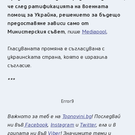
че след ратификацията на военната
помощ за Украйна, решението за бъдещо
предоставяне зависи само от
Министерския съвет
, пише
Mediapool
.
Гласуваната промяна е съгласувана с
украинската страна, която е изразила
съгласие.
***
Error9
Важното за теб е на
Topnovini.bg
! Последвай
ни във
Facebook
,
Instagram
и
Twitter
, ела и в
групата ни във
Viber
! Значимите теми и