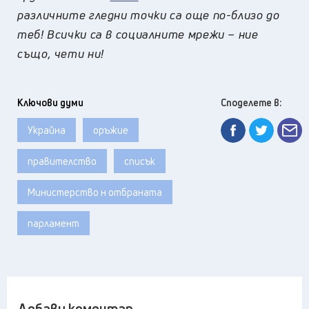
различните гледни точки са още по-близо до
теб! Всички са в социалните мрежи – ние
също, чети ни!
Ключови думи
Споделете в:
Украйна
оръжие
правителство
списък
Министерство н отбраната
парламент
Добави коментар