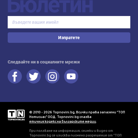
Бюлетин
Изпратете
Следвайте ни в социалните мрежи
© 2010 - 2026 Topnovini.bg, Всички права запазени "ТОП
Нотисиас" ООД. Topnovini.bg спазва
етичния кодекс на българските медии
.
При ползване на информация, снимки и видео от
Topnovini.bg се изисква писмено разрешение от "ТОП