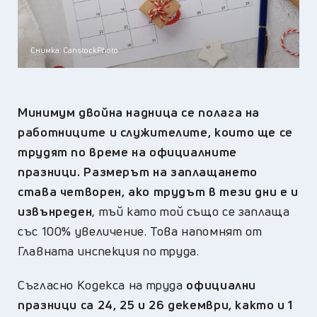
Снимка: CanstockPhoto
Минимум двойна надница се полага на
работниците и служителите, които ще се
трудят по време на официалните
празници.
Размерът на заплащането
става четворен, ако трудът в тези дни е и
извънреден
, тъй като той също се заплаща
със 100% увеличение. Това напомнят от
Главната инспекция по труда.
Съгласно Кодекса на труда
официални
празници са 24, 25 и 26 декември, както и 1