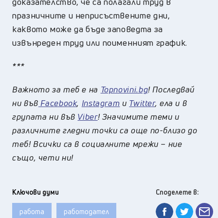
доказателство, че са полагали труд в
празничните и неприсъствените дни,
каквото може да бъде заповедта за
извънреден труд или поименният график.
***
Важното за теб е на
Topnovini.bg
! Последвай
ни във
Facebook
,
Instagram
и
Twitter
, ела и в
групата ни във
Viber
! Значимите теми и
различните гледни точки са още по-близо до
теб! Всички са в социалните мрежи – ние
също, чети ни!
Ключови думи
Споделете в:
работа
работодател