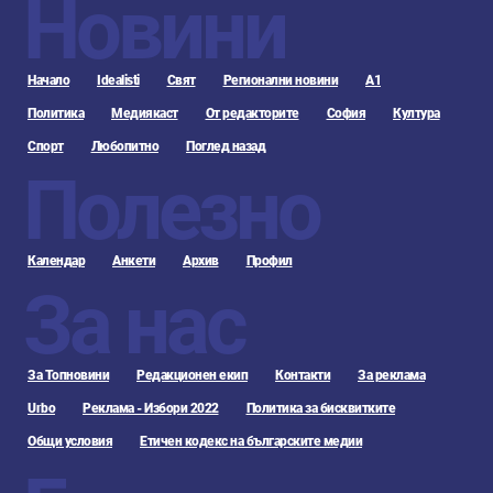
Новини
Начало
Idealisti
Свят
Регионални новини
А1
Политика
Медиякаст
От редакторите
София
Култура
Спорт
Любопитно
Поглед назад
Полезно
Календар
Анкети
Архив
Профил
За нас
За Топновини
Редакционен екип
Контакти
За реклама
Urbo
Реклама - Избори 2022
Политика за бисквитките
Общи условия
Етичен кодекс на българските медии