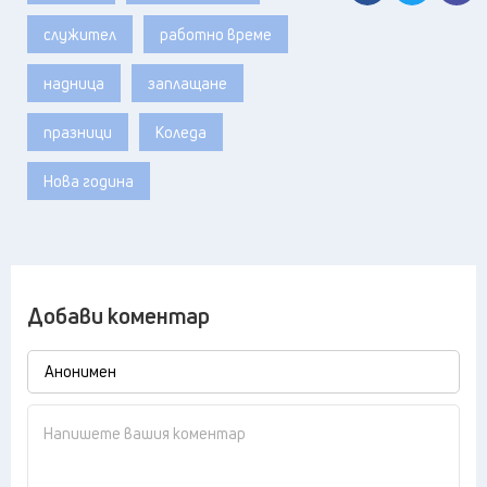
служител
работно време
надница
заплащане
празници
Коледа
Нова година
Добави коментар