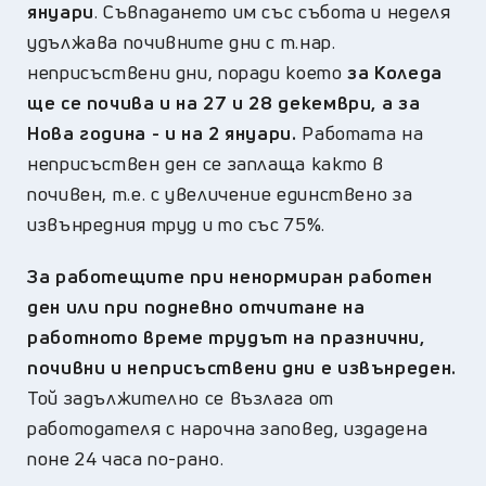
януари
. Съвпадането им със събота и неделя
удължава почивните дни с т.нар.
неприсъствени дни, поради което
за Коледа
ще се почива и на 27 и 28 декември, а за
Нова година - и на 2 януари.
Работата на
неприсъствен ден се заплаща както в
почивен, т.е. с увеличение единствено за
извънредния труд и то със 75%.
За работещите при ненормиран работен
ден или при подневно отчитане на
работното време трудът на празнични,
почивни и неприсъствени дни е извънреден.
Той задължително се възлага от
работодателя с нарочна заповед, издадена
поне 24 часа по-рано.