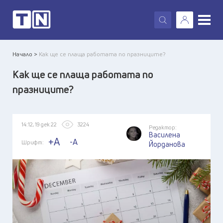
X
Начало >
Как ще се плаща работата по празниците?
Как ще се плаща работата по
празниците?
14:12, 19 дек 22
3224
Редактор:
Василена
+A
-A
Шрифт:
Йорданова