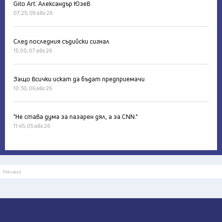
Gito Art: Александър Юзев
07:25, 09 авг 26
След последния съдийски сигнал
15:00, 07 авг 26
Защо всички искат да бъдат предприемачи
10:30, 06 авг 26
"Не става дума за пазарен дял, а за CNN."
11:45, 05 авг 26
Реклама