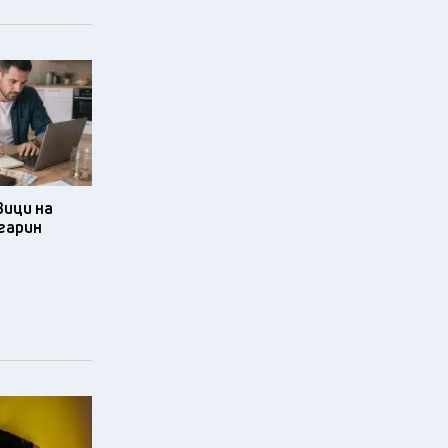
ици на
гарин