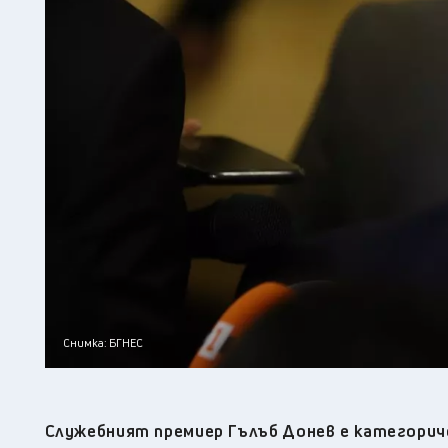
Снимка: БГНЕС
Служебният премиер Гълъб Донев е категориче