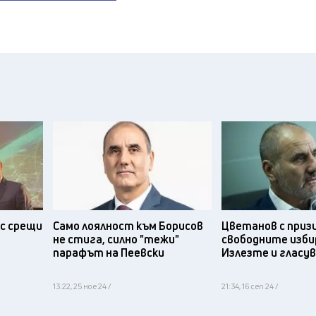
с срещи
Само лоялност към Борисов
Цветанов с приз
не стига, силно "тежи"
свободните изби
парафът на Пеевски
Излезте и гласу
13:22, 25 ное 24 /
21:34, 16 сеп 24 /