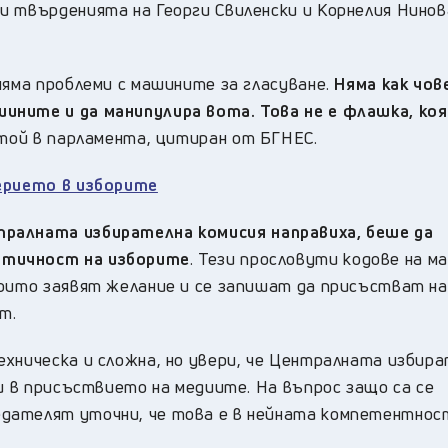
и твърденията на Георги Свиленски и Корнелия Нино
няма проблеми с машините за гласуване.
Няма как чов
ините и да манипулира вота. Това не е флашка, ко
а той в парламента, цитиран от БГНЕС.
верието в изборите
ралната избирателна комисия направиха, беше да
атичност на изборите
. Тези прословути кодове на 
които заявят желание и се запишат да присъстват на
т.
ехническа и сложна, но увери, че Централната избир
 и в присъствието на медиите. На въпрос защо са се
дателят уточни, че това е в нейната компетентнос