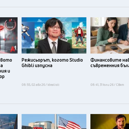
твото
Режисьорът, когото Studio
Финансовите нав
та
Ghibli изпусна
съвременния бъл
ния и
ор
08:55, 02 авг 26 / Idealisti
08:41, 31 юли 26 / Свят