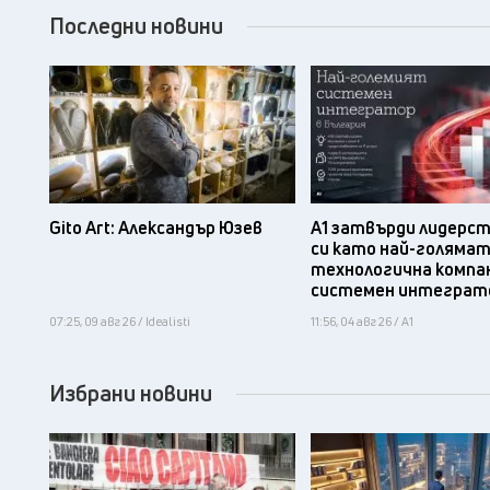
Последни новини
Gito Art: Александър Юзев
А1 затвърди лидерс
си като най-голяма
технологична компа
системен интеграт
07:25, 09 авг 26 / Idealisti
11:56, 04 авг 26 / А1
Избрани новини