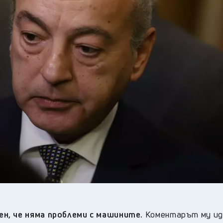
33
°C
Плевен
,
32
°C
Пловдив
,
29
°C
Разград
,
30
°C
Русе
,
30
°C
Силистра
,
29
°C
Сливен
,
25
°C
Смолян
,
29
°C
София
,
31
°C
Стара Загора
,
30
°C
Търговище
,
34
°C
Хасково
,
29
°C
Шумен
,
30
°C
Ямбол
,
н, че няма проблеми с машините.
Коментарът му идв