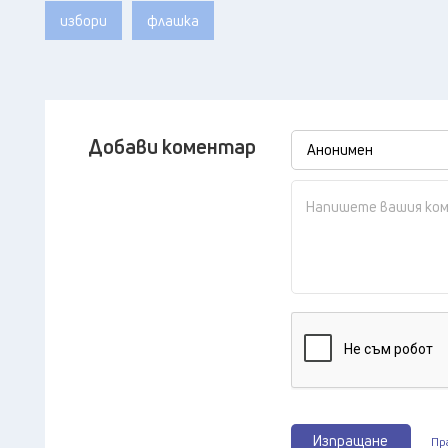
избори
флашка
Добави коментар
Изпращане
Пр