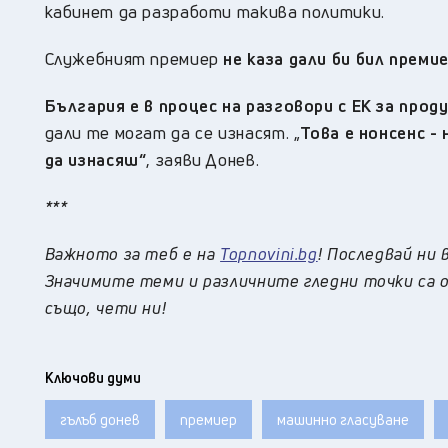
кабинет да разработи такива политики.
Служебният премиер
не каза дали би бил преми
България е в процес на разговори с ЕК за про
дали те могат да се изнасят. „
Това е нонсенс -
да изнасяш“
, заяви Донев.
***
Важното за теб е на
Topnovini.bg
! Последвай ни 
Значимите теми и различните гледни точки са о
също, чети ни!
Ключови думи
гълъб донев
премиер
машинно гласуване