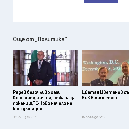
Още от „Политика“
Радев безочливо гази
Цветан Цветанов съ
Конституцията, отказа да
във Вашингтон
покани ДПС-Ново начало на
консултации
18:13, 10 дек 24 /
15:32, 05 дек 24 /