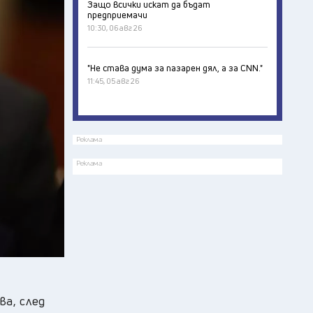
Защо всички искат да бъдат
предприемачи
10:30, 06 авг 26
"Не става дума за пазарен дял, а за CNN."
11:45, 05 авг 26
Реклама
Реклама
а, след