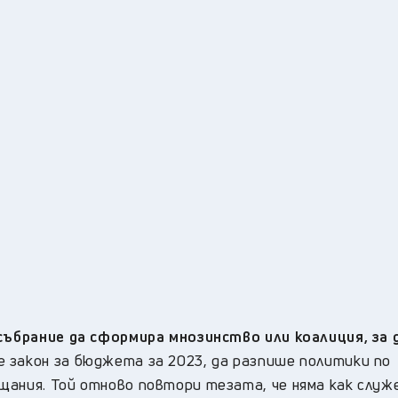
събрание да сформира мнозинство или коалиция, за 
е закон за бюджета за 2023, да разпише политики по
щания. Той отново повтори тезата, че няма как слу