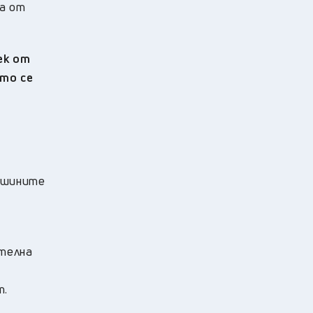
ва от
ек от
ято се
машините
ателна
т.