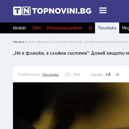
Idealisti
Свят
Регионални новини
А1
Политика
Мед
Начало >
„Не е флашка, а сложна система“: Донев защити машините 
„Не е флашка, а сложна система“: Донев защити 
+A
-A
14:26, 29 ное 22 /
Политика
3549
Шрифт: