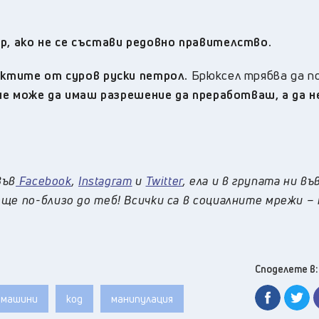
ер, ако не се състави редовно правителство.
дуктите от суров руски петрол.
Брюксел трябва да п
 не може да имаш разрешение да преработваш, а да 
във
Facebook
,
Instagram
и
Twitter
, ела и в групата ни въ
ще по-близо до теб! Всички са в социалните мрежи –
Споделете в:
машини
код
манипулация