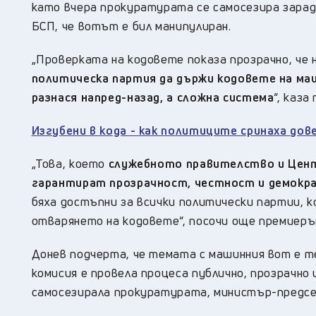
като вчера прокуратурата се самосезира зарад
БСП, че вотът е бил манипулиран.
„Проверката на кодовете показа прозрачно, че 
политическа партия да държи кодовете на маш
разнася напред-назад, а сложна система
“, каз
Изгубени в кода - как политиците сринаха до
„Това, което
служебното правителство и Цент
гарантират прозрачност, честност и демокр
бяха достъпни за всички политически партии, 
отварянето на кодовете“, посочи още премиеръ
Донев подчерта, че темата с машинния вот е т
комисия е провела процеса публично, прозрачно
самосезирала прокуратурата, министър-предсе