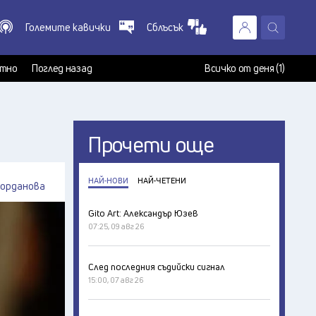
Големите кавички
Сблъсък
X
т
тно
Поглед назад
Всичко от деня (1)
Прочети още
НАЙ-НОВИ
НАЙ-ЧЕТЕНИ
Йорданова
Gito Art: Александър Юзев
07:25, 09 авг 26
След последния съдийски сигнал
15:00, 07 авг 26