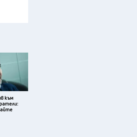
ив към
ратели:
вайте