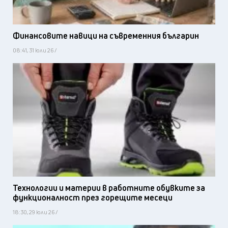
Финансовите навици на съвременния българин
08:41, 31 юли 26 /
Технологии и материи в работните обувките за
функционалност през горещите месеци
18:30, 29 юли 26 /