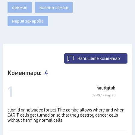
оръжие
военна помощ
мария захарова
Напишете коментар
Коментари:
4
1
hauttytuh
02:49, 17 мар 23
clomid or nolvadex for pct The combo allows where and when
CAR T cells get turned on so that they destroy cancer cells
without harming normal cells