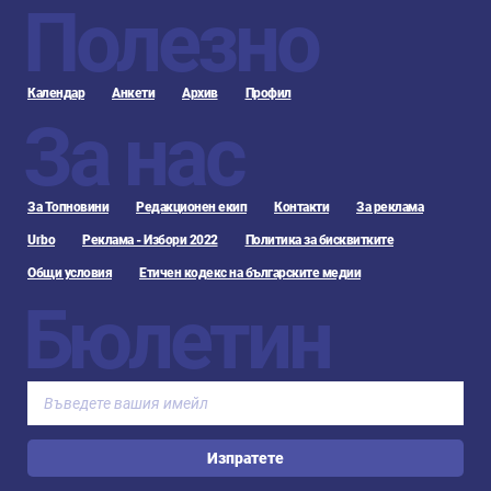
Полезно
Календар
Анкети
Архив
Профил
За нас
За Топновини
Редакционен екип
Контакти
За реклама
Urbo
Реклама - Избори 2022
Политика за бисквитките
Общи условия
Етичен кодекс на българските медии
Бюлетин
Изпратете