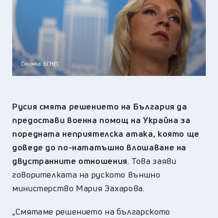
Снимка: БГНЕС
Русия смята решението на България да
предостави военна помощ на Украйна за
поредната неприятелска атака, която ще
доведе до по-нататъшно влошаване на
двустранните отношения
. Това заяви
говорителката на руското външно
министерство Мария Захарова.
„Смятаме решението на българското