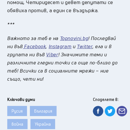
помощ. Четиридесет и девет депутати се
обявиха против, а един се въздържа.
***
Важното за теб е на
Topnovini.bg
! Последвай
ни във
Facebook
,
Instagram
и
Twitter
, ела и в
групата ни във
Viber
! Значимите теми и
различните гледни точки са още по-близо до
теб! Всички са в социалните мрежи – ние
също, чети ни!
Ключови думи
Споделете в:
Русия
България
война
Украйна