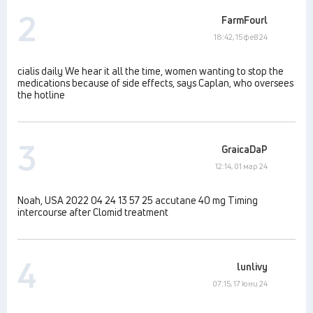
2
FarmFourl
18:42, 15 фев 24
cialis daily We hear it all the time, women wanting to stop the
medications because of side effects, says Caplan, who oversees
the hotline
3
GraicaDaP
12:14, 01 мар 24
Noah, USA 2022 04 24 13 57 25 accutane 40 mg Timing
intercourse after Clomid treatment
4
lunlivy
07:15, 17 юни 24