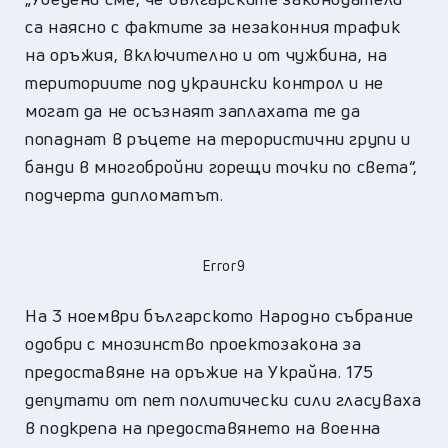
са наясно с фактите за незаконния трафик
на оръжия, включително и от чужбина, на
териториите под украински контрол и не
могат да не осъзнаят заплахата те да
попаднат в ръцете на терористични групи и
банди в многобройни горещи точки по света“,
подчерта дипломатът.
Error9
На 3 ноември българското Народно събрание
одобри с мнозинство проектозакона за
предоставяне на оръжие на Украйна. 175
депутати от пет политически сили гласуваха
в подкрепа на предоставянето на военна