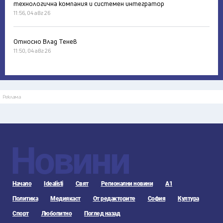
технологична компания и системен интегратор
11:56, 04 авг 26
Относно Влад Тенев
11:50, 04 авг 26
Реклама
Новини
Начало
Idealisti
Свят
Регионални новини
А1
Политика
Медиякаст
От редакторите
София
Култура
Спорт
Любопитно
Поглед назад