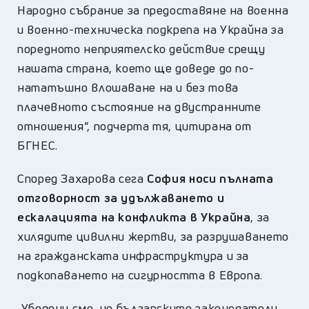
Народно събрание за предоставяне на военна
и военно-техническа подкрепа на Украйна за
поредното неприятелско действие срещу
нашата страна, което ще доведе до по-
нататъшно влошаване на и без това
плачевното състояние на двустранните
отношения“, подчерта тя, цитирана от
БГНЕС.
Според Захарова сега
София носи пълната
отговорност за удължаването и
ескалацията на конфликта в Украйна
, за
хилядите цивилни жертви, за разрушаването
на гражданската инфраструктура и за
подкопаването на сигурността в Европа.
„Убедени сме, че българските законодатели