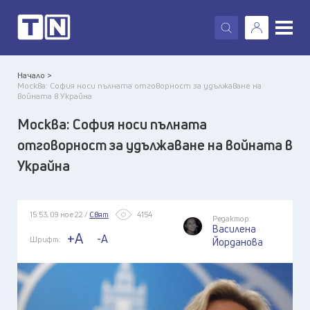
X
Начало >
Москва: София носи пълната отговорност за удължаване на
войната в Украйна
Москва: София носи пълната
отговорност за удължаване на войната в
Украйна
15:53, 09 ное 22 /
Свят
4154
Редактор:
Василена
+A
-A
Шрифт:
Йорданова