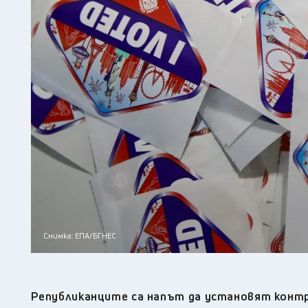
Снимка: ЕПА/БГНЕС
Републиканците са напът да установят контр