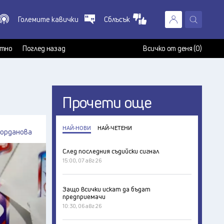
Големите кавички
Сблъсък
X
т
тно
Поглед назад
Всичко от деня (0)
Прочети още
НАЙ-НОВИ
НАЙ-ЧЕТЕНИ
Йорданова
След последния съдийски сигнал
15:00, 07 авг 26
Защо всички искат да бъдат
предприемачи
10:30, 06 авг 26