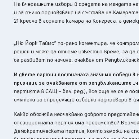
На вчерашните избори в средата на мандата на
и за пълно подновяване на състава на Камара
21 кресла в горната камара на Конгреса, а демок
„Ню Йорк Таймс“ по-рано коментира, че контро
решен и може да отнеме известно време, за да с
се развиват по начина, очакван от Републиканс
И двете партии постигнаха значими победи в 
признаци за очакваната от републиканците „ч
партията в САЩ - бел. ред.), все още не се е 
смятани за определящи изборни надпревари в ц
Какво обяснява неочаквано доброто представян
опозиционната партия има предимство? Възмож
Демократическата партия, която заложи на спо