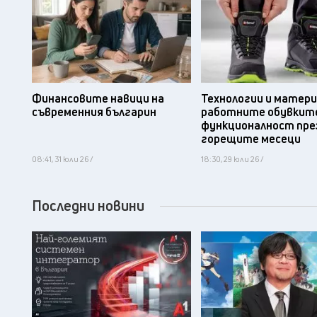
Финансовите навици на
Технологии и матери
съвременния българин
работните обувките
функционалност пре
горещите месеци
08:41, 31 юли 26 /
18:30, 29 юли 26 /
Последни новини