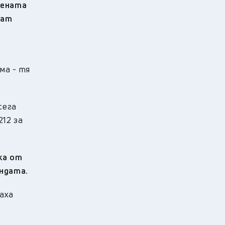
Сената
ват
ма - тя
сега
12 за
ка от
андата.
аха