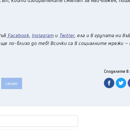
осът, който избирателите смятат за най-важен, пиш
във
Facebook
,
Instagram
и
Twitter
, ела и в групата ни въ
ще по-близо до теб! Всички са в социалните мрежи –
Споделете в:
сенат