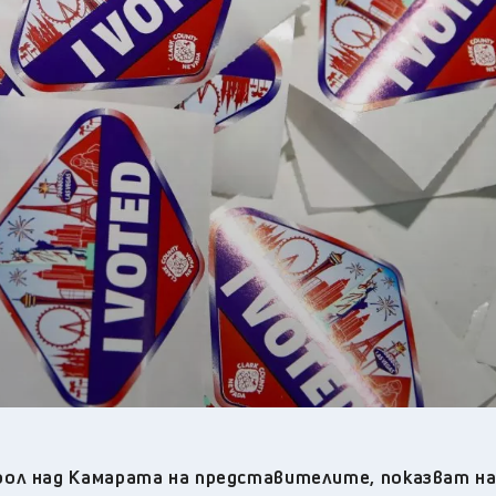
23
°C
Плевен
,
23
°C
Пловдив
,
22
°C
Разград
,
24
°C
Русе
,
23
°C
Силистра
,
21
°C
Сливен
,
16
°C
Смолян
,
23
°C
София
,
22
°C
Стара Загора
,
22
°C
Търговище
,
25
°C
Хасково
,
22
°C
Шумен
,
22
°C
Ямбол
,
ол над Камарата на представителите, показват на