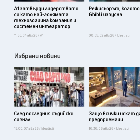
А1 затвърди лидерството
Режисьорът, когото 
си като най-голямата
Ghibli изпусна
технологична компания и
системен интегратор
11:56, 04 авг 26 / А1
08:55, 02 авг 26 / Idealisti
Избрани новини
След последния съдийски
Защо всички искат д
сигнал
предприемачи
15:00, 07 авг 26 / Idealisti
10:30, 06 авг 26 / Idealisti