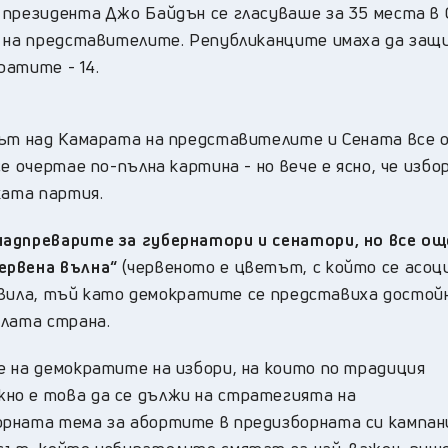
 президента Джо Байдън се гласуваше за 35 места в
та на представителите. Републиканците имаха да за
ратите - 14.
лът над Камарата на представителите и Сената все о
е очертае по-пълна картина - но вече е ясно, че избо
ката партия.
надпреварите за губернатори и сенатори, но все ощ
ервена вълна“
(червеното е цветът, с който се асоц
появила, тъй като демократите се представиха достой
ялата страна.
е на демократите на избори, на които по традиция
но е това да се дължи на стратегията на
рната тема за абортите в предизборната си кампан