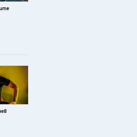
зите
нев