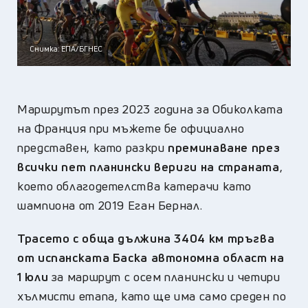
Снимка: ЕПА/БГНЕС
Маршрутът през 2023 година за Обиколката
на Франция при мъжете бе официално
представен, като разкри
преминаване през
всички пет планински вериги на страната
,
което облагодетелства катерачи като
шампиона от 2019 Еган Бернал.
Трасето с обща дължина 3404 км тръгва
от испанската Баска автономна област на
1 юли
за маршрут с осем планински и четири
хълмисти етапа, като ще има само среден по