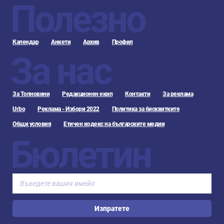
Полезно
Календар
Анкети
Архив
Профил
За нас
За Топновини
Редакционен екип
Контакти
За реклама
Urbo
Реклама - Избори 2022
Политика за бисквитките
Общи условия
Етичен кодекс на българските медии
Бюлетин
Изпратете