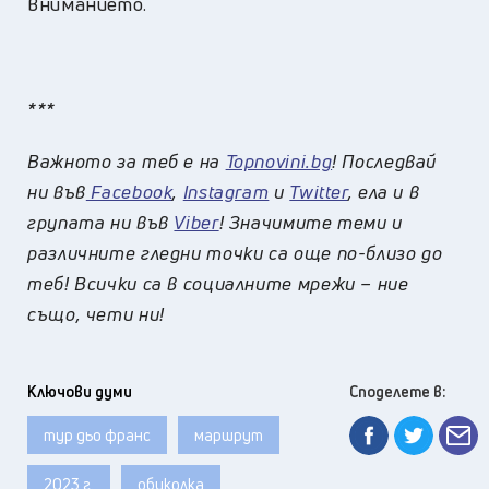
вниманието.
***
Важното за теб е на
Topnovini.bg
! Последвай
ни във
Facebook
,
Instagram
и
Twitter
, ела и в
групата ни във
Viber
! Значимите теми и
различните гледни точки са още по-близо до
теб! Всички са в социалните мрежи – ние
също, чети ни!
Ключови думи
Споделете в:
тур дьо франс
маршрут
2023 г.
обиколка