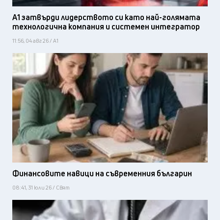
А1 затвърди лидерството си като най-голямата
технологична компания и системен интегратор
11:56, 04 авг 26 / А1
Финансовите навици на съвременния българин
08:41, 31 юли 26 / Свят