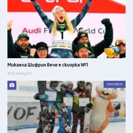
Микаела Шифрин вече е скиорка №1
16:47, 24 яну 23 /
ОБНОВЕНА