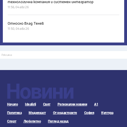
технологична компания и системен интегратор
11:56, 04 авг 26
Относно Влад Тенев
11:50, 04 авг 26
Реклама
Новини
Начало
Idealisti
Свят
Регионални новини
А1
Политика
Медиякаст
От редакторите
София
Култура
Спорт
Любопитно
Поглед назад