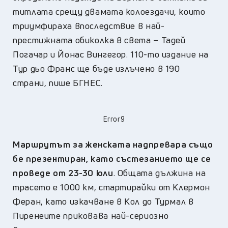
титлата срещу двамата колоездачи, които
триумфираха впоследствие в най-
престижната обиколка в света – Тадей
Погачар и Йонас Вингегор. 110-то издание на
Тур дьо Франс ще бъде излъчено в 190
страни, пише БГНЕС.
Error9
Маршрутът за женската надпревара също
бе презентиран, като състезанието ще се
проведе от 23-30 юли
. Общата дължина на
трасето е 1000 км, стартирайки от Клермон
Феран, като изкачване в Кол до Турмал в
Пиренеите приковава най-сериозно