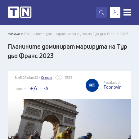
X
Начало >
Планините доминират маршрута на Тур дьо Франс 2023
Планините доминират маршрута на Тур
дьо Франс 2023
18:45, 29 окт 22 /
Спорт
3555
Редактор:
Topnovini
+A
-A
Шрифт: