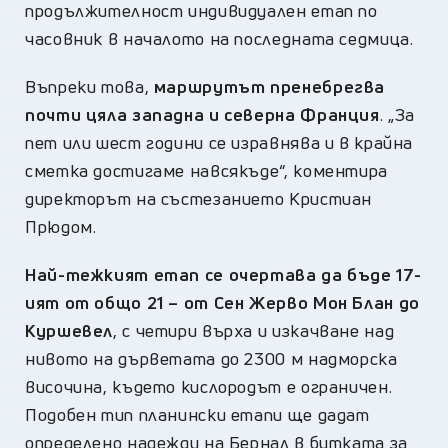
продължителност индивидуален етап по
часовник в началото на последната седмица.
Въпреки това,
маршрутът пренебрегва
почти цяла западна и северна Франция
. „За
пет или шест години се изравнява и в крайна
сметка достигаме навсякъде“, коментира
директорът на състезанието Кристиан
Прюдом.
Най-тежкият етап се очертава да бъде 17-
ият от общо 21 – от Сен Жерво Мон Блан до
Куршевел
, с четири върха и изкачване над
нивото на дърветата до 2300 м надморска
височина, където кислородът е ограничен.
Подобен тип планински етапи ще дадат
определено надежди на Бернал в битката за