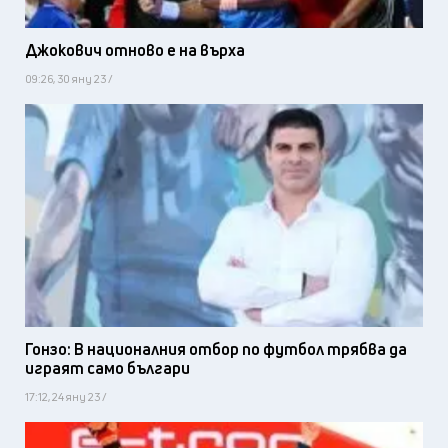
Джокович отново е на върха
09:26, 30 яну 23 /
Гонзо: В националния отбор по футбол трябва да
играят само българи
17:12, 24 яну 23 /