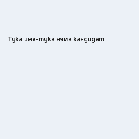
Тука има-тука няма кандидат