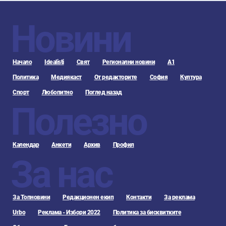
Новини
Начало
Idealisti
Свят
Регионални новини
А1
Политика
Медиякаст
От редакторите
София
Култура
Спорт
Любопитно
Поглед назад
Полезно
Календар
Анкети
Архив
Профил
За нас
За Топновини
Редакционен екип
Контакти
За реклама
Urbo
Реклама - Избори 2022
Политика за бисквитките