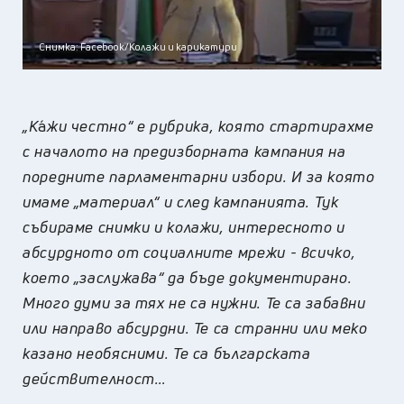
Снимка: Facebook/Колажи и карикатури
„К
а́
жи честно“ е рубрика, която стартирахме
с началото на предизборната кампания на
поредните парламентарни избори. И за която
имаме „материал“ и след кампанията. Тук
събираме снимки и колажи, интересното и
абсурдното от социалните мрежи - всичко,
което „заслужава“ да бъде документирано.
Много думи за тях не са нужни. Те са забавни
или направо абсурдни. Те са странни или меко
казано необясними. Те са българската
действителност…