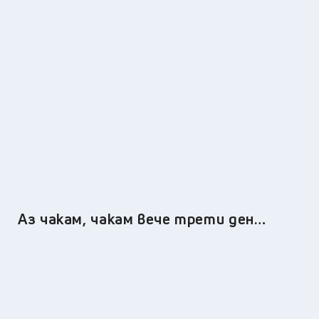
Аз чакам, чакам вече трети ден…