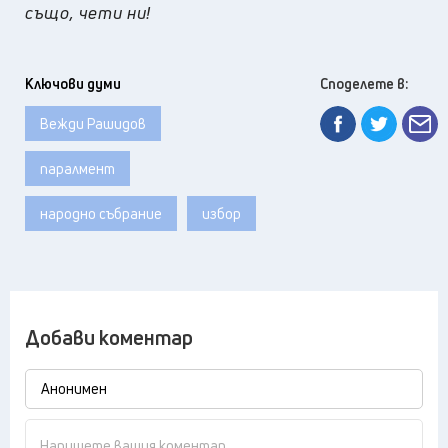
също, чети ни!
Ключови думи
Споделете в:
Вежди Рашидов
паралмент
народно събрание
избор
Добави коментар