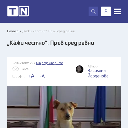
X
Начало >
„Ка́жи честно“: Пръв сред равни
„Ка́жи честно“: Пръв сред равни
14:16, 21 окт 22 /
От редакторите
Автор:
14124
Василена
+A
-A
Йорданова
Шрифт: