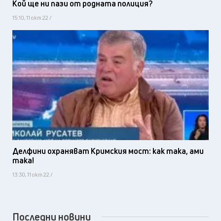
Кой ще ни пази от родната полиция?
15:10, 11 окт 22 /
Делфини охраняват Кримския мост: как така, ами
така!
13:30, 11 окт 22 /
Последни новини