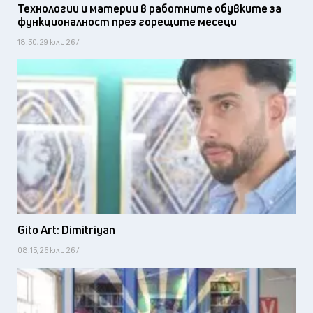
Технологии и материи в работните обувките за
функционалност през горещите месеци
18:30, 29 юли 26 /
Gito Art: Dimitriyan
08:15, 26 юли 26 /