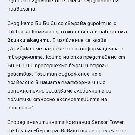
един от случаите не е имало нарушение на
правилата.
След като Би Би Си се свързва директно с
TikTok за коментар,
компанията е забранила
всички акаунти
. В изявление се казва:
„Дълбоко сме загрижени от информацията и
твърденията, които ни бяха представени от
Би Би Си и предприехме бързи и строги
действия. Този тип съдържание не е
позволено в нашата платформа и ние
допълнително засилваме глобалните си
политики относно експлоатацията на
просията“.
Според аналитичната компания Sensor Tower
TikTok най-бързо развиващото се приложение