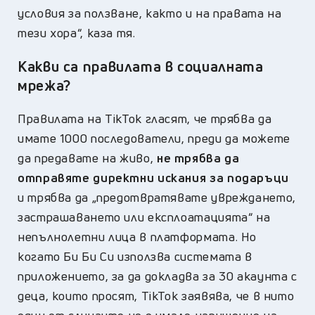
условия за ползване, както и на правата на
тези хора“, каза тя.
Какви са правилата в социалната
мрежа?
Правилата на TikTok гласят, че трябва да
имате 1000 последователи, преди да можете
да предавате на живо,
не трябва да
отправяте директни искания за подаръци
и трябва да „предотвратявате увреждането,
застрашаването или експлоатацията“ на
непълнолетни лица в платформата. Но
когато Би Би Си използва системата в
приложението, за да докладва за 30 акаунта с
деца, които просят, TikTok заявява, че в нито