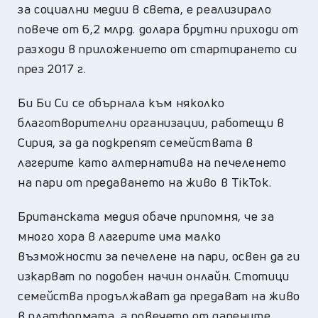
за социални медии в света, е реализирало
повече от 6,2 млрд. долара брутни приходи от
разходи в приложението от стартирането си
през 2017 г.
Би Би Си се обърналa към няколко
благотворителни организации, работещи в
Сирия, за да подкрепят семействата в
лагерите като алтернатива на печеленето
на пари от предаването на живо в TikTok.
Британската медия обаче припомня, че за
много хора в лагерите има малко
възможности за печелене на пари, освен да ги
изкарват по подобен начин онлайн. Стотици
семейства продължават да предават на живо
в платформата, а повечето от дарените