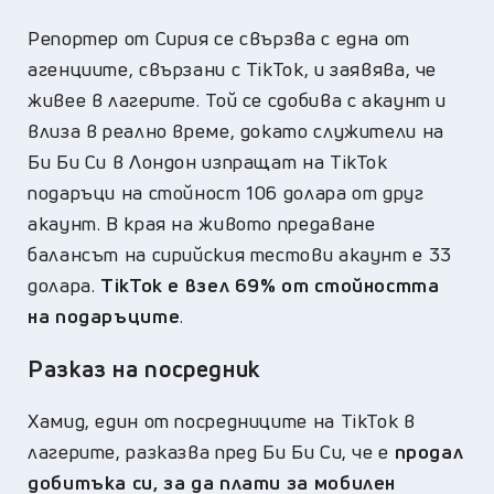
Репортер от Сирия се свързва с една от
агенциите, свързани с TikTok, и заявява, че
живее в лагерите. Той се сдобива с акаунт и
влиза в реално време, докато служители на
Би Би Си в Лондон изпращат на TikTok
подаръци на стойност 106 долара от друг
акаунт. В края на живото предаване
балансът на сирийския тестови акаунт е 33
долара.
TikTok е взел 69% от стойността
на подаръците
.
Разказ на посредник
Хамид, един от посредниците на TikTok в
лагерите, разказва пред Би Би Си, че е
продал
добитъка си, за да плати за мобилен