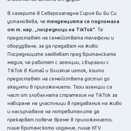
В лагерите в Северозападна Сирия Би Би Си
установява, че
тенденцията се подпомага
от т. нар. „посредници на TikTok“
. Те
предоставят на семействата телефони и
оборудване, за да предават на живо.
Посредниците заявяват пред британската
медия, че работят с агенции, свързани с
TikTok в Китай и Близкия изток, които
предоставят на семействата достъп до
акаунти в приложението. Тези агенции са
част от глобалната стратегия на TikTok за
набиране на участници в предавания на живо
и насърчаване на потребителите да
прекарват повече време в приложението,
пише британското издание, пише bTV.