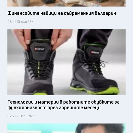
Финансовите навици на съвременния българин
08:41, 31 юли 26 /
Технологии и материи в работните обувките за
функционалност през горещите месеци
18:30, 29 юли 26 /