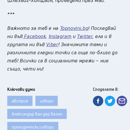
Шлезвиг-Холщайн, проведени през май.
***
Важното за теб е на
Topnovini.bg
! Последвай
ни във
Facebook
,
Instagram
и
Twitter
, ела и в
групата ни във
Viber
! Значимите теми и
различните гледни точки са още по-близо до
теб! Всички са в социалните мрежи – ние
също, чети ни!
Ключови думи
Споделете в:
австрия
избори
Александър ван дер Белен
президентски избори