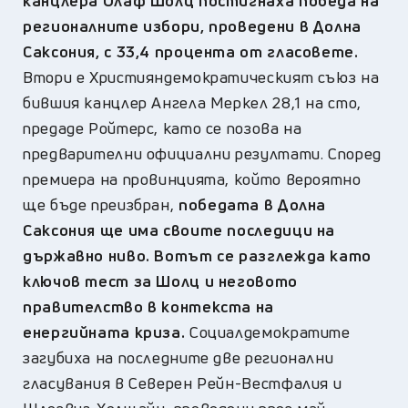
канцлера Олаф Шолц постигнаха победа на
регионалните избори, проведени в Долна
Саксония, с 33,4 процента от гласовете.
Втори е Християндемократическият съюз на
бившия канцлер Ангела Меркел 28,1 на сто,
предаде Ройтерс, като се позова на
предварителни официални резултати. Според
премиера на провинцията, който вероятно
ще бъде преизбран,
победата в Долна
Саксония ще има своите последици на
държавно ниво. Вотът се разглежда като
ключов тест за Шолц и неговото
правителство в контекста на
енергийната криза.
Социалдемократите
загубиха на последните две регионални
гласувания в Северен Рейн-Вестфалия и