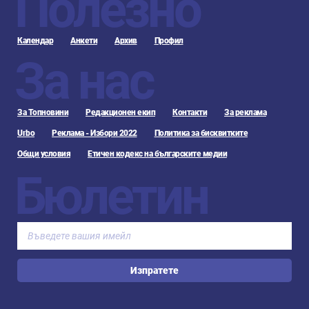
Полезно
Календар
Анкети
Архив
Профил
За нас
За Топновини
Редакционен екип
Контакти
За реклама
Urbo
Реклама - Избори 2022
Политика за бисквитките
Общи условия
Етичен кодекс на българските медии
Бюлетин
Изпратете