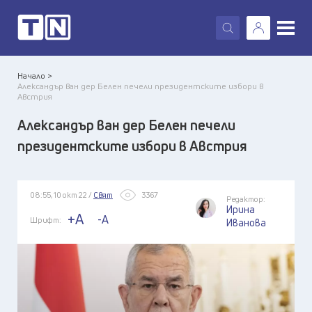
X
Начало >
Александър ван дер Белен печели президентските избори в
Австрия
Александър ван дер Белен печели
президентските избори в Австрия
08:55, 10 окт 22 /
Свят
3367
Редактор:
Ирина
+A
-A
Шрифт:
Иванова