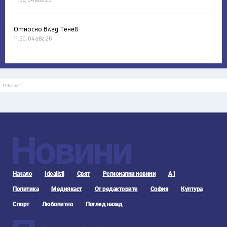
Относно Влад Тенев
11:50, 04 авг 26
Реклама
Новини
Начало
Idealisti
Свят
Регионални новини
А1
Политика
Медиякаст
От редакторите
София
Култура
Спорт
Любопитно
Поглед назад