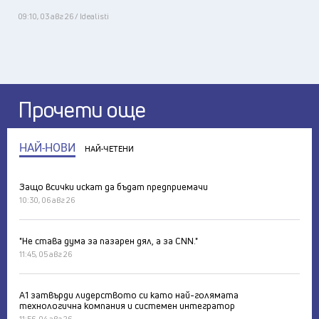
09:10, 03 авг 26 / Idealisti
Прочети още
НАЙ-НОВИ
НАЙ-ЧЕТЕНИ
Защо всички искат да бъдат предприемачи
10:30, 06 авг 26
"Не става дума за пазарен дял, а за CNN."
11:45, 05 авг 26
А1 затвърди лидерството си като най-голямата
технологична компания и системен интегратор
11:56, 04 авг 26