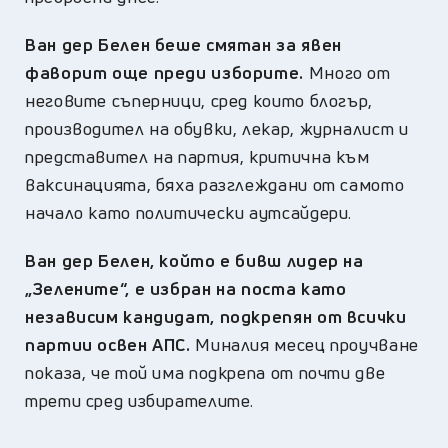
Ван дер Белен беше смятан за явен
фаворит още преди изборите.
Много от
неговите съперници, сред които блогър,
производител на обувки, лекар, журналист и
представител на партия, критична към
ваксинацията, бяха разглеждани от самото
начало като политически аутсайдери.
Ван дер Белен, който е бивш лидер на
„Зелените“, е избран на поста като
независим кандидат, подкрепян от всички
партии освен АПС.
Миналия месец проучване
показа, че той има подкрепа от почти две
трети сред избирателите.