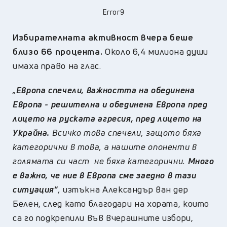
Error9
Избирателната активност вчера беше
близо 66 процента.
Около 6,4 милиона души
имаха право на глас.
„
Европа спечели, важността на обединена
Европа - решителна и обединена Европа пред
лицето на руската агресия, пред лицето на
Украйна.
Всичко това спечели, защото бяха
категорични в това, а нашите опоненти в
голямата си част не бяха категорични.
Много
е важно, че ние в Европа сме заедно в тази
ситуация
“
,
изтъкна Александър ван дер
Белен, след като благодари на хората, които
са го подкрепили във вчерашните избори,