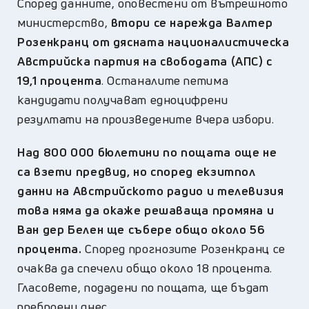
Според данните, оповестени от вътрешното
министерство,
втори се нарежда Валтер
Розенкранц от дясната националистическа
Австрийска партия на свободата (АПС) с
19,1 процента
. Останалите петима
кандидати получават едноцифрени
резултати на произведените вчера избори.
Над 800 000 бюлетини по пощата още не
са взети предвид, но според екзитпол
данни на Австрийското радио и телевизия
това няма да окаже решаваща промяна и
Ван дер Белен ще събере общо около 56
процента.
Според прогнозите Розенкранц се
очаква да спечели общо около 18 процента.
Гласовете, подадени по пощата, ще бъдат
преброени днес.