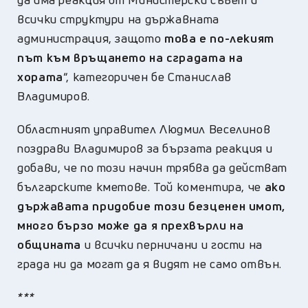
всички структури на държавната
администрация, защото
това е по-лекият
път към връщането на сградата на
хората
“, категоричен бе Станислав
Владимиров.
Областният управител Людмил Веселинов
поздрави Владимиров за бързата реакция и
добави, че по този начин трябва да действат
българските кметове. Той коментира, че
ако
държавата придобие този безценен имот,
много бързо може да я прехвърли на
общината
и всички перничани и гости на
града ни да могат да я видят не само отвън.
***