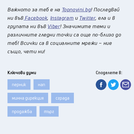
Важното за теб е на
Topnovini.bg
! Последвай
ни във
Facebook
,
Instagram
и
Twitter
, ела и в
групата ни във
Viber
! Значимите теми и
различните гледни точки са още по-близо до
теб! Всички са в социалните мрежи – ние
също, чети ни!
Ключови думи
Споделете в:
перник
нап
минна дирекция
сграда
продажба
търг