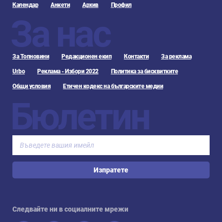
Календар
Анкети
Архив
Профил
За нас
За Топновини
Редакционен екип
Контакти
За реклама
Urbo
Реклама - Избори 2022
Политика за бисквитките
Общи условия
Етичен кодекс на българските медии
Бюлетин
Изпратете
Следвайте ни в социалните мрежи