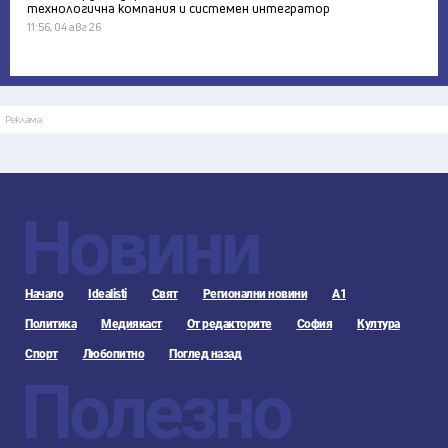
технологична компания и системен интегратор
11:56, 04 авг 26
Реклама
Новини
Начало
Idealisti
Свят
Регионални новини
А1
Политика
Медиякаст
От редакторите
София
Култура
Спорт
Любопитно
Поглед назад
Полезно