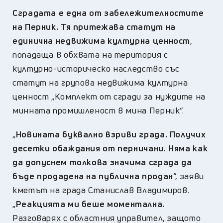
Сградата е една от забележителностите
на Перник. Тя притежава статут на
единична недвижима културна ценност
,
попадаща в обхвата на територия с
културно-историческо наследство със
статут на групова недвижима културна
ценност „Комплект от сгради за нуждите на
минната промишленост в мина Перник“.
„
Новината буквално взриви града. Получих
десетки обаждания от перничани. Няма как
да допуснем толкова значима сграда да
бъде продадена на публична продан
“, заяви
кметът на града Станислав Владимиров.
„
Реакцията ми беше моментална.
Разговарях с областния управител, защото