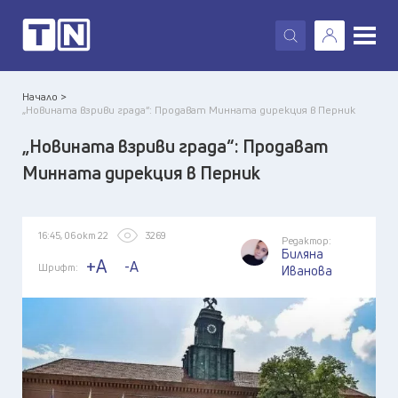
X
Начало >
„Новината взриви града“: Продават Минната дирекция в Перник
„Новината взриви града“: Продават
Минната дирекция в Перник
16:45, 06 окт 22
3269
Редактор:
Биляна
+A
-A
Шрифт:
Иванова