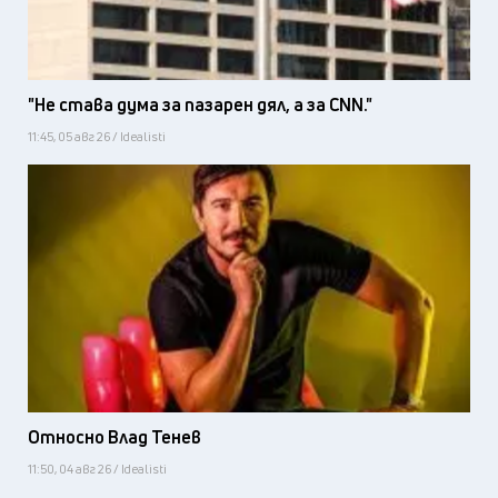
"Не става дума за пазарен дял, а за CNN."
11:45, 05 авг 26 / Idealisti
Относно Влад Тенев
11:50, 04 авг 26 / Idealisti