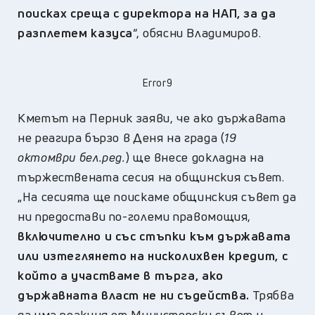
поисках среща с директора на НАП, за да
разплетем казуса
“, обясни Владимиров.
Error9
Кметът на Перник заяви, че ако държавата
не реагира бързо в Деня на града (
19
октомври бел.ред.
) ще внесе докладна на
тържествената сесия на общинския съвет.
„На сесията ще поискаме общинския съвет да
ни предостави по-големи правомощия,
включително и със стъпки към държавата
или изтеглянето на нисколихвен кредит, с
който а участваме в търга, ако
държавната власт не ни съдейства.
Трябва
да има реакция от Министерски съвет и